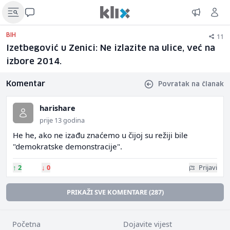
11
BIH
Izetbegović u Zenici: Ne izlazite na ulice, već na
izbore 2014.
Komentar
Povratak na članak
harishare
prije 13 godina
He he, ako ne izađu znaćemo u čijoj su režiji bile
"demokratske demonstracije".
↑
2
↓
0
Prijavi
PRIKAŽI SVE KOMENTARE (287)
Početna
Dojavite vijest