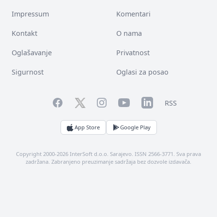
Impressum
Komentari
Kontakt
O nama
Oglašavanje
Privatnost
Sigurnost
Oglasi za posao
Facebook
YouTube
LinkedIn
Twitter
Instagram
RSS
App Store
Google Play
Copyright 2000-2026 InterSoft d.o.o. Sarajevo. ISSN 2566-3771. Sva prava
zadržana. Zabranjeno preuzimanje sadržaja bez dozvole izdavača.