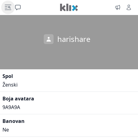
harishare
Spol
Ženski
Boja avatara
9A9A9A
Banovan
Ne