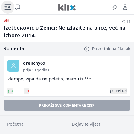
11
BIH
Izetbegović u Zenici: Ne izlazite na ulice, već na
izbore 2014.
Komentar
Povratak na članak
drenchy69
prije 13 godina
klempo, zipa da ne poletis, mamu ti ***
↑
3
↓
1
Prijavi
PRIKAŽI SVE KOMENTARE (287)
Početna
Dojavite vijest