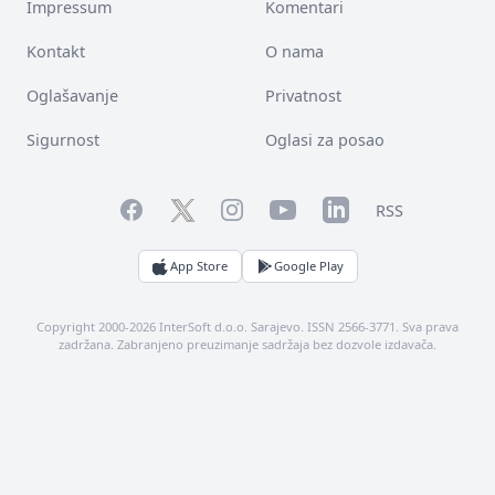
Impressum
Komentari
Kontakt
O nama
Oglašavanje
Privatnost
Sigurnost
Oglasi za posao
Facebook
YouTube
LinkedIn
Twitter
Instagram
RSS
App Store
Google Play
Copyright 2000-2026 InterSoft d.o.o. Sarajevo. ISSN 2566-3771. Sva prava
zadržana. Zabranjeno preuzimanje sadržaja bez dozvole izdavača.