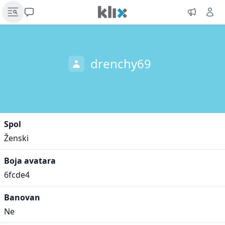
drenchy69
Spol
Ženski
Boja avatara
6fcde4
Banovan
Ne