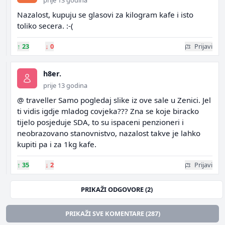
prije 13 godina
Nazalost, kupuju se glasovi za kilogram kafe i isto
toliko secera. :-(
↑
23
↓
0
Prijavi
h8er.
prije 13 godina
@ traveller Samo pogledaj slike iz ove sale u Zenici. Jel
ti vidis igdje mladog covjeka??? Zna se koje biracko
tijelo posjeduje SDA, to su ispaceni penzioneri i
neobrazovano stanovnistvo, nazalost takve je lahko
kupiti pa i za 1kg kafe.
↑
35
↓
2
Prijavi
PRIKAŽI ODGOVORE (2)
PRIKAŽI SVE KOMENTARE (287)