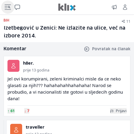
11
BIH
Izetbegović u Zenici: Ne izlazite na ulice, već na
izbore 2014.
Komentar
Povratak na članak
h8er.
prije 13 godina
Jel ovi korumpirani, zeleni kriminalci misle da ce neko
glasati za njih??? hahahahahhahahaha! Narod se
probudio, a vi nacionalisti ste gotovi u sljedecih godinu
dana!
↑
61
↓
7
Prijavi
traveller