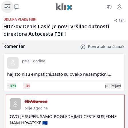
134
ODLUKA VLADE FBIH
HDZ-ov Denis Lasić je novi vršilac dužnosti
direktora Autocesta FBiH
Komentar
Povratak na članak
prije 3 godine
haj sto nisu empaticni,zasto su ovako nesampticni...
↑
373
↓
31
Prijavi
SDAGamad
prije 3 godine
OVO JE SUPER, SAMO POGLEDAJMO CESTE SUSJEDNE
NAM HRVATSKE 🇪🇺