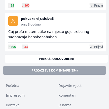
↑
95
↓
160
Prijavi
pokvareni_usisivač
prije 3 godine
Cuj profa matematike na mjesto gdje treba ing
saobracaja hahahahahahah
↑
305
↓
33
Prijavi
PRIKAŽI ODGOVORE (6)
PRIKAŽI SVE KOMENTARE (254)
Početna
Dojavite vijest
Impressum
Komentari
Kontakt
O nama