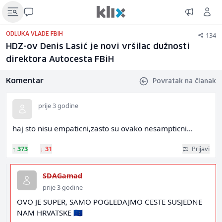
134
ODLUKA VLADE FBIH
HDZ-ov Denis Lasić je novi vršilac dužnosti
direktora Autocesta FBiH
Komentar
Povratak na članak
prije 3 godine
haj sto nisu empaticni,zasto su ovako nesampticni...
↑
373
↓
31
Prijavi
SDAGamad
prije 3 godine
OVO JE SUPER, SAMO POGLEDAJMO CESTE SUSJEDNE
NAM HRVATSKE 🇪🇺