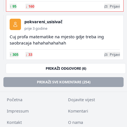
↑
95
↓
160
Prijavi
pokvareni_usisivač
prije 3 godine
Cuj profa matematike na mjesto gdje treba ing
saobracaja hahahahahahah
↑
305
↓
33
Prijavi
PRIKAŽI ODGOVORE (6)
PRIKAŽI SVE KOMENTARE (254)
Početna
Dojavite vijest
Impressum
Komentari
Kontakt
O nama