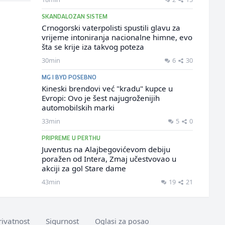
SKANDALOZAN SISTEM
Crnogorski vaterpolisti spustili glavu za
vrijeme intoniranja nacionalne himne, evo
šta se krije iza takvog poteza
30min
6
30
MG I BYD POSEBNO
Kineski brendovi već "kradu" kupce u
Evropi: Ovo je šest najugroženijih
automobilskih marki
33min
5
0
PRIPREME U PERTHU
Juventus na Alajbegovićevom debiju
poražen od Intera, Zmaj učestvovao u
akciji za gol Stare dame
43min
19
21
rivatnost
Sigurnost
Oglasi za posao