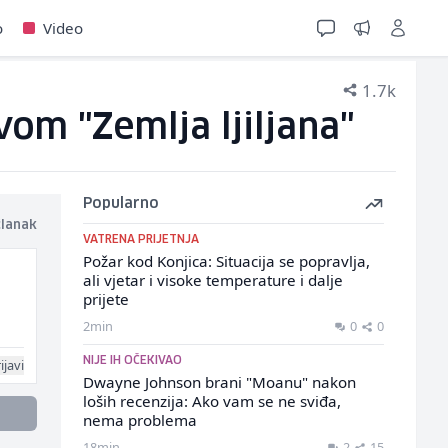
o
Video
1.7k
om "Zemlja ljiljana"
Popularno
članak
VATRENA PRIJETNJA
Požar kod Konjica: Situacija se popravlja,
ali vjetar i visoke temperature i dalje
prijete
2min
0
0
NIJE IH OČEKIVAO
ijavi
Dwayne Johnson brani "Moanu" nakon
loših recenzija: Ako vam se ne sviđa,
nema problema
18min
2
15