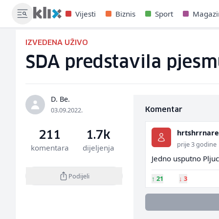
Vijesti
Biznis
Sport
Magazi
IZVEDENA UŽIVO
SDA predstavila pjesmu
D. Be.
03.09.2022.
Komentar
hrtshrrnar
211
1.7k
prije 3 godine
komentara
dijeljenja
Jedno usputno Pljuc
Podijeli
↑
21
↓
3