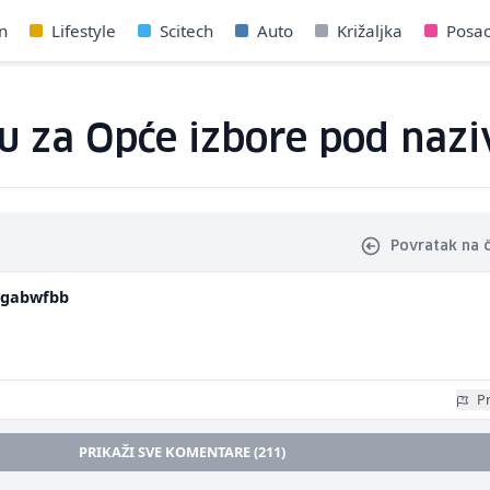
n
Lifestyle
Scitech
Auto
Križaljka
Posa
 za Opće izbore pod naziv
Povratak na 
egabwfbb
Pr
PRIKAŽI SVE KOMENTARE (211)