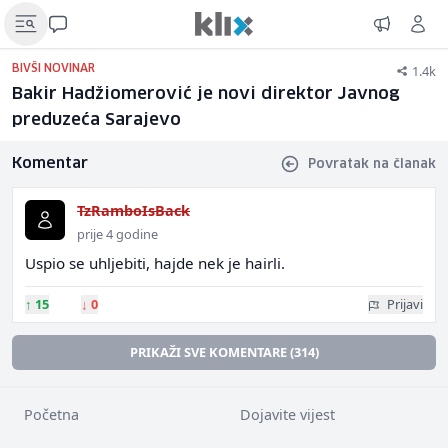
1.4k
BIVŠI NOVINAR
Bakir Hadžiomerović je novi direktor Javnog
preduzeća Sarajevo
Komentar
Povratak na članak
TzRamboIsBack
prije 4 godine
Uspio se uhljebiti, hajde nek je hairli.
↑
15
↓
0
Prijavi
PRIKAŽI SVE KOMENTARE (314)
Početna
Dojavite vijest