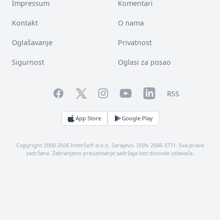
Impressum
Komentari
Kontakt
O nama
Oglašavanje
Privatnost
Sigurnost
Oglasi za posao
Facebook
YouTube
LinkedIn
Twitter
Instagram
RSS
App Store
Google Play
Copyright 2000-2026 InterSoft d.o.o. Sarajevo. ISSN 2566-3771. Sva prava
zadržana. Zabranjeno preuzimanje sadržaja bez dozvole izdavača.