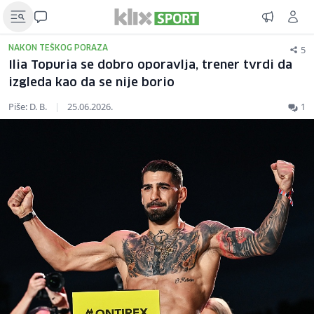
5
NAKON TEŠKOG PORAZA
Ilia Topuria se dobro oporavlja, trener tvrdi da
izgleda kao da se nije borio
Piše: D. B.
|
25.06.2026.
1