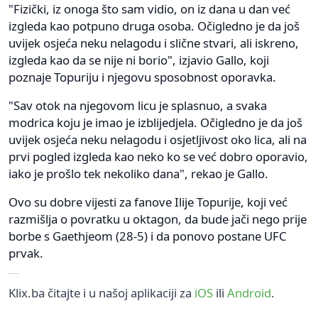
"Fizički, iz onoga što sam vidio, on iz dana u dan već
izgleda kao potpuno druga osoba. Očigledno je da još
uvijek osjeća neku nelagodu i slične stvari, ali iskreno,
izgleda kao da se nije ni borio", izjavio Gallo, koji
poznaje Topuriju i njegovu sposobnost oporavka.
"Sav otok na njegovom licu je splasnuo, a svaka
modrica koju je imao je izblijedjela. Očigledno je da još
uvijek osjeća neku nelagodu i osjetljivost oko lica, ali na
prvi pogled izgleda kao neko ko se već dobro oporavio,
iako je prošlo tek nekoliko dana", rekao je Gallo.
Ovo su dobre vijesti za fanove Ilije Topurije, koji već
razmišlja o povratku u oktagon, da bude jači nego prije
borbe s Gaethjeom (28-5) i da ponovo postane UFC
prvak.
Klix.ba čitajte i u našoj aplikaciji za
iOS
ili
Android
.