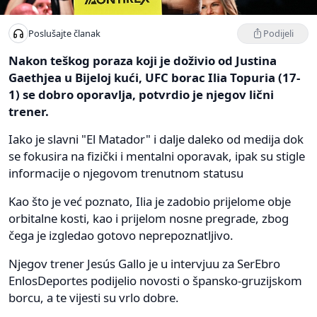
Podijeli
Poslušajte članak
Nakon teškog poraza koji je doživio od Justina
Gaethjea u Bijeloj kući, UFC borac Ilia Topuria (17-
1) se dobro oporavlja, potvrdio je njegov lični
trener.
Iako je slavni "El Matador" i dalje daleko od medija dok
se fokusira na fizički i mentalni oporavak, ipak su stigle
informacije o njegovom trenutnom statusu
Kao što je već poznato, Ilia je zadobio prijelome obje
orbitalne kosti, kao i prijelom nosne pregrade, zbog
čega je izgledao gotovo neprepoznatljivo.
Njegov trener Jesús Gallo je u intervjuu za SerEbro
EnlosDeportes podijelio novosti o špansko-gruzijskom
borcu, a te vijesti su vrlo dobre.