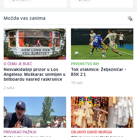
Možda vas zanima
O ČEMU JE RIJEČ
PRVENSTVO BIH
Nesvakidašnji prizor u Los
Tok utakmice: Željezničar -
Angelesu: Muškarac snimljen u
BSK 2:1
billboardu nasred raskrsnice
19 sati
2 sata
PRIVUKAO PAŽNJU
OBJAVIO DAVID MURGIA