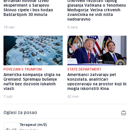
Britanski novinar izveo
Otkriveni rezultati tajnog
eksperiment u Sarajevu:
glasanja Vatikana o fenomenu
Skinuo cipele i bos hodao
Međugorja: Većina crkvenih
Baščaršijom 30 minuta
zvaničnika ne vidi ništa
nadnaravno
18 sati
4 sata
POVEZANI S TRUMPOM
STATE DEPARTMENT
Američka kompanija stigla na
Amerikanci zatvaraju pet
Grenland: Spremaju bušenje
konzulata, analitičari
nafte bez dozvole lokalnih
upozoravaju na prostor koji bi
vlasti
mogla iskoristiti Kina
7 sati
42 min
Oglasi za posao
Terapeut (m/ž)