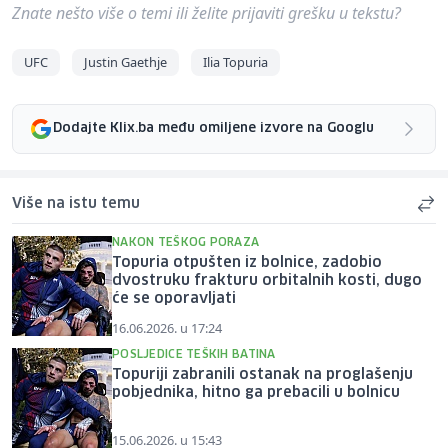
Znate nešto više o temi ili želite prijaviti grešku u tekstu?
UFC
Justin Gaethje
Ilia Topuria
Dodajte Klix.ba među omiljene izvore na Googlu
Više na istu temu
NAKON TEŠKOG PORAZA
Topuria otpušten iz bolnice, zadobio
dvostruku frakturu orbitalnih kosti, dugo
će se oporavljati
16.06.2026. u 17:24
POSLJEDICE TEŠKIH BATINA
Topuriji zabranili ostanak na proglašenju
pobjednika, hitno ga prebacili u bolnicu
15.06.2026. u 15:43