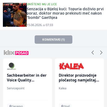
UNIŠTENO MU JE LICE
Senzacija u Bijeloj kući: Topuria doživio prvi
poraz, doktor morao prekinuti meč nakon
"bombi" Gaethjea
15.06.2026. u 07:33
KOMENTARI (1)
Sachbearbeiter in der
Direktor proizvodnje
Voice Quality
pločastog namještaja
Management (m/w)
(m/ž)
Servicepoint
Kalea
Sarajevo
Ilijaš