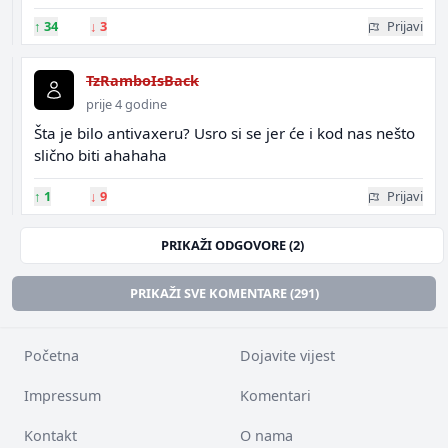
↑
34
↓
3
Prijavi
TzRamboIsBack
prije 4 godine
Šta je bilo antivaxeru? Usro si se jer će i kod nas nešto
slično biti ahahaha
↑
1
↓
9
Prijavi
PRIKAŽI ODGOVORE (2)
PRIKAŽI SVE KOMENTARE (291)
Početna
Dojavite vijest
Impressum
Komentari
Kontakt
O nama