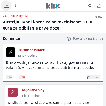
845
ZAKON U PRIPREMI
Austrija uvodi kazne za nevakcinisane: 3.600
eura za odbijanje prve doze
Komentar
Povratak na članak
TzRamboIsBack
prije 4 godine
Bravo Austrija, tako se to radi, hvataj govna i na silu
vakciniši. Antivaxerima ne treba dati trunku slobode.
↑
14
↓
66
Prijavi
Flagontheplay
prije 4 godine
Mislis da trol, al si zapravo samo glup i nista vise