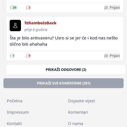
↑
34
↓
3
Prijavi
TzRamboIsBack
prije 4 godine
Šta je bilo antivaxeru? Usro si se jer će i kod nas nešto
slično biti ahahaha
↑
1
↓
9
Prijavi
PRIKAŽI ODGOVORE (2)
PRIKAŽI SVE KOMENTARE (291)
Početna
Dojavite vijest
Impressum
Komentari
Kontakt
O nama