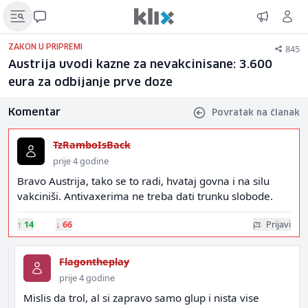
845
ZAKON U PRIPREMI
Austrija uvodi kazne za nevakcinisane: 3.600
eura za odbijanje prve doze
Komentar
Povratak na članak
TzRamboIsBack
prije 4 godine
Bravo Austrija, tako se to radi, hvataj govna i na silu
vakciniši. Antivaxerima ne treba dati trunku slobode.
↑
14
↓
66
Prijavi
Flagontheplay
prije 4 godine
Mislis da trol, al si zapravo samo glup i nista vise