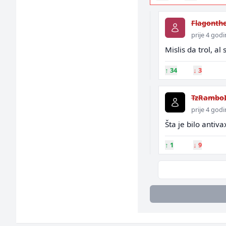
Flagonth
prije 4 god
Mislis da trol, al
↑
34
↓
3
TzRambo
prije 4 god
Šta je bilo antiva
↑
1
↓
9