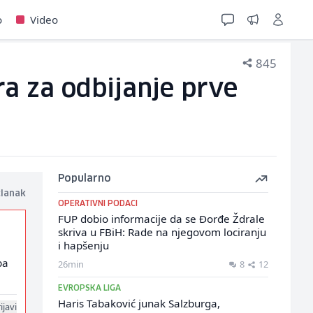
o
Video
845
ra za odbijanje prve
Popularno
članak
OPERATIVNI PODACI
FUP dobio informacije da se Đorđe Ždrale
skriva u FBiH: Rade na njegovom lociranju
i hapšenju
ba
26min
8
12
EVROPSKA LIGA
Haris Tabaković junak Salzburga,
ijavi