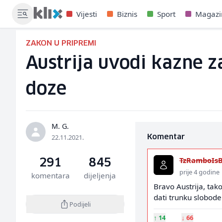
Vijesti
Biznis
Sport
Magazi
ZAKON U PRIPREMI
Austrija uvodi kazne z
doze
M. G.
22.11.2021.
Komentar
TzRamboIs
291
845
prije 4 godine
komentara
dijeljenja
Bravo Austrija, tako
dati trunku slobode
Podijeli
↑
14
↓
66