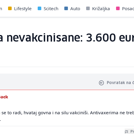
n
Lifestyle
Scitech
Auto
Križaljka
Posa
a nevakcinisane: 3.600 eu
Povratak na 
Back
 se to radi, hvataj govna i na silu vakciniši. Antivaxerima ne tre
.
Pr