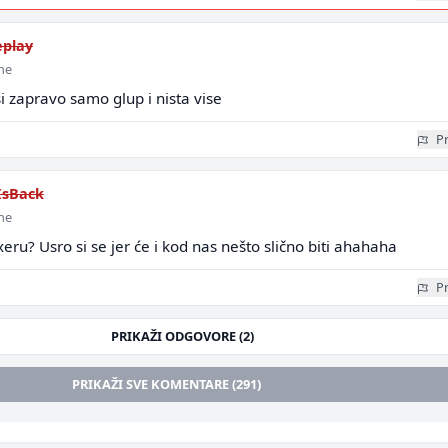
eplay
ine
 si zapravo samo glup i nista vise
Pr
IsBack
ine
xeru? Usro si se jer će i kod nas nešto slično biti ahahaha
Pr
PRIKAŽI ODGOVORE (2)
PRIKAŽI SVE KOMENTARE (291)