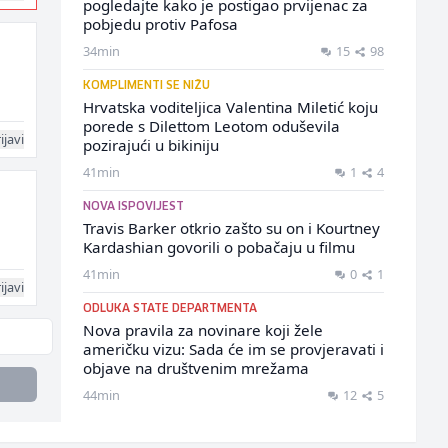
pogledajte kako je postigao prvijenac za
pobjedu protiv Pafosa
34min
15
98
KOMPLIMENTI SE NIŽU
Hrvatska voditeljica Valentina Miletić koju
porede s Dilettom Leotom oduševila
ijavi
pozirajući u bikiniju
41min
1
4
NOVA ISPOVIJEST
Travis Barker otkrio zašto su on i Kourtney
Kardashian govorili o pobačaju u filmu
41min
0
1
ijavi
ODLUKA STATE DEPARTMENTA
Nova pravila za novinare koji žele
američku vizu: Sada će im se provjeravati i
objave na društvenim mrežama
44min
12
5