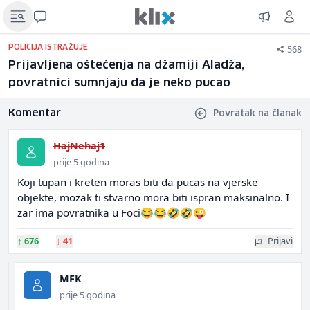
568
POLICIJA ISTRAŽUJE
Prijavljena oštećenja na džamiji Aladža,
povratnici sumnjaju da je neko pucao
Komentar
Povratak na članak
HajNehaj1
prije 5 godina
Koji tupan i kreten moras biti da pucas na vjerske
objekte, mozak ti stvarno mora biti ispran maksinalno. I
zar ima povratnika u Foci😂😂🤣🤣😜
↑
676
↓
41
Prijavi
MFK
prije 5 godina