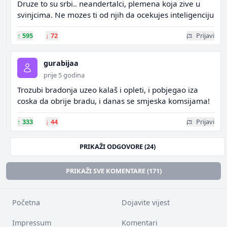
Druze to su srbi.. neandertalci, plemena koja zive u
svinjcima. Ne mozes ti od njih da ocekujes inteligenciju
↑
595
↓
72
Prijavi
gurabijaa
prije 5 godina
Trozubi bradonja uzeo kalaš i opleti, i pobjegao iza
coska da obrije bradu, i danas se smjeska komsijama!
↑
333
↓
44
Prijavi
PRIKAŽI ODGOVORE (24)
PRIKAŽI SVE KOMENTARE (171)
Početna
Dojavite vijest
Impressum
Komentari