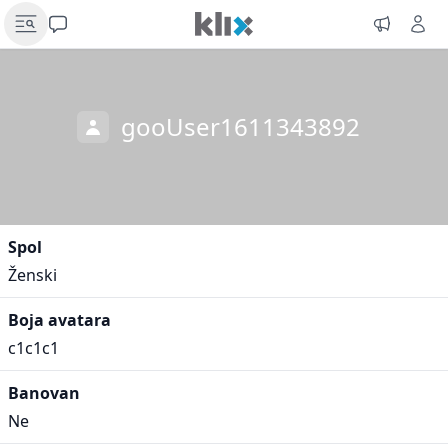
gooUser1611343892
Spol
Ženski
Boja avatara
c1c1c1
Banovan
Ne