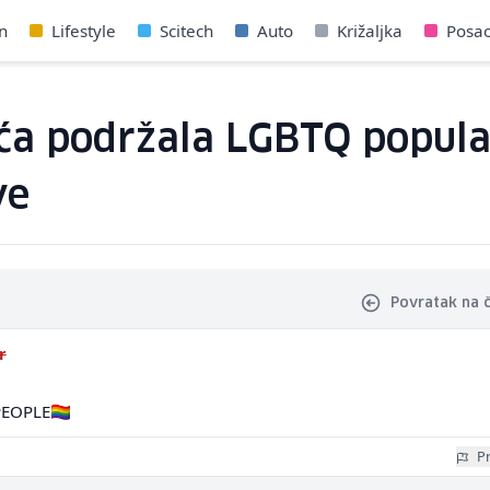
n
Lifestyle
Scitech
Auto
Križaljka
Posa
ća podržala LGBTQ populac
ve
Povratak na 
r
OPLE🏳️‍🌈
Pr