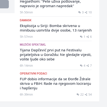
Hegsethom: "Pete uživa poštovanje,
napravio je ogroman napredak"
5h 50min
3
10
DAMASK
Eksplozija u Siriji: Bomba skrivena u
minibusu usmrtila dvije osobe, 13 ranjenih
5h 57min
1
6
MUZIČKI SPEKTAKL
Tijana Dapčević prvi put na Festivalu
prijateljstva u Goraždu: Ne gledajte vijesti,
volite ljude oko sebe
6h 14min
4
7
OPERATIVNI PODACI
FUP dobio informacije da se Đorđe Ždrale
skriva u FBiH: Rade na njegovom lociranju
i hapšenju
6h 39min
22
54