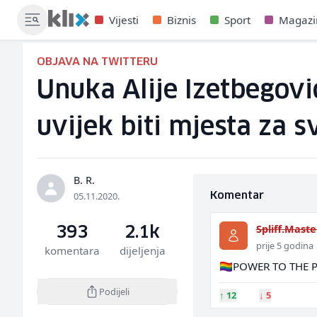
Vijesti
Biznis
Sport
Magazi
OBJAVA NA TWITTERU
Unuka Alije Izetbegovi
uvijek biti mjesta za s
B. R.
05.11.2020.
Komentar
Spliff.Maste
393
2.1k
prije 5 godina
komentara
dijeljenja
🏳️‍🌈POWER TO THE PE
Podijeli
↑
12
↓
5