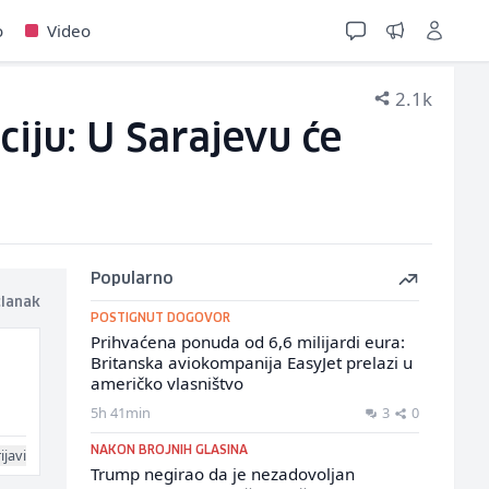
o
Video
2.1k
iju: U Sarajevu će
Popularno
članak
POSTIGNUT DOGOVOR
Prihvaćena ponuda od 6,6 milijardi eura:
Britanska aviokompanija EasyJet prelazi u
američko vlasništvo
5h 41min
3
0
NAKON BROJNIH GLASINA
ijavi
Trump negirao da je nezadovoljan