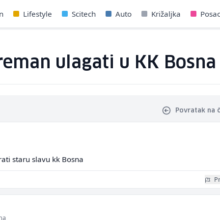
n
Lifestyle
Scitech
Auto
Križaljka
Posa
preman ulagati u KK Bosna
Povratak na 
ati staru slavu kk Bosna
Pr
ina