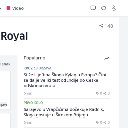
o
Video
148
 Royal
Popularno
članak
KROZ 13 DRŽAVA
Stiže li jeftina Škoda Kylaq u Evropu? Čini
se da je veliki test od Indije do Češke
odškrinuo vrata
6min
0
0
PRVO KOLO
ijavi
Sarajevo u Vrapčićima dočekuje Radnik,
Sloga gostuje u Širokom Brijegu
6min
0
0