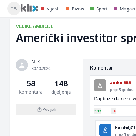
Vijesti
Biznis
Sport
Magazi
VELIKE AMBICIJE
Američki investitor s
N. K.
30.10.2020.
Komentar
amko 555
58
148
prije 5 godina
komentara
dijeljenja
Daj boze da neko vr
Podijeli
↑
15
↓
0
kardelj71
prije 5 god