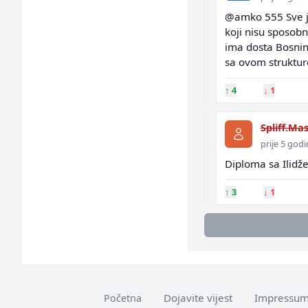
@amko 555 Sve je 
koji nisu sposob
ima dosta Bosnine 
sa ovom strukturo
↑
4
↓
1
Spliff.Ma
prije 5 god
Diploma sa Ilidže 
↑
3
↓
1
Dojavite vijest
Impressu
Početna