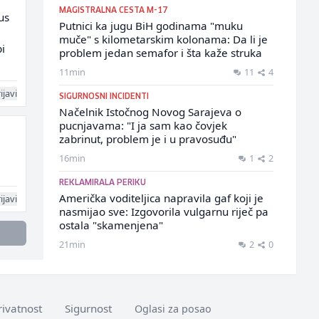
MAGISTRALNA CESTA M-17
us
Putnici ka jugu BiH godinama "muku
muče" s kilometarskim kolonama: Da li je
bi
problem jedan semafor i šta kaže struka
11min
11
4
ijavi
SIGURNOSNI INCIDENTI
Načelnik Istočnog Novog Sarajeva o
pucnjavama: "I ja sam kao čovjek
zabrinut, problem je i u pravosuđu"
16min
1
2
REKLAMIRALA PERIKU
Američka voditeljica napravila gaf koji je
ijavi
nasmijao sve: Izgovorila vulgarnu riječ pa
ostala "skamenjena"
21min
2
0
rivatnost
Sigurnost
Oglasi za posao