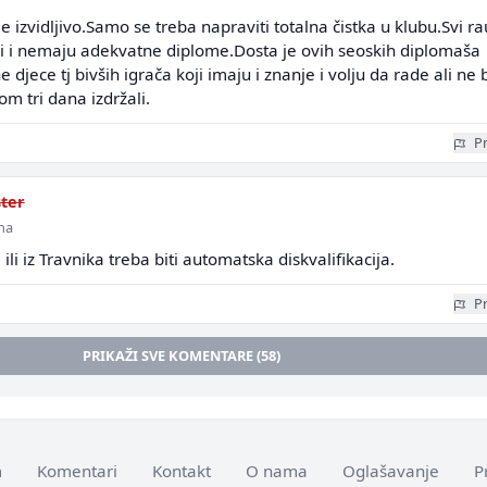
izvidljivo.Samo se treba napraviti totalna čistka u klubu.Svi ra
ni i nemaju adekvatne diplome.Dosta je ovih seoskih diplomaša
djece tj bivših igrača koji imaju i znanje i volju da rade ali ne 
m tri dana izdržali.
Pr
ster
ina
ili iz Travnika treba biti automatska diskvalifikacija.
Pr
PRIKAŽI SVE KOMENTARE (58)
m
Komentari
Kontakt
O nama
Oglašavanje
P