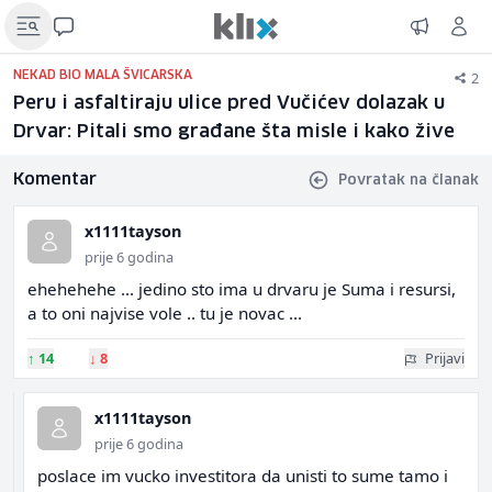
2
NEKAD BIO MALA ŠVICARSKA
Peru i asfaltiraju ulice pred Vučićev dolazak u
Drvar: Pitali smo građane šta misle i kako žive
Komentar
Povratak na članak
x1111tayson
prije 6 godina
ehehehehe ... jedino sto ima u drvaru je Suma i resursi,
a to oni najvise vole .. tu je novac ...
↑
14
↓
8
Prijavi
x1111tayson
prije 6 godina
poslace im vucko investitora da unisti to sume tamo i