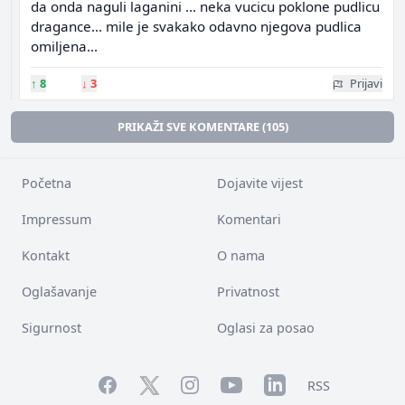
da onda naguli laganini ... neka vucicu poklone pudlicu
dragance... mile je svakako odavno njegova pudlica
omiljena...
↑
8
↓
3
Prijavi
PRIKAŽI SVE KOMENTARE (105)
Početna
Dojavite vijest
Impressum
Komentari
Kontakt
O nama
Oglašavanje
Privatnost
Sigurnost
Oglasi za posao
Facebook
YouTube
LinkedIn
Twitter
Instagram
RSS