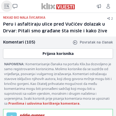
2
NEKAD BIO MALA ŠVICARSKA
Peru i asfaltiraju ulice pred Vučićev dolazak u
Drvar: Pitali smo građane šta misle i kako žive
Komentari (105)
Povratak na članak
Prijava korisnika
NAPOMENA:
Komentarisanje članaka na portalu Klix.ba dozvoljeno je
samo registrovanim korisnicima. Molimo korisnike da se suzdrže od
vrijeđanja, psovanja i vulgarnog izražavanja. Komentari odražavaju
stavove isključivo njihovih autora, koji zbog govora mržnje mogu biti i
krivično gonjeni. Kao čitatelj prihvatate mogućnost da među
komentarima mogu biti pronađeni sadržaji koji mogu biti u
suprotnosti sa vašim vjerskim, moralnim i drugim načelima i
uvjerenjima. Svaki korisnik prije pisanja komentara mora se upoznati
sa
Pravilima i uslovima korištenja komentara
.
eddie.gunner