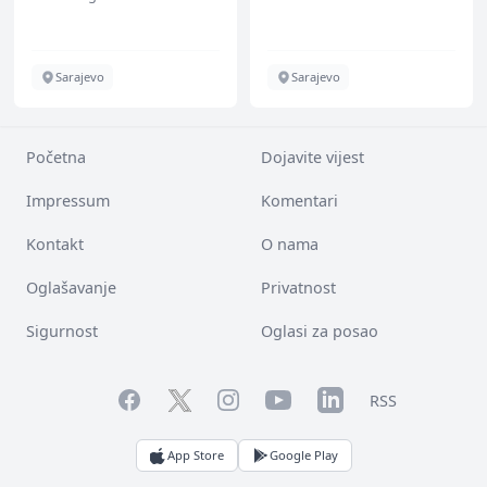
renommiertes
Schuhunternehmen
Sarajevo
Sarajevo
Početna
Dojavite vijest
Impressum
Komentari
Kontakt
O nama
Oglašavanje
Privatnost
Sigurnost
Oglasi za posao
Facebook
YouTube
LinkedIn
Twitter
Instagram
RSS
App Store
Google Play