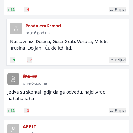
↑
12
↓
4
Prijavi
ProdajemKrmad
prije 6 godina
Nastavi niz: Dusina, Gusti Grab, Vozuca, Miletici,
Trusina, Doljani, Čukle itd. itd.
↑
1
↓
2
Prijavi
šnalica
prije 6 godina
jedva su skontali gdjr da ga odvedu, hajd..vrtic
hahahahaha
↑
12
↓
3
Prijavi
ABBLI