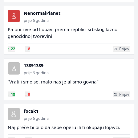
NenormalPlanet
prije 6 godina
Pa oni zive od ljubavi prema repblici srbskoj, laznoj
genocidnoj tvorevini
↑
22
↓
8
Prijavi
13891389
prije 6 godina
“Vratili smo se, malo nas je al smo govna”
↑
18
↓
9
Prijavi
focak1
prije 6 godina
Naj preče bi bilo da sebe operu ili ti okupaju lojavci.