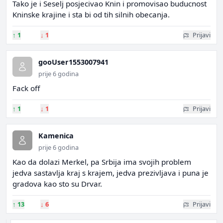
Tako je i Seselj posjecivao Knin i promovisao buducnost
Kninske krajine i sta bi od tih silnih obecanja.
↑
1
↓
1
Prijavi
gooUser1553007941
prije 6 godina
Fack off
↑
1
↓
1
Prijavi
Kamenica
prije 6 godina
Kao da dolazi Merkel, pa Srbija ima svojih problem
jedva sastavlja kraj s krajem, jedva prezivljava i puna je
gradova kao sto su Drvar.
↑
13
↓
6
Prijavi