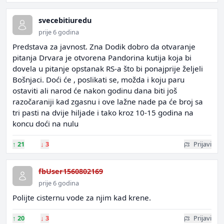
svecebitiuredu
prije 6 godina
Predstava za javnost. Zna Dodik dobro da otvaranje
pitanja Drvara je otvorena Pandorina kutija koja bi
dovela u pitanje opstanak RS-a što bi ponajprije željeli
Bošnjaci. Doći će , poslikati se, možda i koju paru
ostaviti ali narod će nakon godinu dana biti još
razočaraniji kad zgasnu i ove lažne nade pa će broj sa
tri pasti na dvije hiljade i tako kroz 10-15 godina na
koncu doći na nulu
↑
21
↓
3
Prijavi
fbUser1560802169
prije 6 godina
Polijte cisternu vode za njim kad krene.
↑
20
↓
3
Prijavi