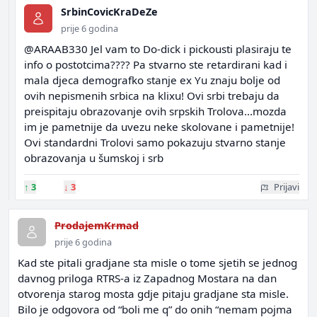
SrbinCovicKraDeZe
prije 6 godina
@ARAAB330 Jel vam to Do-dick i pickousti plasiraju te
info o postotcima???? Pa stvarno ste retardirani kad i
mala djeca demografko stanje ex Yu znaju bolje od
ovih nepismenih srbica na klixu! Ovi srbi trebaju da
preispitaju obrazovanje ovih srpskih Trolova...mozda
im je pametnije da uvezu neke skolovane i pametnije!
Ovi standardni Trolovi samo pokazuju stvarno stanje
obrazovanja u šumskoj i srb
↑
3
↓
3
Prijavi
ProdajemKrmad
prije 6 godina
Kad ste pitali gradjane sta misle o tome sjetih se jednog
davnog priloga RTRS-a iz Zapadnog Mostara na dan
otvorenja starog mosta gdje pitaju gradjane sta misle.
Bilo je odgovora od “boli me q” do onih “nemam pojma