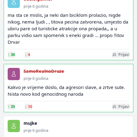
prije 6 godina
ma sta ce mislis, ja neki dan biciklom prolazio, nigde
nikog, nema ljudi , , titova pecina zatvorena, umjesto da
ubiru pare od turisticke atrakcije ona propada,, a u
parku vidio sam spomenik s eneki gradi ... propo Titov
Drvar
↑
30
↓
4
Prijavi
SamoRealnoDruze
prije 6 godina
Kakvo je vrijeme doslo, da agresori slave, a zrtve sute.
Nista novo kod genocidnog naroda
↑
35
↓
10
Prijavi
mujke
prije 6 godina