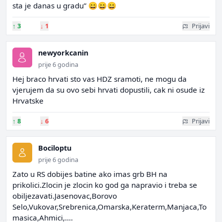
sta je danas u gradu” 😄😄😄
↑
3
↓
1
Prijavi
newyorkcanin
prije 6 godina
Hej braco hrvati sto vas HDZ sramoti, ne mogu da
vjerujem da su ovo sebi hrvati dopustili, cak ni osude iz
Hrvatske
↑
8
↓
6
Prijavi
Bociloptu
prije 6 godina
Zato u RS dobijes batine ako imas grb BH na
prikolici.Zlocin je zlocin ko god ga napravio i treba se
obiljezavati.Jasenovac,Borovo
Selo,Vukovar,Srebrenica,Omarska,Keraterm,Manjaca,To
masica,Ahmici,....