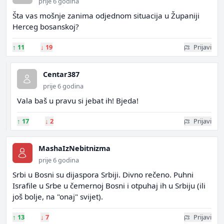
prije 6 godina
Šta vas mošnje zanima odjednom situacija u Županiji
Herceg bosanskoj?
↑
11
↓
19
Prijavi
Centar387
prije 6 godina
Vala baš u pravu si jebat ih! Bjeda!
↑
17
↓
2
Prijavi
MashaIzNebitnizma
prije 6 godina
Srbi u Bosni su dijaspora Srbiji. Divno rečeno. Puhni
Israfile u Srbe u čemernoj Bosni i otpuhaj ih u Srbiju (ili
još bolje, na "onaj" svijet).
↑
13
↓
7
Prijavi