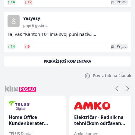
↑
14
↓
12
Prijavi
Yesyesy
prije 6 godina
Taj vas "Kanton 10" ima svoj puni naziv.....
↑
14
↓
9
Prijavi
PRIKAŽI JOŠ KOMENTARA
Povratak na članak
Home Office
Električar - Radnik na
Kundenberater
tehničkom održavanju
(m/w/d) für ein
(m/ž)
TELUS Digital
Amko komerc