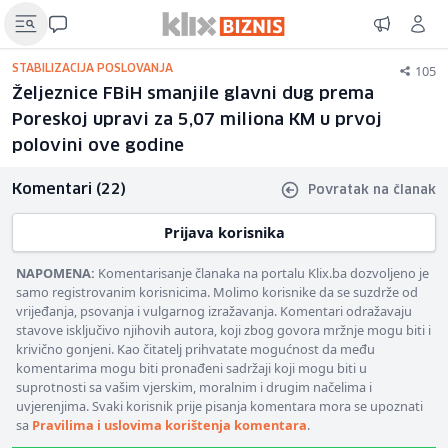
105
STABILIZACIJA POSLOVANJA
Željeznice FBiH smanjile glavni dug prema
Poreskoj upravi za 5,07 miliona KM u prvoj
polovini ove godine
Komentari (22)
Povratak na članak
Prijava korisnika
NAPOMENA:
Komentarisanje članaka na portalu Klix.ba dozvoljeno je
samo registrovanim korisnicima. Molimo korisnike da se suzdrže od
vrijeđanja, psovanja i vulgarnog izražavanja. Komentari odražavaju
stavove isključivo njihovih autora, koji zbog govora mržnje mogu biti i
krivično gonjeni. Kao čitatelj prihvatate mogućnost da među
komentarima mogu biti pronađeni sadržaji koji mogu biti u
suprotnosti sa vašim vjerskim, moralnim i drugim načelima i
uvjerenjima. Svaki korisnik prije pisanja komentara mora se upoznati
sa
Pravilima i uslovima korištenja komentara
.