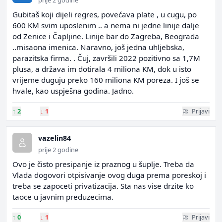
prije 2 godine
Gubitaš koji dijeli regres, povećava plate , u cugu, po
600 KM svim uposlenim .. a nema ni jedne linije dalje
od Zenice i Čapljine. Linije bar do Zagreba, Beograda
..misaona imenica. Naravno, još jedna uhljebska,
parazitska firma. . Čuj, završili 2022 pozitivno sa 1,7M
plusa, a država im dotirala 4 miliona KM, dok u isto
vrijeme duguju preko 160 miliona KM poreza. I još se
hvale, kao uspješna godina. Jadno.
↑
2
↓
1
Prijavi
vazelin84
prije 2 godine
Ovo je čisto presipanje iz praznog u šuplje. Treba da
Vlada dogovori otpisivanje ovog duga prema poreskoj i
treba se zapoceti privatizacija. Sta nas vise drzite ko
taoce u javnim preduzecima.
↑
0
↓
1
Prijavi