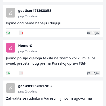
gooUser1713938635
prije 2 godine
lopine godinama hapaju i duguju
↑
2
↓
1
Prijavi
HomerS
prije 2 godine
Jedino polsije cijeloga teksta ne znamo koliki im je još
uvijek preostali dug prema Poreskoj upravi FBiH.
↑
6
↓
0
Prijavi
gooUser1676017013
prije 2 godine
Zahvalite se rudniku u Varesu i njihovim ugovorima