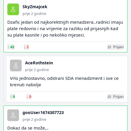
SkyZmajcek
prije 2 godine
Dzafic jedan od najkorektnijih menadzera..radnici imaju
plate redovno i na vrijeme za razliku od prijasnjih kad
su plate kasnile i po nekoliko mjeseci.
↑
42
↓
2
Prijavi
AceRothstein
prije 2 godine
Vrlo jednostavno, odstrani SDA menadzment i sve ce
krenuti nabolje
↑
0
↓
0
Prijavi
gooUser1674307723
prije 2 godine
Dokaz da se može,..