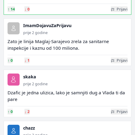
↑
14
↓
0
Prijavi
ImamDojavuZaPrijavu
prije 2 godine
Zato je linija Maglaj-Sarajevo zrela za sanitarne
inspekcije i kaznu od 100 miliona.
↑
0
↓
1
Prijavi
skaka
prije 2 godine
Dzafic je jedna ulizica, lako je samnjiti dug a Vlada ti da
pare
↑
0
↓
2
Prijavi
chazz