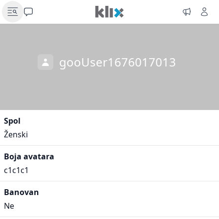
gooUser1676017013
Spol
Ženski
Boja avatara
c1c1c1
Banovan
Ne