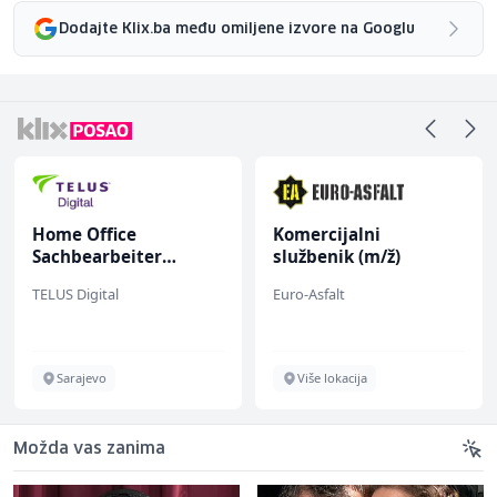
Dodajte Klix.ba među omiljene izvore na Googlu
Home Office
Komercijalni
Sachbearbeiter
službenik (m/ž)
(m/w/d) für einen
TELUS Digital
Euro-Asfalt
bekannten deutschen
Energieversorger
Sarajevo
Više lokacija
Možda vas zanima