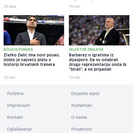
23 sata
10 sati
BOGATA PONUDA
SELEKTOR ZMAJEVA
Zlatko Dalić ima novi posao,
Barbarez o igračima iz
dobio je najveću platu u
dijaspore: Da su odabrali
historiji hrvatskih trenera
drugu reprezentaciju onda bi
"birali", a ne pripadali
16 sati
10 sati
Početna
Dojavite vijest
Impressum
Komentari
Kontakt
O nama
Oglašavanje
Privatnost