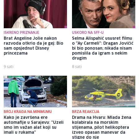
ISKRENO PRIZNANJE
USKORO NA SFF-U
Brat Angeline Jolie nakon
Selma Alispahić ususret filmu
razvoda otkrio da je gej: Bio
o "Ay Carmeli": Dragan Jovičić
sam opsjednut Disney
bi bio ponosan; nikada nisam
princezama
pomislila da igram s nekim
drugim
9 sati
8 sati
BROJ KRAĐA NA MINIMUMU
BRZA REAKCIJA
Kako je završena ere
Drama na Hvaru: Mlada žena
automafije u Sarajevu: "Uzeli
kolabirala na morskim
smo im važan alat koji su
stijenama, pilot helikoptera
imali u rukama"
izveo opasan manevar da
stigne do nje