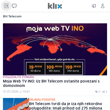
BH Telecom
POGLEDAJTE PONUDU
Moja Web TV INO: Uz BH Telecom ostanite povezani s
domovinom
31.07.2026. u 10:41
0
0
OBJAVILI PODATKE
BH Telecom tvrdi da je iza njih rekordno
polugodište: Imali prihod od 275 miliona