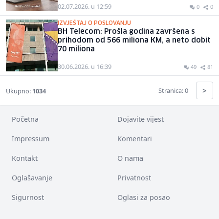
02.07.2026. u 12:59
0
0
IZVJEŠTAJ O POSLOVANJU
BH Telecom: Prošla godina završena s
prihodom od 566 miliona KM, a neto dobit
70 miliona
30.06.2026. u 16:39
49
81
>
Stranica: 0
Ukupno:
1034
Početna
Dojavite vijest
Impressum
Komentari
Kontakt
O nama
Oglašavanje
Privatnost
Sigurnost
Oglasi za posao