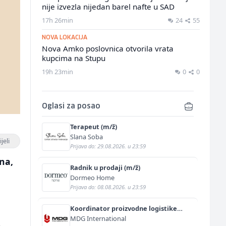
nije izvezla nijedan barel nafte u SAD
17h 26min
24
55
NOVA LOKACIJA
Nova Amko poslovnica otvorila vrata
kupcima na Stupu
19h 23min
0
0
Oglasi za posao
Terapeut (m/ž)
Slana Soba
jeli
Prijava do: 29.08.2026. u 23:59
vna,
Radnik u prodaji (m/ž)
Dormeo Home
Prijava do: 08.08.2026. u 23:59
Koordinator proizvodne logistike
(operativna pozicija u proizvodnji) (m/
MDG International
ž)