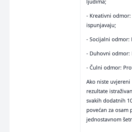
ljudima;
- Kreativni odmor:
ispunjavaju;
- Socijalni odmor:
- Duhovni odmor: M
- Čulni odmor: Pro
Ako niste uvjereni
rezultate istraživ
svakih dodatnih 10
povećan za osam p
jednostavnom šetn