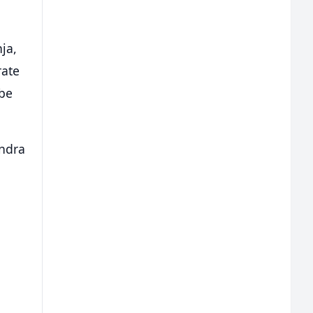
ja,
rate
rbe
undra