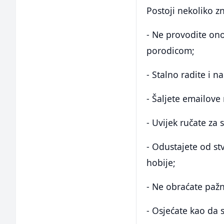
Postoji nekoliko z
- Ne provodite onol
porodicom;
- Stalno radite i 
- Šaljete emailove
- Uvijek ručate za
- Odustajete od stv
hobije;
- Ne obraćate pažn
- Osjećate kao da 