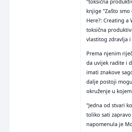
"toksična produkti
knjige "Zašto smo 
Here?: Creating a
toksična produktiv
vlastitog zdravlja i
Prema njenim riječi
da uvijek radite i
imati znakove sago
dalje postoji mogu
okruženje u kojem 
"Jedna od stvari k
toliko sati zaprav
napomenula je Mo