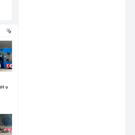
Vogošća
Sarajevo
iH u