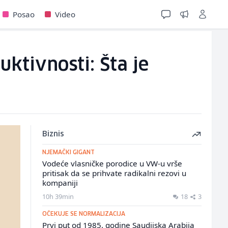
Posao
Video
ktivnosti: Šta je
Biznis
NJEMAČKI GIGANT
Vodeće vlasničke porodice u VW-u vrše
pritisak da se prihvate radikalni rezovi u
kompaniji
10h 39min
18
3
OČEKUJE SE NORMALIZACIJA
Prvi put od 1985. godine Saudijska Arabija