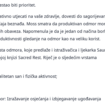
tao biti prioritet.
ivno utjecati na vaše zdravlje, dovesti do sagorijevan
sjećaja beznađa. Moss smatra da produktivan odmor mo
vojih obaveza. Napomenula je da je jedan od načina bo
oduktivnosti gledanje na odmor kao na veliku korist.
ta odmora, koje predlaže i istraživačica i ljekarka Sa
oj knjizi Sacred Rest. Riječ je o sljedećim vrstama
litetan san i fizička aktivnost;
or: Izražavanje osjećanja i izbjegavanje ugođavanja