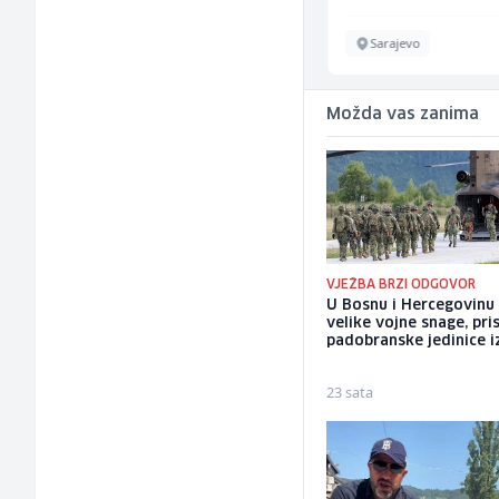
Sarajevo
Sarajevo
Možda vas zanima
VJEŽBA BRZI ODGOVOR
U Bosnu i Hercegovinu
velike vojne snage, pris
padobranske jedinice iz
23 sata