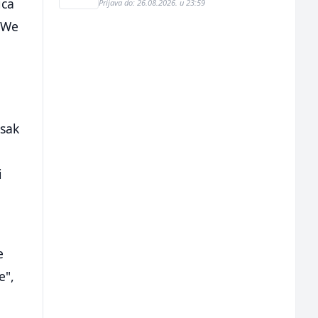
ica
Prijava do: 26.08.2026. u 23:59
e We
isak
i
e
e",