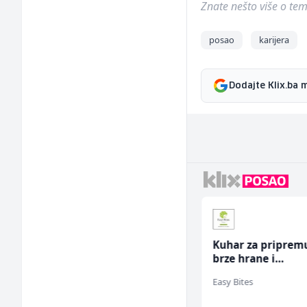
Znate nešto više o temi 
posao
karijera
Dodajte Klix.ba 
Asistent za
Kuhar za priprem
administraciju (m/ž)
brze hrane i
jednostavnih jela
Ekopak
Easy Bites
ž)