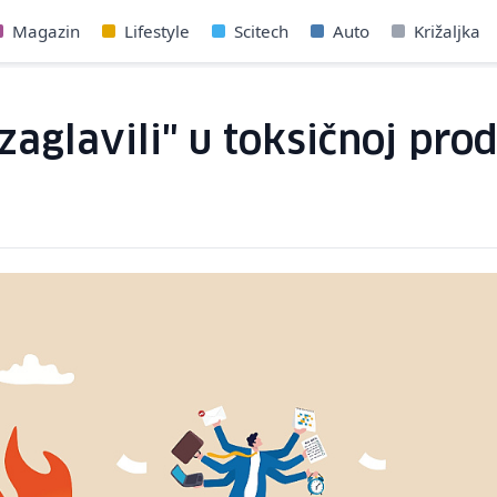
Magazin
Lifestyle
Scitech
Auto
Križaljka
glavili" u toksičnoj produ