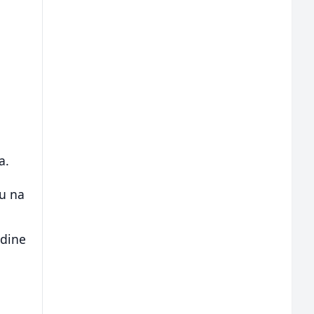
a.
ju na
odine