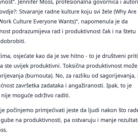
vnost". Jennifer Moss, profesionalna govornica i autor
ovdje?: Stvaranje radne kulture koju svi žele (Why Ar
 Work Culture Everyone Wants)", napomenula je da
nost podrazumijeva rad i produktivnost čak i na štetu
 dobrobiti.
ma, osjećate kao da je sve hitno - to je društveni prit
 da ste uvijek produktivni. Toksična produktivnost može
rijevanja (burnouta). No, za razliku od sagorijevanja, 
ćnost završetka zadataka i angažiranosti. Ipak, to je
nije moguće održivo raditi.
oje počinjemo primjećivati jeste da ljudi nakon što rad
o gube na produktivnosti, pa ostvaruju i manje rezultat
ss.