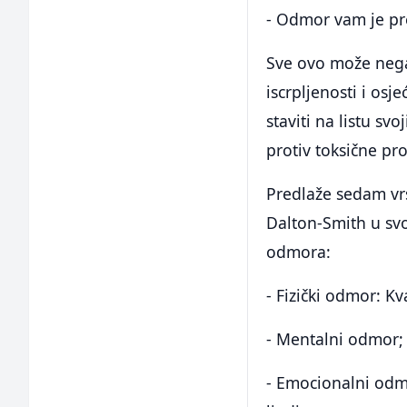
- Odmor vam je pres
Sve ovo može negat
iscrpljenosti i o
staviti na listu s
protiv toksične pr
Predlaže sedam vrs
Dalton-Smith u svoj
odmora:
- Fizički odmor: Kva
- Mentalni odmor;
- Emocionalni odm