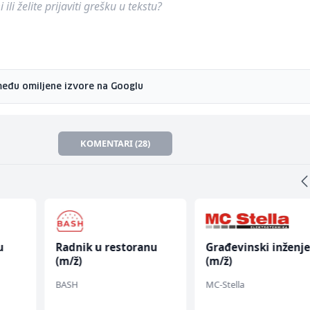
ili želite prijaviti grešku u tekstu?
među omiljene izvore na Googlu
KOMENTARI (28)
u
Radnik u restoranu
Građevinski inženje
(m/ž)
(m/ž)
 (m/
BASH
MC-Stella