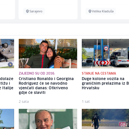
Sarajevo
Velika Kladuša
ZAJEDNO SU OD 2016.
STANJE NA CESTAMA
 dolaze
Cristiano Ronaldo i Georgina
Duge kolone vozila na
tižu i
Rodriguez će se navodno
graničnim prelazima iz B
 Italije
vjenčati danas: Otkriveno
Hrvatsku
gdje će slaviti
2 sata
1 sat