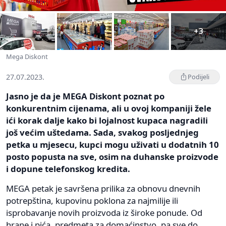
+3
Mega Diskont
27.07.2023.
Podijeli
Jasno je da je MEGA Diskont poznat po
konkurentnim cijenama, ali u ovoj kompaniji žele
ići korak dalje kako bi lojalnost kupaca nagradili
još većim uštedama. Sada, svakog posljednjeg
petka u mjesecu, kupci mogu uživati u dodatnih 10
posto popusta na sve, osim na duhanske proizvode
i dopune telefonskog kredita.
MEGA petak je savršena prilika za obnovu dnevnih
potrepština, kupovinu poklona za najmilije ili
isprobavanje novih proizvoda iz široke ponude. Od
hrane i pića, predmeta za domaćinstvo, pa sve do