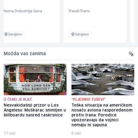
Recruiting Specialist
(m/ž)
Travel-Trans
Mars Connect
Sarajevo
Sarajevo
Možda vas zanima
O ČEMU JE RIJEČ
"PLJESNIVI TUŠEVI"
Nesvakidašnji prizor u Los
Teška situacija na američkom
Angelesu: Muškarac snimljen u
nosaču aviona raspoređenom
billboardu nasred raskrsnice
protiv Irana: Porodice
upozoravaju da vojnici
nemaju ni sapuna
17 sati
6 sati