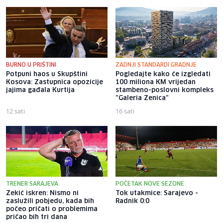
BURNO U PRIŠTINI
ZADNJI STANDARDI GRADNJE
Potpuni haos u Skupštini
Pogledajte kako će izgledati
Kosova: Zastupnica opozicije
100 miliona KM vrijedan
jajima gađala Kurtija
stambeno-poslovni kompleks
"Galeria Zenica"
12 sati
16 sati
TRENER SARAJEVA
POČETAK NOVE SEZONE
Zekić iskren: Nismo ni
Tok utakmice: Sarajevo -
zaslužili pobjedu, kada bih
Radnik 0:0
počeo pričati o problemima
pričao bih tri dana