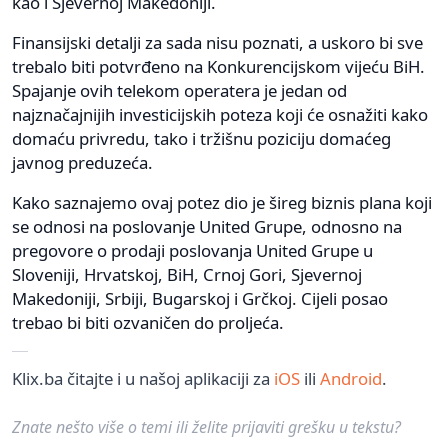
kao i Sjevernoj Makedoniji.
Finansijski detalji za sada nisu poznati, a uskoro bi sve
trebalo biti potvrđeno na Konkurencijskom vijeću BiH.
Spajanje ovih telekom operatera je jedan od
najznačajnijih investicijskih poteza koji će osnažiti kako
domaću privredu, tako i tržišnu poziciju domaćeg
javnog preduzeća.
Kako saznajemo ovaj potez dio je šireg biznis plana koji
se odnosi na poslovanje United Grupe, odnosno na
pregovore o prodaji poslovanja United Grupe u
Sloveniji, Hrvatskoj, BiH, Crnoj Gori, Sjevernoj
Makedoniji, Srbiji, Bugarskoj i Grčkoj. Cijeli posao
trebao bi biti ozvaničen do proljeća.
Klix.ba čitajte i u našoj aplikaciji za
iOS
ili
Android
.
Znate nešto više o temi ili želite prijaviti grešku u tekstu?