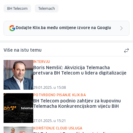
BH Telecom
Telemach
Dodajte Klix.ba među omiljene izvore na Googlu
Više na istu temu
INTERVJU
Boris Nemšić: Akvizicija Telemacha
pretvara BH Telecom u lidera digitalizacije
29.01.2025. u 15:08
POTVRĐENO PISANJE KLIX.BA
BH Telecom podnio zahtjev za kupovinu
Telemacha Konkurencijskom vijeću BiH
27.01.2025. u 15:21
KORIŠTENJE CLOUD USLUGA