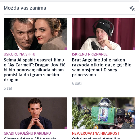
Možda vas zanima
USKORO NA SFF-U
ISKRENO PRIZNANJE
Selma Alispahić ususret filmu
Brat Angeline Jolie nakon
o "Ay Carmeli": Dragan Jovičić
razvoda otkrio da je gej: Bio
bi bio ponosan; nikada nisam
sam opsjednut Disney
pomislila da igram s nekim
princezama
drugim
6 sati
5 sati
GRADI USPJEŠNU KARIJERU
NEVJEROVATNA HRABROST