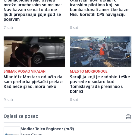
Glumac Adnan Alić osvaja
Otkriveni novi detalji o
mreže urnebesnim snimcima:
iranskim pilotima koji su
Navikavam se na to da me
bombardovali američke baze:
ljudi prepoznaju gdje god se
Nisu koristili GPS navigaciju
pojavim
7 sati
8 sati
SNIMAK POSAO VIRALAN
MJESTO MOKRONOGE
Mladić iz Mostara odlučio da
Sarajlija koji je zadobio teške
sam prefarba pješački prelaz:
povrede u sudaru kod
Kad neće grad, mora neko
Tomislavgrada preminuo u
bolnici
9 sati
8 sati
Oglasi za posao
Medior Telco Engineer (m/ž)
Artco Group