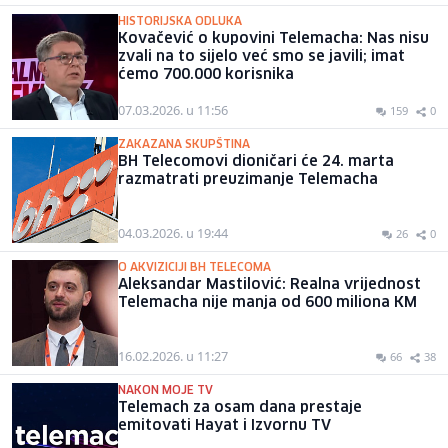
HISTORIJSKA ODLUKA
Kovačević o kupovini Telemacha: Nas nisu
zvali na to sijelo već smo se javili; imat
ćemo 700.000 korisnika
07.03.2026. u 11:56
159
0
ZAKAZANA SKUPŠTINA
BH Telecomovi dioničari će 24. marta
razmatrati preuzimanje Telemacha
04.03.2026. u 19:44
26
0
O AKVIZICIJI BH TELECOMA
Aleksandar Mastilović: Realna vrijednost
Telemacha nije manja od 600 miliona KM
16.02.2026. u 11:27
66
38
NAKON MOJE TV
Telemach za osam dana prestaje
emitovati Hayat i Izvornu TV