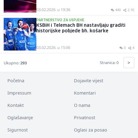
03.02.2026. u 19:36
440
2.1K
PARTNERSTVO ZA USPJEHE
KSBiH i Telemach BH nastavljaju graditi
historijske pobjede bh. košarke
03.02.2026. u 15:06
0
4
>
Stranica: 0
Ukupno:
293
Početna
Dojavite vijest
Impressum
Komentari
Kontakt
O nama
Oglašavanje
Privatnost
Sigurnost
Oglasi za posao