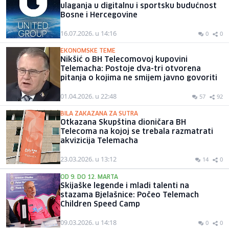
ulaganja u digitalnu i sportsku budućnost
Bosne i Hercegovine
16.07.2026. u 14:16
0
0
EKONOMSKE TEME
Nikšić o BH Telecomovoj kupovini
Telemacha: Postoje dva-tri otvorena
pitanja o kojima ne smijem javno govoriti
01.04.2026. u 22:48
57
92
BILA ZAKAZANA ZA SUTRA
Otkazana Skupština dioničara BH
Telecoma na kojoj se trebala razmatrati
akvizicija Telemacha
23.03.2026. u 13:12
14
0
OD 9. DO 12. MARTA
Skijaške legende i mladi talenti na
stazama Bjelašnice: Počeo Telemach
Children Speed Camp
09.03.2026. u 14:18
0
0