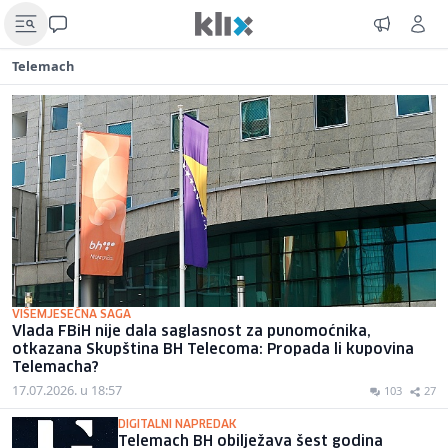
Telemach
VIŠEMJESEČNA SAGA
Vlada FBiH nije dala saglasnost za punomoćnika,
otkazana Skupština BH Telecoma: Propada li kupovina
Telemacha?
17.07.2026. u 18:57
103
27
DIGITALNI NAPREDAK
Telemach BH obilježava šest godina