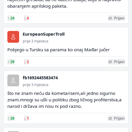
obaranjem aprilskog paketa.
↑
24
↓
4
Prijavi
EuropeanSuperTroll
prije 3 mjeseca
Pobjego u Tursku sa parama ko onaj Mađar jučer
↑
29
↓
2
Prijavi
fb1692445583474
prije 3 mjeseca
što ne znam neću da kometarisem,ali jedno sigurno
znam.mnogi su ušli u politiku zbog ličnog profiterstva,a
narod i država im nisu ni pod razno.
↑
20
↓
1
Prijavi