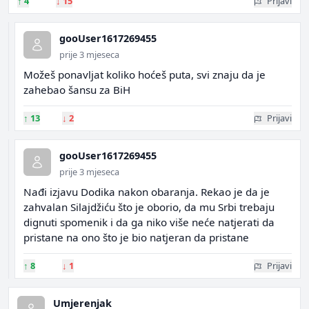
↑
4
↓
15
Prijavi
gooUser1617269455
prije 3 mjeseca
Možeš ponavljat koliko hoćeš puta, svi znaju da je
zahebao šansu za BiH
↑
13
↓
2
Prijavi
gooUser1617269455
prije 3 mjeseca
Nađi izjavu Dodika nakon obaranja. Rekao je da je
zahvalan Silajdžiću što je oborio, da mu Srbi trebaju
dignuti spomenik i da ga niko više neće natjerati da
pristane na ono što je bio natjeran da pristane
↑
8
↓
1
Prijavi
Umjerenjak