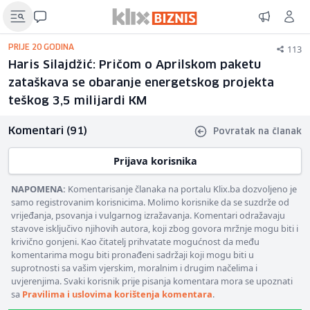
113
PRIJE 20 GODINA
Haris Silajdžić: Pričom o Aprilskom paketu
zataškava se obaranje energetskog projekta
teškog 3,5 milijardi KM
Komentari (91)
Povratak na članak
Prijava korisnika
NAPOMENA:
Komentarisanje članaka na portalu Klix.ba dozvoljeno je
samo registrovanim korisnicima. Molimo korisnike da se suzdrže od
vrijeđanja, psovanja i vulgarnog izražavanja. Komentari odražavaju
stavove isključivo njihovih autora, koji zbog govora mržnje mogu biti i
krivično gonjeni. Kao čitatelj prihvatate mogućnost da među
komentarima mogu biti pronađeni sadržaji koji mogu biti u
suprotnosti sa vašim vjerskim, moralnim i drugim načelima i
uvjerenjima. Svaki korisnik prije pisanja komentara mora se upoznati
sa
Pravilima i uslovima korištenja komentara
.