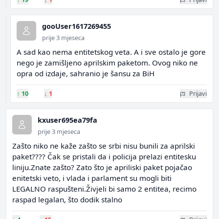
gooUser1617269455
prije 3 mjeseca
A sad kao nema entitetskog veta. A i sve ostalo je gore
nego je zamišljeno aprilskim paketom. Ovog niko ne
opra od izdaje, sahranio je šansu za BiH
↑
10
↓
1
Prijavi
kxuser695ea79fa
prije 3 mjeseca
Zašto niko ne kaže zašto se srbi nisu bunili za aprilski
paket???? Čak se pristali da i policija prelazi entitesku
liniju.Znate zašto? Zato što je apriliski paket pojačao
enitetski veto, i vlada i parlament su mogli biti
LEGALNO raspušteni.Živjeli bi samo 2 entitea, recimo
raspad legalan, što dodik stalno