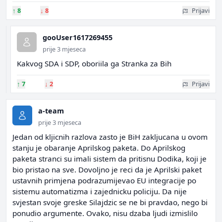
↑
8
↓
8
Prijavi
gooUser1617269455
prije 3 mjeseca
Kakvog SDA i SDP, oboriila ga Stranka za Bih
↑
7
↓
2
Prijavi
a-team
prije 3 mjeseca
Jedan od kljicnih razlova zasto je BiH zakljucana u ovom
stanju je obaranje Aprilskog paketa. Do Aprilskog
paketa stranci su imali sistem da pritisnu Dodika, koji je
bio pristao na sve. Dovoljno je reci da je Aprilski paket
ustavnih primjena podrazumijevao EU integracije po
sistemu automatizma i zajednicku policiju. Da nije
svjestan svoje greske Silajdzic se ne bi pravdao, nego bi
ponudio argumente. Ovako, nisu dzaba ljudi izmislilo