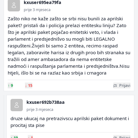
kxuser695ea79fa
prije 3 mjeseca
Zašto niko ne kaže zašto se srbi nisu bunili za aprilski
paket? pristali da i policija prelazi entitesku liniju? Zato
što je aprilski paket pojačao enitetski veto, i vlada i
parlament i predsjednišvo su mogli biti LEGALNO
raspušteni.Živjeli bi samo 2 entitea, recimo raspad
legalan, zaboravite harisa iz drugih proo bih stranaka su
tražili od amer ambasadora da nema entitetske
nadmoći i raspuštanja parlamenta i predsjedništva.Nisu
htjeli, išlo bi se na razlaz kao srbija i crnagora
↑
9
↓
15
Prijavi
kxuser692b738aa
prije 3 mjeseca
druze ukucaj na pretrazivscu aprilski paket dokument i
procitaj sta pise
↑
19
↓
1
Prijavi