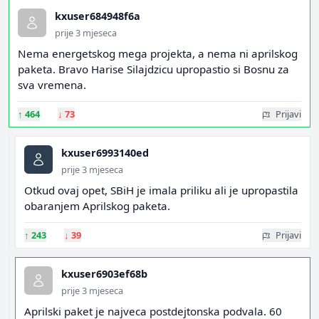
kxuser684948f6a
prije 3 mjeseca
Nema energetskog mega projekta, a nema ni aprilskog
paketa. Bravo Harise Silajdzicu upropastio si Bosnu za
sva vremena.
↑
464
↓
73
Prijavi
kxuser6993140ed
prije 3 mjeseca
Otkud ovaj opet, SBiH je imala priliku ali je upropastila
obaranjem Aprilskog paketa.
↑
243
↓
39
Prijavi
kxuser6903ef68b
prije 3 mjeseca
Aprilski paket je najveca postdejtonska podvala. 60