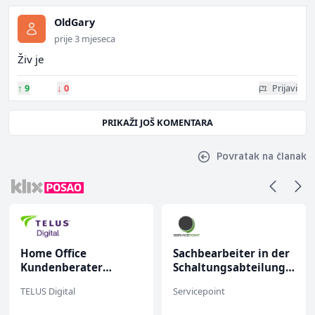
OldGary
prije 3 mjeseca
Živ je
↑
9
↓
0
Prijavi
PRIKAŽI JOŠ KOMENTARA
Povratak na članak
Home Office
Sachbearbeiter in der
Kundenberater
Schaltungsabteilung
(m/w/d) für Vattenfall
(m/w)
TELUS Digital
Servicepoint