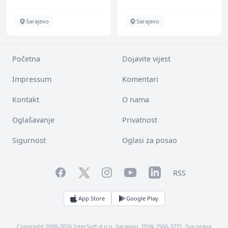
Sarajevo
Sarajevo
Početna
Dojavite vijest
Impressum
Komentari
Kontakt
O nama
Oglašavanje
Privatnost
Sigurnost
Oglasi za posao
Facebook
YouTube
LinkedIn
Twitter
Instagram
RSS
App Store
Google Play
Copyright 2000-2026 InterSoft d.o.o. Sarajevo. ISSN 2566-3771. Sva prava