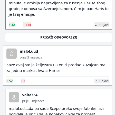
minuta je emisija napravljena za rusenje Harisa zbog
gradnje odnosa sa Azerbejdzanom. Cim je pao Haris tu
je kraj emisije.
↑
42
↓
145
Prijavi
PRIKAŽI ODGOVORE (3)
maloLuud
prije 3 mjeseca
Kaze ovaj sto je željezaru u Zenici prodao kuvajcanima
za jednu marku , hvala Harise !
↑
52
↓
3
Prijavi
Valter54
prije 3 mjeseca
maloLud....da,pa sada Scepo,preko svoje fabrike lazi
podvaljuje pricu da je Konakovic kriv za propast