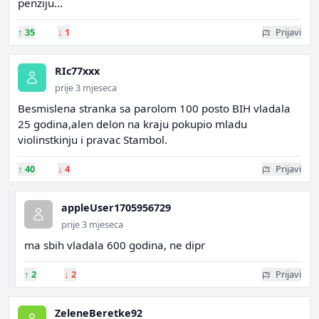
penziju...
↑
35
↓
1
Prijavi
RIc77xxx
prije 3 mjeseca
Besmislena stranka sa parolom 100 posto BIH vladala
25 godina,alen delon na kraju pokupio mladu
violinstkinju i pravac Stambol.
↑
40
↓
4
Prijavi
appleUser1705956729
prije 3 mjeseca
ma sbih vladala 600 godina, ne dipr
↑
2
↓
2
Prijavi
ZeleneBeretke92