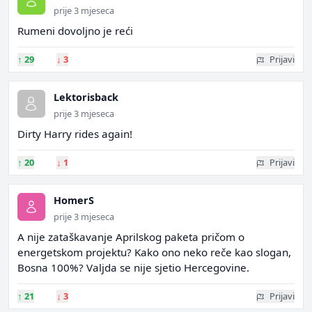
prije 3 mjeseca
Rumeni dovoljno je reći
↑
29
↓
3
Prijavi
Lektorisback
prije 3 mjeseca
Dirty Harry rides again!
↑
20
↓
1
Prijavi
HomerS
prije 3 mjeseca
A nije zataškavanje Aprilskog paketa pričom o
energetskom projektu? Kako ono neko reče kao slogan,
Bosna 100%? Valjda se nije sjetio Hercegovine.
↑
21
↓
3
Prijavi