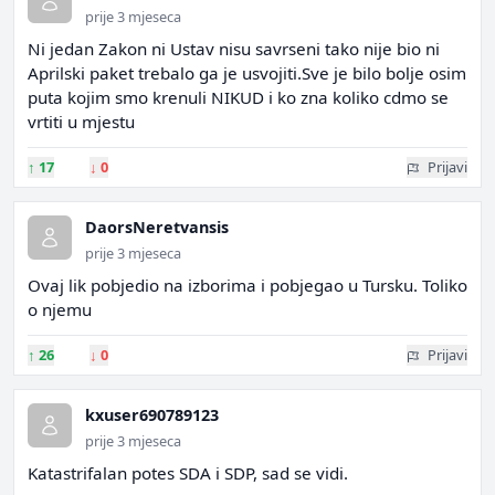
prije 3 mjeseca
Ni jedan Zakon ni Ustav nisu savrseni tako nije bio ni
Aprilski paket trebalo ga je usvojiti.Sve je bilo bolje osim
puta kojim smo krenuli NIKUD i ko zna koliko cdmo se
vrtiti u mjestu
↑
17
↓
0
Prijavi
DaorsNeretvansis
prije 3 mjeseca
Ovaj lik pobjedio na izborima i pobjegao u Tursku. Toliko
o njemu
↑
26
↓
0
Prijavi
kxuser690789123
prije 3 mjeseca
Katastrifalan potes SDA i SDP, sad se vidi.