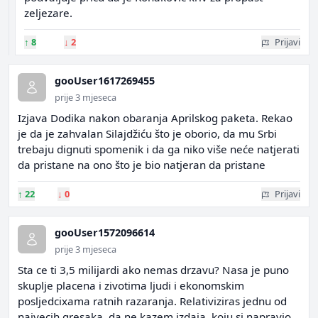
zeljezare.
↑
8
↓
2
Prijavi
gooUser1617269455
prije 3 mjeseca
Izjava Dodika nakon obaranja Aprilskog paketa. Rekao
je da je zahvalan Silajdžiću što je oborio, da mu Srbi
trebaju dignuti spomenik i da ga niko više neće natjerati
da pristane na ono što je bio natjeran da pristane
↑
22
↓
0
Prijavi
gooUser1572096614
prije 3 mjeseca
Sta ce ti 3,5 milijardi ako nemas drzavu? Nasa je puno
skuplje placena i zivotima ljudi i ekonomskim
posljedcixama ratnih razaranja. Relativiziras jednu od
najvecih gresaka, da ne kazem izdaja, koju si napravio