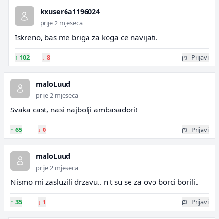
kxuser6a1196024
prije 2 mjeseca
Iskreno, bas me briga za koga ce navijati.
↑
102
↓
8
Prijavi
maloLuud
prije 2 mjeseca
Svaka cast, nasi najbolji ambasadori!
↑
65
↓
0
Prijavi
maloLuud
prije 2 mjeseca
Nismo mi zasluzili drzavu.. nit su se za ovo borci borili..
↑
35
↓
1
Prijavi