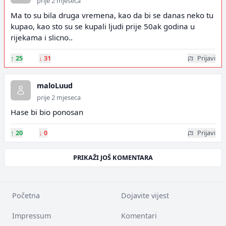
prije 2 mjeseca
Ma to su bila druga vremena, kao da bi se danas neko tu
kupao, kao sto su se kupali ljudi prije 50ak godina u
rijekama i slicno..
↑
25
↓
31
Prijavi
maloLuud
prije 2 mjeseca
Hase bi bio ponosan
↑
20
↓
0
Prijavi
PRIKAŽI JOŠ KOMENTARA
Početna
Dojavite vijest
Impressum
Komentari