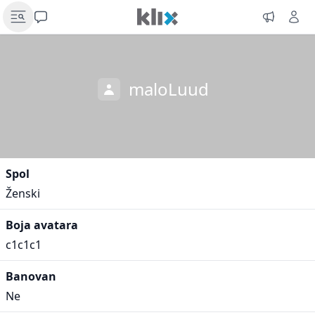
maloLuud
Spol
Ženski
Boja avatara
c1c1c1
Banovan
Ne