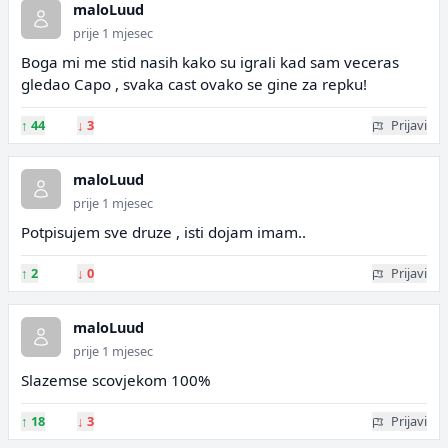
maloLuud
prije 1 mjesec
Boga mi me stid nasih kako su igrali kad sam veceras
gledao Capo , svaka cast ovako se gine za repku!
↑
44
↓
3
Prijavi
maloLuud
prije 1 mjesec
Potpisujem sve druze , isti dojam imam..
↑
2
↓
0
Prijavi
maloLuud
prije 1 mjesec
Slazemse scovjekom 100%
↑
18
↓
3
Prijavi