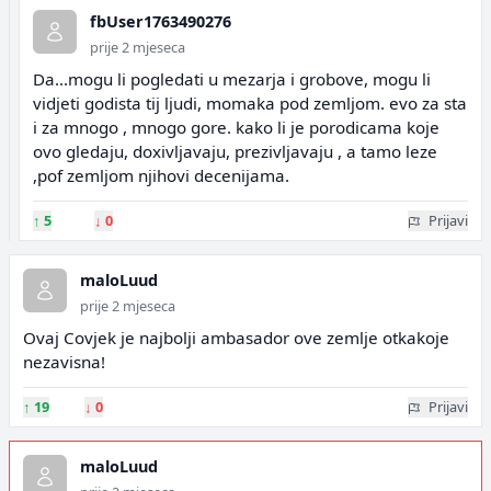
fbUser1763490276
prije 2 mjeseca
Da...mogu li pogledati u mezarja i grobove, mogu li
vidjeti godista tij ljudi, momaka pod zemljom. evo za sta
i za mnogo , mnogo gore. kako li je porodicama koje
ovo gledaju, doxivljavaju, prezivljavaju , a tamo leze
,pof zemljom njihovi decenijama.
↑
5
↓
0
Prijavi
maloLuud
prije 2 mjeseca
Ovaj Covjek je najbolji ambasador ove zemlje otkakoje
nezavisna!
↑
19
↓
0
Prijavi
maloLuud