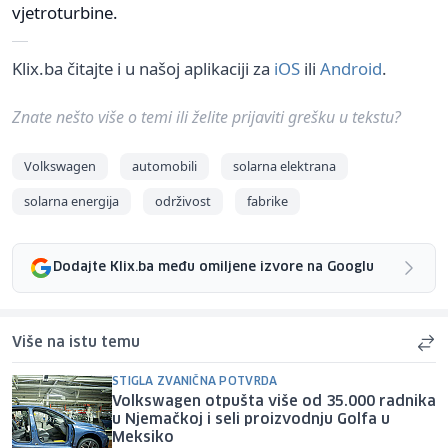
vjetroturbine.
Klix.ba čitajte i u našoj aplikaciji za
iOS
ili
Android
.
Znate nešto više o temi ili želite prijaviti grešku u tekstu?
Volkswagen
automobili
solarna elektrana
solarna energija
održivost
fabrike
Dodajte Klix.ba među omiljene izvore na Googlu
Više na istu temu
STIGLA ZVANIČNA POTVRDA
Volkswagen otpušta više od 35.000 radnika
u Njemačkoj i seli proizvodnju Golfa u
Meksiko