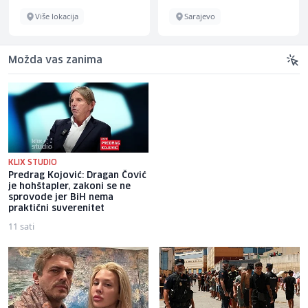
Više lokacija
Sarajevo
Možda vas zanima
KLIX STUDIO
Predrag Kojović: Dragan Čović
Požar kod Srebrenice:
je hohštapler, zakoni se ne
Potpuno izgorio objekt za
sprovode jer BiH nema
uzgoj pilića u vlasništvu
praktični suverenitet
povratnika
11 sati
10 sati