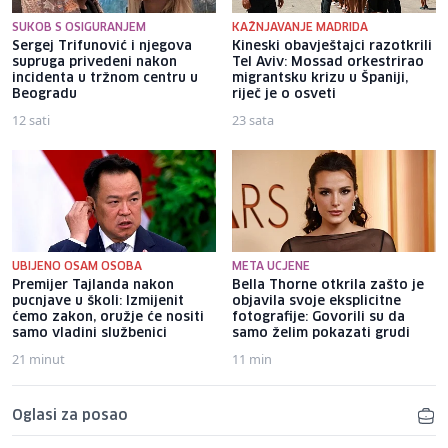
SUKOB S OSIGURANJEM
KAŽNJAVANJE MADRIDA
Sergej Trifunović i njegova
Kineski obavještajci razotkrili
supruga privedeni nakon
Tel Aviv: Mossad orkestrirao
incidenta u tržnom centru u
migrantsku krizu u Španiji,
Beogradu
riječ je o osveti
12 sati
23 sata
UBIJENO OSAM OSOBA
META UCJENE
Premijer Tajlanda nakon
Bella Thorne otkrila zašto je
pucnjave u školi: Izmijenit
objavila svoje eksplicitne
ćemo zakon, oružje će nositi
fotografije: Govorili su da
samo vladini službenici
samo želim pokazati grudi
21 minut
11 min
Oglasi za posao