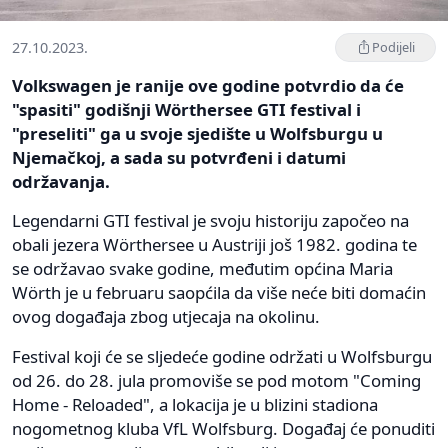
27.10.2023.
Podijeli
Volkswagen je ranije ove godine potvrdio da će
"spasiti" godišnji Wörthersee GTI festival i
"preseliti" ga u svoje sjedište u Wolfsburgu u
Njemačkoj, a sada su potvrđeni i datumi
održavanja.
Legendarni GTI festival je svoju historiju započeo na
obali jezera Wörthersee u Austriji još 1982. godina te
se održavao svake godine, međutim općina Maria
Wörth je u februaru saopćila da više neće biti domaćin
ovog događaja zbog utjecaja na okolinu.
Festival koji će se sljedeće godine održati u Wolfsburgu
od 26. do 28. jula promoviše se pod motom "Coming
Home - Reloaded", a lokacija je u blizini stadiona
nogometnog kluba VfL Wolfsburg. Događaj će ponuditi