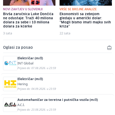
NOVI ZAHTJEV U SLOVENIJI
VRŠE SE BROJNE ANALIZE
Bivša zaručnica Luke Dončića
Ekonomisti sa zebnjom
ne odustaje: Traži 40 miliona
gledaju u američki dolar:
dolara za sebe i 10 miliona
"Mogli bismo imati majku svih
dolara za kćerke
kriza"
3 sata
22 sata
Oglasi za posao
Električar (m/ž)
INT Global
Prijava do: 07.08.2026. u 23:59
Električar (m/ž)
Hering
Prijava do: 04.09.2026. u 23:59
Automehaničar za teretna i putnička vozila (m/ž)
A.C.I.
Prijava do: 23.08.2026. u 23:59