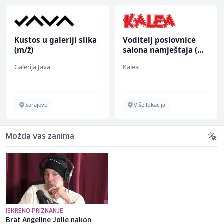
Kustos u galeriji slika
Voditelj poslovnice
(m/ž)
salona namještaja (m/
ž)
Galerija Java
Kalea
Sarajevo
Više lokacija
Možda vas zanima
ISKRENO PRIZNANJE
Brat Angeline Jolie nakon
Selma Alispahić ususret filmu