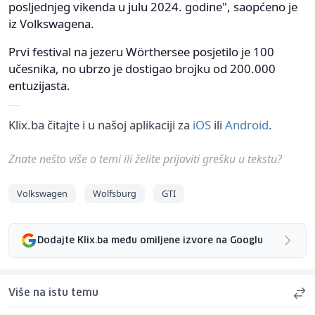
posljednjeg vikenda u julu 2024. godine", saopćeno je
iz Volkswagena.
Prvi festival na jezeru Wörthersee posjetilo je 100
učesnika, no ubrzo je dostigao brojku od 200.000
entuzijasta.
Klix.ba čitajte i u našoj aplikaciji za
iOS
ili
Android
.
Znate nešto više o temi ili želite prijaviti grešku u tekstu?
Volkswagen
Wolfsburg
GTI
Dodajte Klix.ba među omiljene izvore na Googlu
Više na istu temu