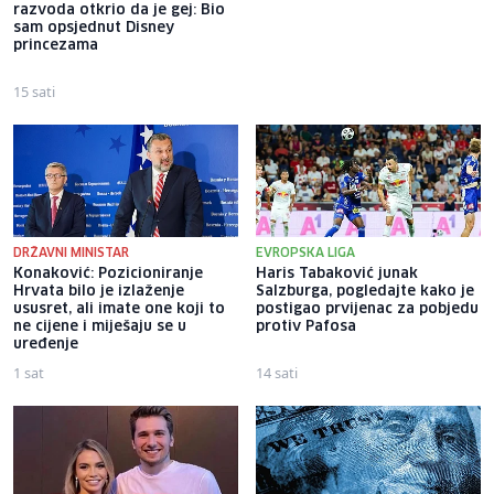
razvoda otkrio da je gej: Bio
o "Ay Carmeli": Dragan Jovičić
sam opsjednut Disney
bi bio ponosan; nikada nisam
princezama
pomislila da igram s nekim
drugim
15 sati
15 sati
DRŽAVNI MINISTAR
EVROPSKA LIGA
Konaković: Pozicioniranje
Haris Tabaković junak
Hrvata bilo je izlaženje
Salzburga, pogledajte kako je
ususret, ali imate one koji to
postigao prvijenac za pobjedu
ne cijene i miješaju se u
protiv Pafosa
uređenje
1 sat
14 sati