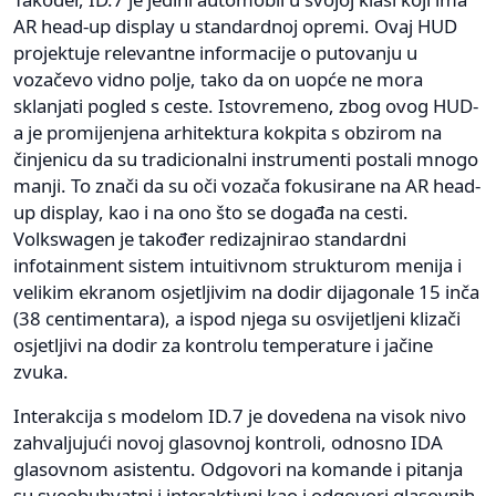
AR head-up display u standardnoj opremi. Ovaj HUD
projektuje relevantne informacije o putovanju u
vozačevo vidno polje, tako da on uopće ne mora
sklanjati pogled s ceste. Istovremeno, zbog ovog HUD-
a je promijenjena arhitektura kokpita s obzirom na
činjenicu da su tradicionalni instrumenti postali mnogo
manji. To znači da su oči vozača fokusirane na AR head-
up display, kao i na ono što se događa na cesti.
Volkswagen je također redizajnirao standardni
infotainment sistem intuitivnom strukturom menija i
velikim ekranom osjetljivim na dodir dijagonale 15 inča
(38 centimentara), a ispod njega su osvijetljeni klizači
osjetljivi na dodir za kontrolu temperature i jačine
zvuka.
Interakcija s modelom ID.7 je dovedena na visok nivo
zahvaljujući novoj glasovnoj kontroli, odnosno IDA
glasovnom asistentu. Odgovori na komande i pitanja
su sveobuhvatni i interaktivni kao i odgovori glasovnih