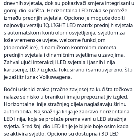
dnevnih svjetala, dok su pokazivači smjera integrisani u
gornji dio kućišta. Horizontalna LED traka se proteže
između prednjih svjetala. Opciono je moguće dobiti
najnoviju verziju IQ.LIGHT LED matrix prednjih svjetala
s automatskom kontrolom osvjetljenja, svjetlom za
loše vremenske uvjete, welcome funkcijom
(dobrodošlice), dinamičkom kontrolom dometa
prednjih svjetala i dinamičnim svjetlima u zavojima.
Zahvaljujući interakciji LED svjetala i jasnih linija
karoserije, ID.7 izgleda fokusirano i samouvjereno, što
je zaštitni znak Volkswagena.
Bočni usisnici zraka (zračne zavjese) za kućišta točkova
nalaze se nisko u braniku i imaju prepoznatljiv izgled.
Horizontalne linije stražnjeg dijela naglašavaju širinu
automobila. Najsnažnija linija je zapravo horizontalna
LED linija, koja se proteže prema vani u LED stražnja
svjetla. Središnji dio LED linije je bijele boje osim kada
se aktivira svjetlo. Opciono su dostupna i 3D LED