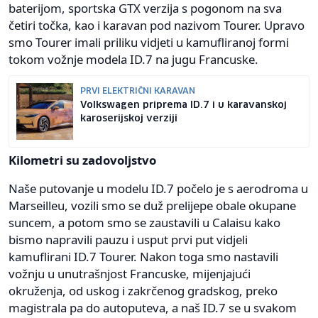
baterijom, sportska GTX verzija s pogonom na sva
četiri točka, kao i karavan pod nazivom Tourer. Upravo
smo Tourer imali priliku vidjeti u kamufliranoj formi
tokom vožnje modela ID.7 na jugu Francuske.
PRVI ELEKTRIČNI KARAVAN
Volkswagen priprema ID.7 i u karavanskoj
karoserijskoj verziji
Kilometri su zadovoljstvo
Naše putovanje u modelu ID.7 počelo je s aerodroma u
Marseilleu, vozili smo se duž prelijepe obale okupane
suncem, a potom smo se zaustavili u Calaisu kako
bismo napravili pauzu i usput prvi put vidjeli
kamuflirani ID.7 Tourer. Nakon toga smo nastavili
vožnju u unutrašnjost Francuske, mijenjajući
okruženja, od uskog i zakrčenog gradskog, preko
magistrala pa do autoputeva, a naš ID.7 se u svakom