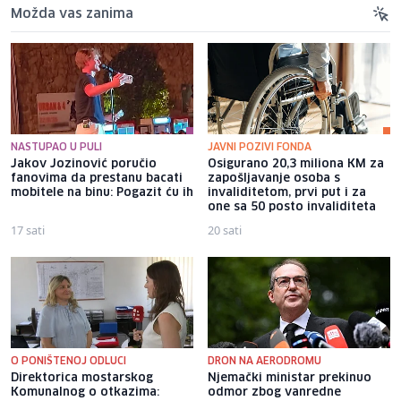
Možda vas zanima
NASTUPAO U PULI
JAVNI POZIVI FONDA
Jakov Jozinović poručio
Osigurano 20,3 miliona KM za
fanovima da prestanu bacati
zapošljavanje osoba s
mobitele na binu: Pogazit ću ih
invaliditetom, prvi put i za
one sa 50 posto invaliditeta
17 sati
20 sati
O PONIŠTENOJ ODLUCI
DRON NA AERODROMU
Direktorica mostarskog
Njemački ministar prekinuo
Komunalnog o otkazima:
odmor zbog vanredne