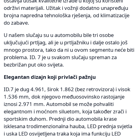
ostavlja utisak kvalitetne izrade u kojoj su korišteni
održivi materijali. Užitak i vožnji dodatno unapređuju
brojna napredna tehnološka rješenja, od klimatizacije
do zabave.
U našem slučaju su u automobilu bile tri osobe
uključujući prtljag, ali je u prtljažniku i dalje ostalo još
mnogo prostora, tako da ni u ovom segmentu neće biti
problema. ID. 7 je u svakom slučaju spreman za
bezbrižan put oko svijeta.
Elegantan dizajn koji privlači pažnju
ID.7 je dug 4.961, širok 1.862 (bez retrovizora) i visok
1.536 mm, dok njegovo međuosovinsko rastojanje
iznosi 2.971 mm. Automobil se može pohvaliti
elegantnom i moćnom siluetom, koja također zrači i
sportskim duhom. Prednji dio automobila krase
isklesana trodimenzionalna hauba, LED prednja svjetla
i uska LED osvijetljena traka koja ima funkciju LED