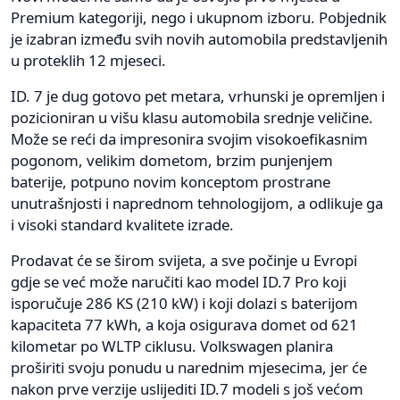
Premium kategoriji, nego i ukupnom izboru. Pobjednik
je izabran između svih novih automobila predstavljenih
u proteklih 12 mjeseci.
ID. 7 je dug gotovo pet metara, vrhunski je opremljen i
pozicioniran u višu klasu automobila srednje veličine.
Može se reći da impresonira svojim visokoefikasnim
pogonom, velikim dometom, brzim punjenjem
baterije, potpuno novim konceptom prostrane
unutrašnjosti i naprednom tehnologijom, a odlikuje ga
i visoki standard kvalitete izrade.
Prodavat će se širom svijeta, a sve počinje u Evropi
gdje se već može naručiti kao model ID.7 Pro koji
isporučuje 286 KS (210 kW) i koji dolazi s baterijom
kapaciteta 77 kWh, a koja osigurava domet od 621
kilometar po WLTP ciklusu. Volkswagen planira
proširiti svoju ponudu u narednim mjesecima, jer će
nakon prve verzije uslijediti ID.7 modeli s još većom