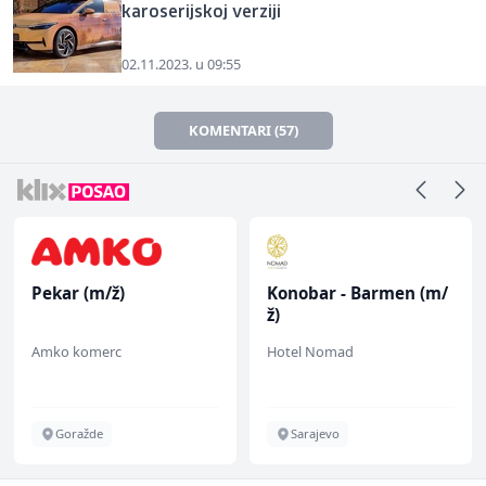
karoserijskoj verziji
02.11.2023. u 09:55
KOMENTARI (57)
Konobar - Barmen (m/
Zavarivač (MIG/MAG)
ž)
(m/ž)
Hotel Nomad
Irion Argerr
Sarajevo
Vogošća