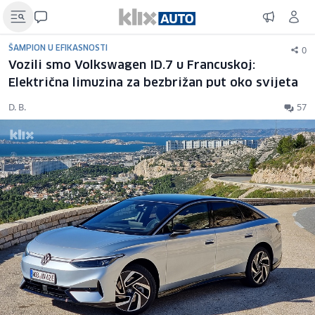
0
ŠAMPION U EFIKASNOSTI
Vozili smo Volkswagen ID.7 u Francuskoj:
Električna limuzina za bezbrižan put oko svijeta
D. B.
57