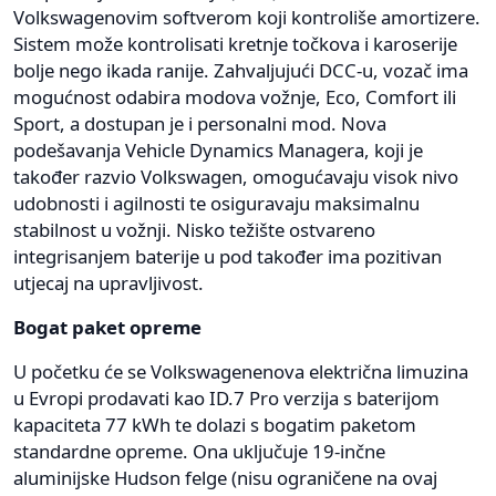
Volkswagenovim softverom koji kontroliše amortizere.
Sistem može kontrolisati kretnje točkova i karoserije
bolje nego ikada ranije. Zahvaljujući DCC-u, vozač ima
mogućnost odabira modova vožnje, Eco, Comfort ili
Sport, a dostupan je i personalni mod. Nova
podešavanja Vehicle Dynamics Managera, koji je
također razvio Volkswagen, omogućavaju visok nivo
udobnosti i agilnosti te osiguravaju maksimalnu
stabilnost u vožnji. Nisko težište ostvareno
integrisanjem baterije u pod također ima pozitivan
utjecaj na upravljivost.
Bogat paket opreme
U početku će se Volkswagenenova električna limuzina
u Evropi prodavati kao ID.7 Pro verzija s baterijom
kapaciteta 77 kWh te dolazi s bogatim paketom
standardne opreme. Ona uključuje 19-inčne
aluminijske Hudson felge (nisu ograničene na ovaj