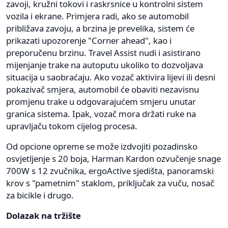
zavoji, kružni tokovi i raskrsnice u kontrolni sistem
vozila i ekrane. Primjera radi, ako se automobil
približava zavoju, a brzina je prevelika, sistem će
prikazati upozorenje "Corner ahead", kao i
preporučenu brzinu. Travel Assist nudi i asistirano
mijenjanje trake na autoputu ukoliko to dozvoljava
situacija u saobraćaju. Ako vozač aktivira lijevi ili desni
pokazivač smjera, automobil će obaviti nezavisnu
promjenu trake u odgovarajućem smjeru unutar
granica sistema. Ipak, vozač mora držati ruke na
upravljaču tokom cijelog procesa.
Od opcione opreme se može izdvojiti pozadinsko
osvjetljenje s 20 boja, Harman Kardon ozvučenje snage
700W s 12 zvučnika, ergoActive sjedišta, panoramski
krov s "pametnim" staklom, priključak za vuču, nosač
za bicikle i drugo.
Dolazak na tržište