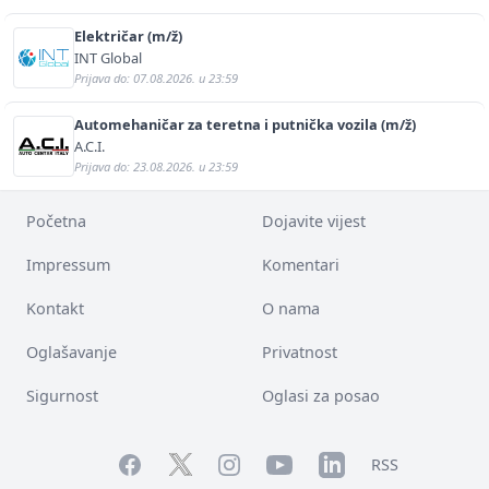
Električar (m/ž)
INT Global
Prijava do: 07.08.2026. u 23:59
Automehaničar za teretna i putnička vozila (m/ž)
A.C.I.
Prijava do: 23.08.2026. u 23:59
Početna
Dojavite vijest
Impressum
Komentari
Kontakt
O nama
Oglašavanje
Privatnost
Sigurnost
Oglasi za posao
Facebook
YouTube
LinkedIn
Twitter
Instagram
RSS