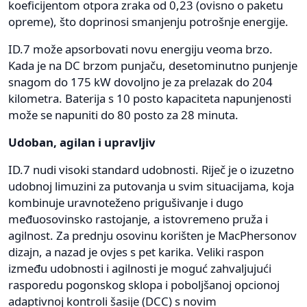
koeficijentom otpora zraka od 0,23 (ovisno o paketu
opreme), što doprinosi smanjenju potrošnje energije.
ID.7 može apsorbovati novu energiju veoma brzo.
Kada je na DC brzom punjaču, desetominutno punjenje
snagom do 175 kW dovoljno je za prelazak do 204
kilometra. Baterija s 10 posto kapaciteta napunjenosti
može se napuniti do 80 posto za 28 minuta.
Udoban, agilan i upravljiv
ID.7 nudi visoki standard udobnosti. Riječ je o izuzetno
udobnoj limuzini za putovanja u svim situacijama, koja
kombinuje uravnoteženo prigušivanje i dugo
međuosovinsko rastojanje, a istovremeno pruža i
agilnost. Za prednju osovinu korišten je MacPhersonov
dizajn, a nazad je ovjes s pet karika. Veliki raspon
između udobnosti i agilnosti je moguć zahvaljujući
rasporedu pogonskog sklopa i poboljšanoj opcionoj
adaptivnoj kontroli šasije (DCC) s novim