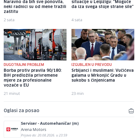
Naravno da bih sve ponovila,
situacije u Leipzigu: "Moguće
neki radnici su od mene tražili
da iza svega stoje strane sile"
zaštitu
2 sata
4 sata
DUGOTRAJNI PROBLEM
IZGUBLJEN U PREVODU
Borba protiv pravila 90/180:
Srbijanci i muslimani: Vučićeva
BiH predložila privremene
galama u Mrkonjić Gradu u
mjere za profesionalne
sukobu s činjenicama
vozače u EU
21 minut
23 min
Oglasi za posao
Serviser - Automehaničar (m)
Arena Motors
Prijava do: 20.08.2026. u 23:59