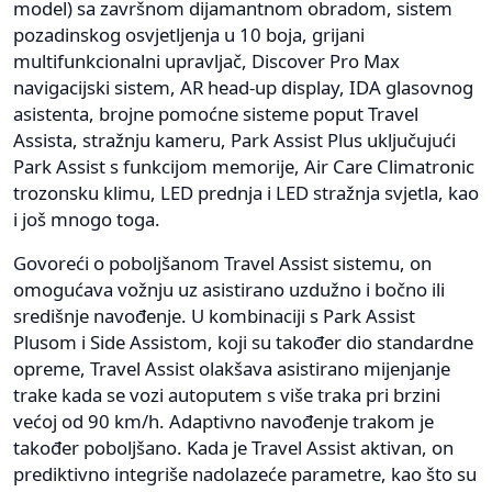
model) sa završnom dijamantnom obradom, sistem
pozadinskog osvjetljenja u 10 boja, grijani
multifunkcionalni upravljač, Discover Pro Max
navigacijski sistem, AR head-up display, IDA glasovnog
asistenta, brojne pomoćne sisteme poput Travel
Assista, stražnju kameru, Park Assist Plus uključujući
Park Assist s funkcijom memorije, Air Care Climatronic
trozonsku klimu, LED prednja i LED stražnja svjetla, kao
i još mnogo toga.
Govoreći o poboljšanom Travel Assist sistemu, on
omogućava vožnju uz asistirano uzdužno i bočno ili
središnje navođenje. U kombinaciji s Park Assist
Plusom i Side Assistom, koji su također dio standardne
opreme, Travel Assist olakšava asistirano mijenjanje
trake kada se vozi autoputem s više traka pri brzini
većoj od 90 km/h. Adaptivno navođenje trakom je
također poboljšano. Kada je Travel Assist aktivan, on
prediktivno integriše nadolazeće parametre, kao što su