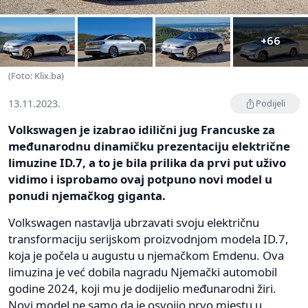
+66
(Foto: Klix.ba)
13.11.2023.
Podijeli
Volkswagen je izabrao idilični jug Francuske za
međunarodnu dinamičku prezentaciju električne
limuzine ID.7, a to je bila prilika da prvi put uživo
vidimo i isprobamo ovaj potpuno novi model u
ponudi njemačkog giganta.
Volkswagen nastavlja ubrzavati svoju električnu
transformaciju serijskom proizvodnjom modela ID.7,
koja je počela u augustu u njemačkom Emdenu. Ova
limuzina je već dobila nagradu Njemački automobil
godine 2024, koji mu je dodijelio međunarodni žiri.
Novi model ne samo da je osvojio prvo mjestu u