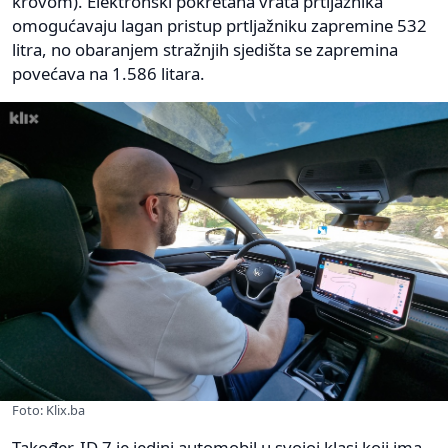
krovom). Elektronski pokretana vrata prtljažnika
omogućavaju lagan pristup prtljažniku zapremine 532
litra, no obaranjem stražnjih sjedišta se zapremina
povećava na 1.586 litara.
Foto: Klix.ba
Također, ID.7 je jedini automobil u svojoj klasi koji ima