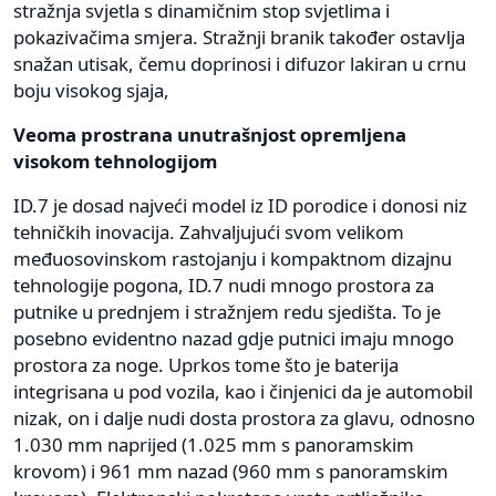
stražnja svjetla s dinamičnim stop svjetlima i
pokazivačima smjera. Stražnji branik također ostavlja
snažan utisak, čemu doprinosi i difuzor lakiran u crnu
boju visokog sjaja,
Veoma prostrana unutrašnjost opremljena
visokom tehnologijom
ID.7 je dosad najveći model iz ID porodice i donosi niz
tehničkih inovacija. Zahvaljujući svom velikom
međuosovinskom rastojanju i kompaktnom dizajnu
tehnologije pogona, ID.7 nudi mnogo prostora za
putnike u prednjem i stražnjem redu sjedišta. To je
posebno evidentno nazad gdje putnici imaju mnogo
prostora za noge. Uprkos tome što je baterija
integrisana u pod vozila, kao i činjenici da je automobil
nizak, on i dalje nudi dosta prostora za glavu, odnosno
1.030 mm naprijed (1.025 mm s panoramskim
krovom) i 961 mm nazad (960 mm s panoramskim