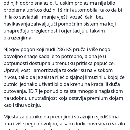
od njih dobro snalazio. U uskim prolazima nije bilo
problema uprkos dužini i širini automobila, tako da bi
ih lako savladali i manje vješti vozači čak i bez
navikavanja zahvaljujući pomoćnim sistemima koji
unapređuju preglednost i orjentaciju u takvim
okruženjima.
Njegov pogon koji nudi 286 KS pruža i više nego
dovoljno snage kada je to potrebno, a ona je u
potpunosti dostupna u trenutku pritiska papučice.
Upravljivost i amortizacija također su na visokom
nivou, tako da je zaista riječ o sjajnoj limuzini u kojoj će
putnici jednako uživati bilo da krenu na kraća ili duža
putovanja. ID.7 je ponudio zaista mnogo s naglaskom
na udobnu unutrašnjost koja ostavlja premium dojam,
kao i tihu vožnju.
Mjesta za putnike na prednjim i stražnjim sjedištima
ima i više nego dovoljno, a sam dodir površina u vozilu