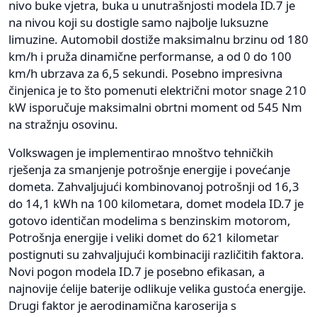
nivo buke vjetra, buka u unutrašnjosti modela ID.7 je
na nivou koji su dostigle samo najbolje luksuzne
limuzine. Automobil dostiže maksimalnu brzinu od 180
km/h i pruža dinamične performanse, a od 0 do 100
km/h ubrzava za 6,5 sekundi. Posebno impresivna
činjenica je to što pomenuti električni motor snage 210
kW isporučuje maksimalni obrtni moment od 545 Nm
na stražnju osovinu.
Volkswagen je implementirao mnoštvo tehničkih
rješenja za smanjenje potrošnje energije i povećanje
dometa. Zahvaljujući kombinovanoj potrošnji od 16,3
do 14,1 kWh na 100 kilometara, domet modela ID.7 je
gotovo identičan modelima s benzinskim motorom,
Potrošnja energije i veliki domet do 621 kilometar
postignuti su zahvaljujući kombinaciji različitih faktora.
Novi pogon modela ID.7 je posebno efikasan, a
najnovije ćelije baterije odlikuje velika gustoća energije.
Drugi faktor je aerodinamična karoserija s