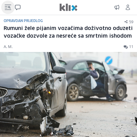
59
OPRAVDAN PRIJEDLOG
Rumuni žele pijanim vozačima doživotno oduzeti
vozačke dozvole za nesreće sa smrtnim ishodom
A. M.
11