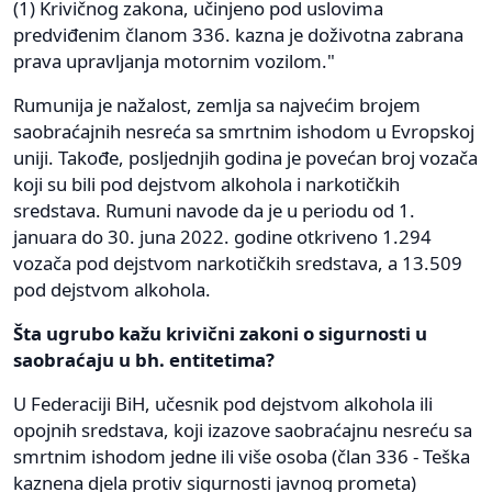
(1) Krivičnog zakona, učinjeno pod uslovima
predviđenim članom 336. kazna je doživotna zabrana
prava upravljanja motornim vozilom."
Rumunija je nažalost, zemlja sa najvećim brojem
saobraćajnih nesreća sa smrtnim ishodom u Evropskoj
uniji. Takođe, posljednjih godina je povećan broj vozača
koji su bili pod dejstvom alkohola i narkotičkih
sredstava. Rumuni navode da je u periodu od 1.
januara do 30. juna 2022. godine otkriveno 1.294
vozača pod dejstvom narkotičkih sredstava, a 13.509
pod dejstvom alkohola.
Šta ugrubo kažu krivični zakoni o sigurnosti u
saobraćaju u bh. entitetima?
U Federaciji BiH, učesnik pod dejstvom alkohola ili
opojnih sredstava, koji izazove saobraćajnu nesreću sa
smrtnim ishodom jedne ili više osoba (član 336 - Teška
kaznena djela protiv sigurnosti javnog prometa)