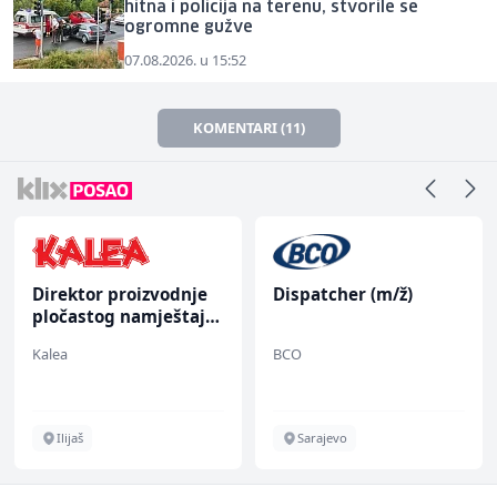
hitna i policija na terenu, stvorile se
ogromne gužve
07.08.2026. u 15:52
KOMENTARI (11)
Direktor proizvodnje
Dispatcher (m/ž)
pločastog namještaja
(m/ž)
Kalea
BCO
Ilijaš
Sarajevo