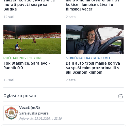
zauzeti koridor, NATO-a će
malo kino na otvorenom: Uz
morati povući snage sa
kokice i lampice uživali u
Baltika
filmskoj večeri
12 sati
2 sata
POČETAK NOVE SEZONE
STRUČNJACI RAZBIJAJU MIT
Tok utakmice: Sarajevo -
Da li auto troši manje goriva
Radnik 0:0
sa spuštenim prozorima ili s
uključenom klimom
13 sati
2 sata
Oglasi za posao
Vozač (m/ž)
Sarajevska pivara
Prijava do: 23.08.2026. u 23:59