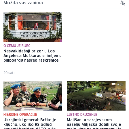
Možda vas zanima
O ČEMU JE RIJEČ
Nesvakidašnji prizor u Los
Susret na Baščaršiji: Japanski
Angelesu: Muškarac snimljen u
TikToker oduševljen nakon
billboardu nasred raskrsnice
što je upoznao proslavljenog
nogometaša Tarika Hodžića
20 sati
1 sat
HIBRIDNE OPERACIJE
LJETNO DRUŽENJE
Ukrajinski general: Brčko je
Mališani u sarajevskom
ključno, ukoliko RS odluči
naselju Miljacka dobili svoje