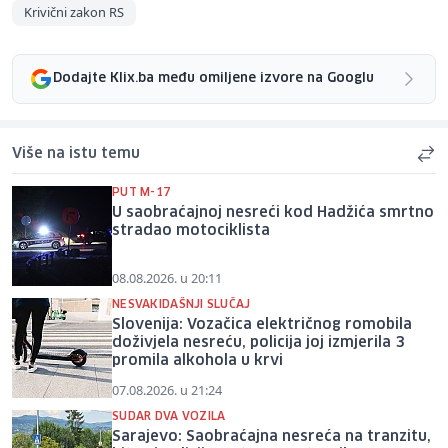
Krivični zakon RS
Dodajte Klix.ba među omiljene izvore na Googlu
Više na istu temu
PUT M-17
U saobraćajnoj nesreći kod Hadžića smrtno
stradao motociklista
08.08.2026. u 20:11
NESVAKIDAŠNJI SLUČAJ
Slovenija: Vozačica električnog romobila
doživjela nesreću, policija joj izmjerila 3
promila alkohola u krvi
07.08.2026. u 21:24
SUDAR DVA VOZILA
Sarajevo: Saobraćajna nesreća na tranzitu,