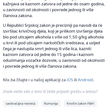
kažnjava se kaznom zatvora od jedne do osam godina,
u zavisnosti od okolnosti i povrede jednog ili više
članova zakona.
U Republici Srpskoj zakon je precizniji pa navodi da će
izvršilac krivičnog djela, koji je prilikom izvršenja djela
bio pod uticajem alkohola s više od 1,50 g/kg alkohola
u krvi ili pod uticajem narkotičkih sredstava, a usljed
čega je nastupila smrt jednog ili više lica, kazniti
kaznom zatvora od jedne do 15 godina i kaznom
oduzimanja vozačke dozvole, u zavisnosti od okolnosti
i povrede jednog ili više članova zakona.
Klix.ba čitajte i u našoj aplikaciji za
iOS
ili
Android
.
Znate nešto više o temi ili želite prijaviti grešku u tekstu?
saobraćajna nesreća
Rumunija
Krivični zakon FBiH