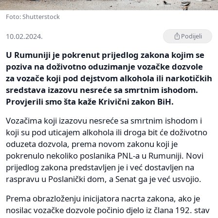
Foto: Shutterstock
10.02.2024.
Podijeli
U Rumuniji je pokrenut prijedlog zakona kojim se
poziva na doživotno oduzimanje vozačke dozvole
za vozače koji pod dejstvom alkohola ili narkotičkih
sredstava izazovu nesreće sa smrtnim ishodom.
Provjerili smo šta kaže Krivični zakon BiH.
Vozačima koji izazovu nesreće sa smrtnim ishodom i
koji su pod uticajem alkohola ili droga bit će doživotno
oduzeta dozvola, prema novom zakonu koji je
pokrenulo nekoliko poslanika PNL-a u Rumuniji. Novi
prijedlog zakona predstavljen je i već dostavljen na
raspravu u Poslanički dom, a Senat ga je već usvojio.
Prema obrazloženju inicijatora nacrta zakona, ako je
nosilac vozačke dozvole počinio djelo iz člana 192. stav