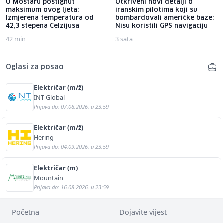
U Mostaru postignut
Otkriveni novi detalji o
maksimum ovog ljeta:
iranskim pilotima koji su
Izmjerena temperatura od
bombardovali američke baze:
42,3 stepena Celzijusa
Nisu koristili GPS navigaciju
42 min
3 sata
Oglasi za posao
Električar (m/ž)
INT Global
Prijava do: 07.08.2026. u 23:59
Električar (m/ž)
Hering
Prijava do: 04.09.2026. u 23:59
Električar (m)
Mountain
Prijava do: 16.08.2026. u 23:59
Početna
Dojavite vijest