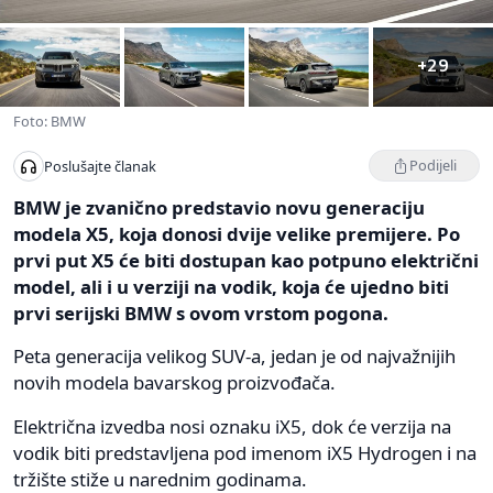
+29
Foto: BMW
Podijeli
Poslušajte članak
BMW je zvanično predstavio novu generaciju
modela X5, koja donosi dvije velike premijere. Po
prvi put X5 će biti dostupan kao potpuno električni
model, ali i u verziji na vodik, koja će ujedno biti
prvi serijski BMW s ovom vrstom pogona.
Peta generacija velikog SUV-a, jedan je od najvažnijih
novih modela bavarskog proizvođača.
Električna izvedba nosi oznaku iX5, dok će verzija na
vodik biti predstavljena pod imenom iX5 Hydrogen i na
tržište stiže u narednim godinama.