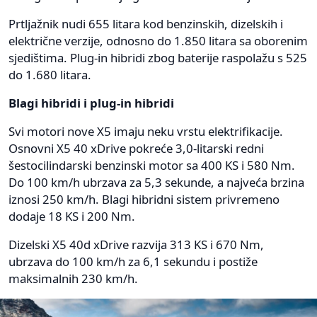
Prtljažnik nudi 655 litara kod benzinskih, dizelskih i
električne verzije, odnosno do 1.850 litara sa oborenim
sjedištima. Plug-in hibridi zbog baterije raspolažu s 525
do 1.680 litara.
Blagi hibridi i plug-in hibridi
Svi motori nove X5 imaju neku vrstu elektrifikacije.
Osnovni X5 40 xDrive pokreće 3,0-litarski redni
šestocilindarski benzinski motor sa 400 KS i 580 Nm.
Do 100 km/h ubrzava za 5,3 sekunde, a najveća brzina
iznosi 250 km/h. Blagi hibridni sistem privremeno
dodaje 18 KS i 200 Nm.
Dizelski X5 40d xDrive razvija 313 KS i 670 Nm,
ubrzava do 100 km/h za 6,1 sekundu i postiže
maksimalnih 230 km/h.