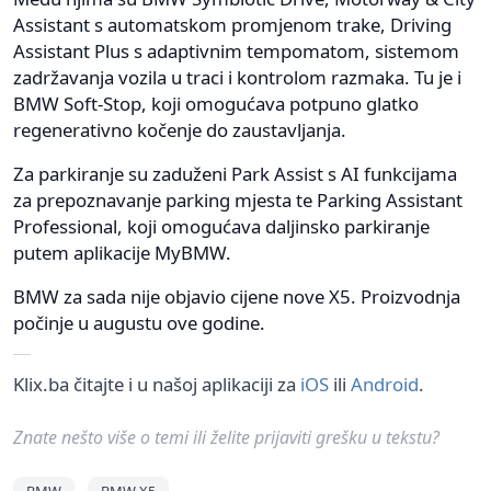
Assistant s automatskom promjenom trake, Driving
Assistant Plus s adaptivnim tempomatom, sistemom
zadržavanja vozila u traci i kontrolom razmaka. Tu je i
BMW Soft-Stop, koji omogućava potpuno glatko
regenerativno kočenje do zaustavljanja.
Za parkiranje su zaduženi Park Assist s AI funkcijama
za prepoznavanje parking mjesta te Parking Assistant
Professional, koji omogućava daljinsko parkiranje
putem aplikacije MyBMW.
BMW za sada nije objavio cijene nove X5. Proizvodnja
počinje u augustu ove godine.
Klix.ba čitajte i u našoj aplikaciji za
iOS
ili
Android
.
Znate nešto više o temi ili želite prijaviti grešku u tekstu?
BMW
BMW X5