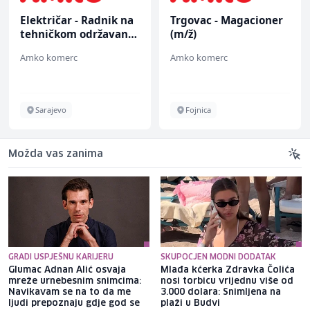
Električar - Radnik na
Trgovac - Magacioner
tehničkom održavanju
(m/ž)
(m/ž)
Amko komerc
Amko komerc
Sarajevo
Fojnica
Možda vas zanima
GRADI USPJEŠNU KARIJERU
SKUPOCJEN MODNI DODATAK
Glumac Adnan Alić osvaja
Mlađa kćerka Zdravka Čolića
mreže urnebesnim snimcima:
nosi torbicu vrijednu više od
Navikavam se na to da me
3.000 dolara: Snimljena na
ljudi prepoznaju gdje god se
plaži u Budvi