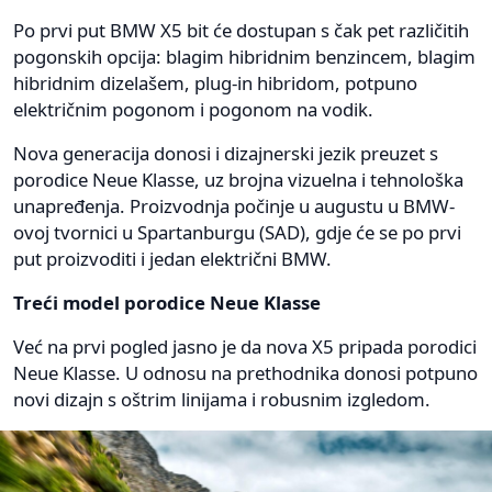
Po prvi put BMW X5 bit će dostupan s čak pet različitih
pogonskih opcija: blagim hibridnim benzincem, blagim
hibridnim dizelašem, plug-in hibridom, potpuno
električnim pogonom i pogonom na vodik.
Nova generacija donosi i dizajnerski jezik preuzet s
porodice Neue Klasse, uz brojna vizuelna i tehnološka
unapređenja. Proizvodnja počinje u augustu u BMW-
ovoj tvornici u Spartanburgu (SAD), gdje će se po prvi
put proizvoditi i jedan električni BMW.
Treći model porodice Neue Klasse
Već na prvi pogled jasno je da nova X5 pripada porodici
Neue Klasse. U odnosu na prethodnika donosi potpuno
novi dizajn s oštrim linijama i robusnim izgledom.