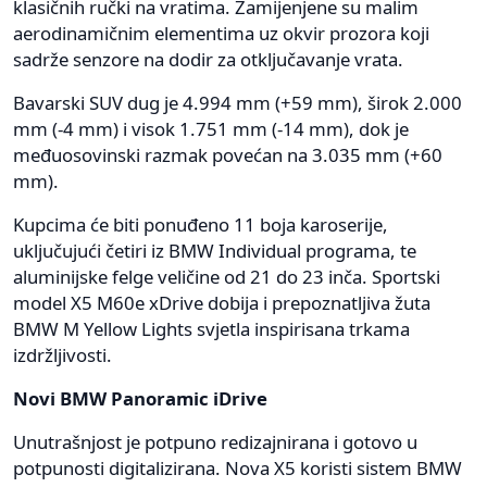
klasičnih ručki na vratima. Zamijenjene su malim
aerodinamičnim elementima uz okvir prozora koji
sadrže senzore na dodir za otključavanje vrata.
Bavarski SUV dug je 4.994 mm (+59 mm), širok 2.000
mm (-4 mm) i visok 1.751 mm (-14 mm), dok je
međuosovinski razmak povećan na 3.035 mm (+60
mm).
Kupcima će biti ponuđeno 11 boja karoserije,
uključujući četiri iz BMW Individual programa, te
aluminijske felge veličine od 21 do 23 inča. Sportski
model X5 M60e xDrive dobija i prepoznatljiva žuta
BMW M Yellow Lights svjetla inspirisana trkama
izdržljivosti.
Novi BMW Panoramic iDrive
Unutrašnjost je potpuno redizajnirana i gotovo u
potpunosti digitalizirana. Nova X5 koristi sistem BMW