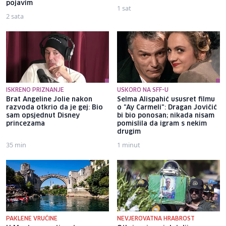
pojavim
1 sat
2 sata
ISKRENO PRIZNANJE
USKORO NA SFF-U
Brat Angeline Jolie nakon
Selma Alispahić ususret filmu
razvoda otkrio da je gej: Bio
o "Ay Carmeli": Dragan Jovičić
sam opsjednut Disney
bi bio ponosan; nikada nisam
princezama
pomislila da igram s nekim
drugim
35 min
1 minut
PAKLENE VRUĆINE
NEVJEROVATNA HRABROST