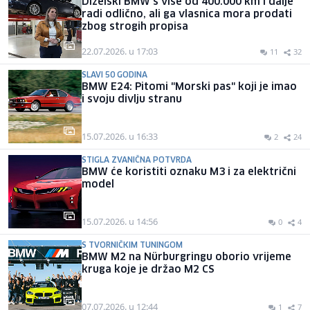
Dizelski BMW s više od 400.000 km i dalje
radi odlično, ali ga vlasnica mora prodati
zbog strogih propisa
22.07.2026. u 17:03
11
32
SLAVI 50 GODINA
BMW E24: Pitomi "Morski pas" koji je imao
i svoju divlju stranu
15.07.2026. u 16:33
2
24
STIGLA ZVANIČNA POTVRDA
BMW će koristiti oznaku M3 i za električni
model
15.07.2026. u 14:56
0
4
S TVORNIČKIM TUNINGOM
BMW M2 na Nürburgringu oborio vrijeme
kruga koje je držao M2 CS
07.07.2026. u 12:44
1
7