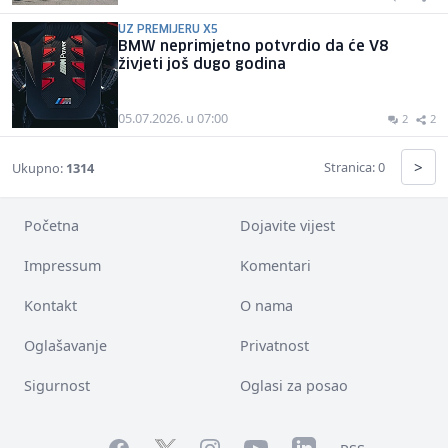
UZ PREMIJERU X5
BMW neprimjetno potvrdio da će V8
živjeti još dugo godina
05.07.2026. u 07:00
2
2
>
Stranica: 0
Ukupno:
1314
Početna
Dojavite vijest
Impressum
Komentari
Kontakt
O nama
Oglašavanje
Privatnost
Sigurnost
Oglasi za posao
Facebook
YouTube
LinkedIn