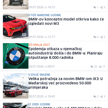
29.07.2026. u 16:15
1
0
STIŽE NAREDNE GODINE
BMW-ov konceptni model otkriva kako će
izgledati novi M3
29.07.2026. u 12:17
6
5
DO KRAJA 2027.
Epidemija otkaza u njemačkoj
autoindustriji došla i do BMW-a: Planiraju
otpuštanje 8.000 radnika
29.07.2026. u 09:51
33
17
U DVIJE SMJENE
Velika potražnja za novim BMW-om iX3: U
Mađarskoj već proizvedeno 50.000
primjeraka
28.07.2026. u 16:45
2
3
IZ 2009. GODINE