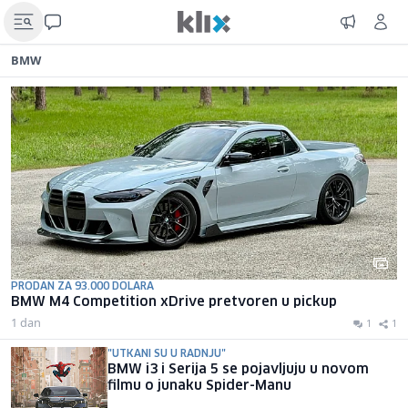
BMW
PRODAN ZA 93.000 DOLARA
BMW M4 Competition xDrive pretvoren u pickup
1 dan
1
1
"UTKANI SU U RADNJU"
BMW i3 i Serija 5 se pojavljuju u novom
filmu o junaku Spider-Manu