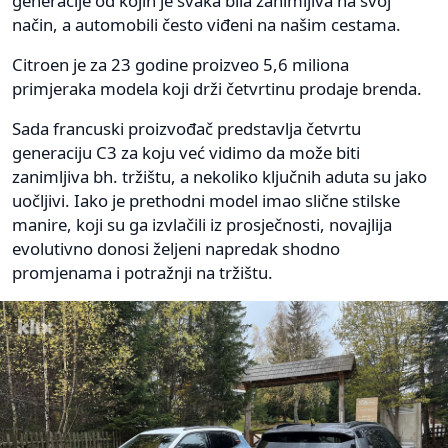
generacije od kojih je svaka bila zanimljiva na svoj
način, a automobili često viđeni na našim cestama.
Citroen je za 23 godine proizveo 5,6 miliona
primjeraka modela koji drži četvrtinu prodaje brenda.
Sada francuski proizvođač predstavlja četvrtu
generaciju C3 za koju već vidimo da može biti
zanimljiva bh. tržištu, a nekoliko ključnih aduta su jako
uočljivi. Iako je prethodni model imao slične stilske
manire, koji su ga izvlačili iz prosječnosti, novajlija
evolutivno donosi željeni napredak shodno
promjenama i potražnji na tržištu.