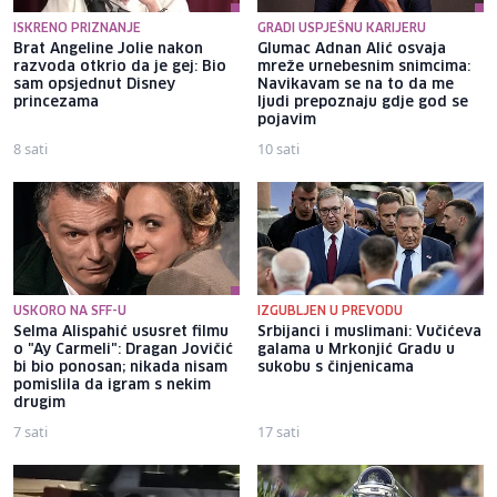
ISKRENO PRIZNANJE
GRADI USPJEŠNU KARIJERU
Brat Angeline Jolie nakon
Glumac Adnan Alić osvaja
razvoda otkrio da je gej: Bio
mreže urnebesnim snimcima:
sam opsjednut Disney
Navikavam se na to da me
princezama
ljudi prepoznaju gdje god se
pojavim
8 sati
10 sati
USKORO NA SFF-U
IZGUBLJEN U PREVODU
Selma Alispahić ususret filmu
Srbijanci i muslimani: Vučićeva
o "Ay Carmeli": Dragan Jovičić
galama u Mrkonjić Gradu u
bi bio ponosan; nikada nisam
sukobu s činjenicama
pomislila da igram s nekim
drugim
7 sati
17 sati