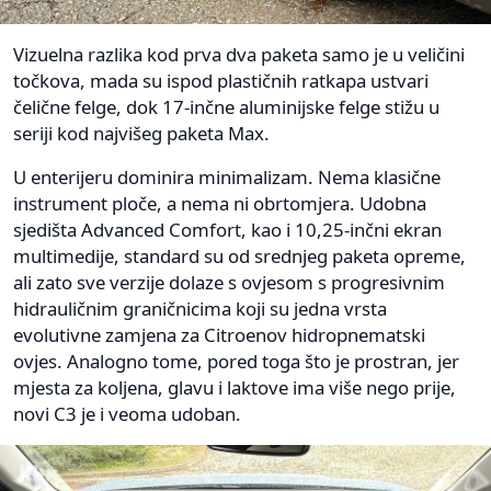
Vizuelna razlika kod prva dva paketa samo je u veličini
točkova, mada su ispod plastičnih ratkapa ustvari
čelične felge, dok 17-inčne aluminijske felge stižu u
seriji kod najvišeg paketa Max.
U enterijeru dominira minimalizam. Nema klasične
instrument ploče, a nema ni obrtomjera. Udobna
sjedišta Advanced Comfort, kao i 10,25-inčni ekran
multimedije, standard su od srednjeg paketa opreme,
ali zato sve verzije dolaze s ovjesom s progresivnim
hidrauličnim graničnicima koji su jedna vrsta
evolutivne zamjena za Citroenov hidropnematski
ovjes. Analogno tome, pored toga što je prostran, jer
mjesta za koljena, glavu i laktove ima više nego prije,
novi C3 je i veoma udoban.