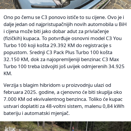
Ono po čemu se C3 ponovo ističe to su cijene. Ovo je i
dalje jedan od najpristupačnijih novih automobila u BiH
i cijena može biti jako dobar adut za privlačenje
(fizičkih) kupaca. To potvrđuje osnovni model C3 You
Turbo 100 koji košta 29.392 KM do registracije s
popustom. Srednji C3 Pack Plus Turbo 100 košta
32.150 KM, dok za najopremljeniji benzinac C3 Max
Turbo 100 treba izdvojiti još uvijek odmjerenih 34.925
KM.
Verzija s blagim hibridom u proizvodnju ulazi od
februara 2025. godine, a cjenovno će biti skuplja oko
7.000 KM od ekvivalentnog benzinca. Toliko će kupac
ustvari doplatiti za 48-voltni sistem, malenu 0,84 kWh
bateriju i automatski mjenjač.