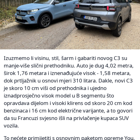
Izuzmemo li visinu, stil, šarm i gabariti novog C3 su
manje-više slični prethodniku. Auto je dug 4,02 metra,
širok 1,76 metara i iznenađujuće visok - 1,58 metara,
dok prtljažnik u osnovi mjeri 310 litara. Dakle, novi C3
je skoro 10 cm viši od prethodnika i ujedno
iznadprosječno visok model u B segmentu što
opravdava dijelom i visoki klirens od skoro 20 cm kod
benzinaca i 16 cm kod električne varijante, a to govori
da su Francuzi svjesno išli na privlačenje kupaca SUV
vozila.
To nećete primijetiti s osnovnim paketom opreme You,