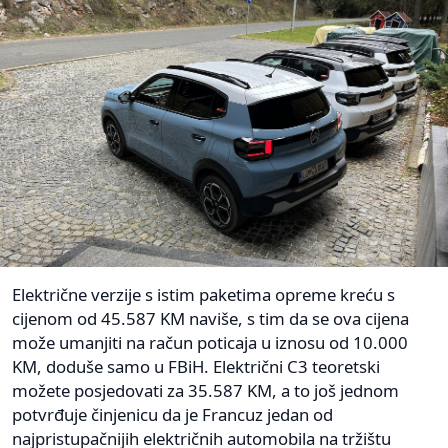
Električne verzije s istim paketima opreme kreću s
cijenom od 45.587 KM naviše, s tim da se ova cijena
može umanjiti na račun poticaja u iznosu od 10.000
KM, doduše samo u FBiH. Električni C3 teoretski
možete posjedovati za 35.587 KM, a to još jednom
potvrđuje činjenicu da je Francuz jedan od
najpristupačnijih električnih automobila na tržištu