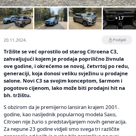
+17
20.11.2024.
Podijeli
Tržište se već oprostilo od starog Citroena C3,
zahvaljujući kojem je prodaja poprilično živnula
ove godine, i okrećemo se novoj, četvrtoj po redu,
generaciji, koja donosi veliku svježinu u prodajne
salone. Novi C3 sa svojim konceptom, šarmom i
pogotovo cijenom, lako može biti prodajni hit na
bh. tržištu.
S obzirom da je premijerno lansiran krajem 2001.
godine, kao nasljednik popularnog modela Saxo,
Citroen nije žurio s predstavljanjem novih generacija.
Za nepune 23 godine vidjeli smo svega tri različite