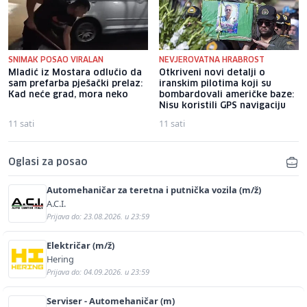
SNIMAK POSAO VIRALAN
NEVJEROVATNA HRABROST
Mladić iz Mostara odlučio da
Otkriveni novi detalji o
sam prefarba pješački prelaz:
iranskim pilotima koji su
Kad neće grad, mora neko
bombardovali američke baze:
Nisu koristili GPS navigaciju
11 sati
11 sati
Oglasi za posao
Automehaničar za teretna i putnička vozila (m/ž)
A.C.I.
Prijava do: 23.08.2026. u 23:59
Električar (m/ž)
Hering
Prijava do: 04.09.2026. u 23:59
Serviser - Automehaničar (m)