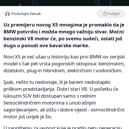
Podijeli
Poslušajte članak
Uz premijeru novog X5 mnogima je promaklo da je
BMW potvrdio i možda mnogo važniju stvar. Moćni
benzinski V8 motor će, po svemu sudeći, ostati još
dugo u ponudi ove bavarske marke.
Novi X5 je već ušao u historiju kao prvi BMW-ov serijski
model s čak pet vrsta pogonskih sklopova: benzinskim,
dizelskim, plug-in hibridnim, električnim i vodoničkim.
Ipak, nešto tu nedostaje, ili je barem nedostajalo
prilikom predstavljanja. Dobri stari V8. U početku će
luksuzni SUV biti dostupan samo s rednim
šestocilindričnim motorima s unutrašnjim
sagorijevanjem, ali stižu i dobre vijesti - osmocilindrični
motor još uvijek je živ.
U saopštenju za javnost koje je pratilo petu generaciju