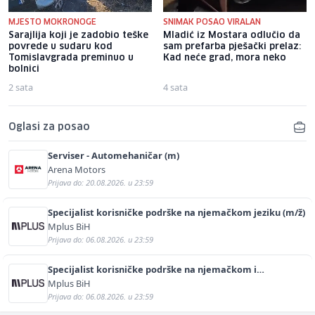
MJESTO MOKRONOGE
SNIMAK POSAO VIRALAN
Sarajlija koji je zadobio teške
Mladić iz Mostara odlučio da
povrede u sudaru kod
sam prefarba pješački prelaz:
Tomislavgrada preminuo u
Kad neće grad, mora neko
bolnici
2 sata
4 sata
Oglasi za posao
Serviser - Automehaničar (m)
Arena Motors
Prijava do: 20.08.2026. u 23:59
Specijalist korisničke podrške na njemačkom jeziku (m/ž)
Mplus BiH
Prijava do: 06.08.2026. u 23:59
Specijalist korisničke podrške na njemačkom i
engleskom jeziku (m/ž)
Mplus BiH
Prijava do: 06.08.2026. u 23:59