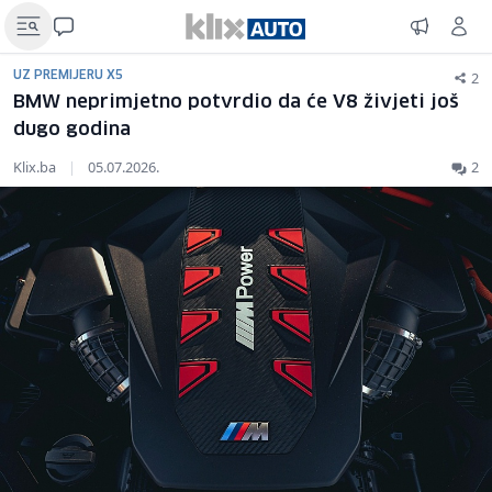
2
UZ PREMIJERU X5
BMW neprimjetno potvrdio da će V8 živjeti još
dugo godina
Klix.ba
|
05.07.2026.
2