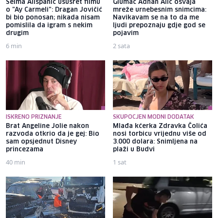
Selma Alispahić ususret filmu
Glumac Adnan Alić osvaja
o "Ay Carmeli": Dragan Jovičić
mreže urnebesnim snimcima:
bi bio ponosan; nikada nisam
Navikavam se na to da me
pomislila da igram s nekim
ljudi prepoznaju gdje god se
drugim
pojavim
6 min
2 sata
ISKRENO PRIZNANJE
SKUPOCJEN MODNI DODATAK
Brat Angeline Jolie nakon
Mlađa kćerka Zdravka Čolića
razvoda otkrio da je gej: Bio
nosi torbicu vrijednu više od
sam opsjednut Disney
3.000 dolara: Snimljena na
princezama
plaži u Budvi
40 min
1 sat