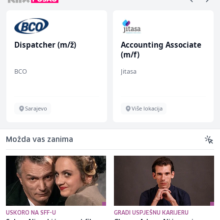
Dispatcher (m/ž)
Accounting Associate
(m/f)
BCO
Jitasa
Sarajevo
Više lokacija
Možda vas zanima
USKORO NA SFF-U
GRADI USPJEŠNU KARIJERU