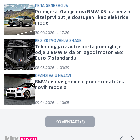
PETA GENERACIJA
Premijera: Ovo je novi BMW X5, uz benzin i
dizel prvi put je dostupan i kao električni
model
30.06.2026. u 17:26
BEZ ŽRTVOVANJA SNAGE
Tehnologija iz autosporta pomogla je
odjelu BMW M da prilagodi motor S58
Euro-7 standardu
08.05.2026. u 09:39
OFANZIVA U NAJAVI
BMW će ove godine u ponudi imati šest
novih modela
09.04.2026. u 10:05
KOMENTARI (2)