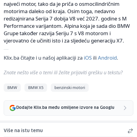
najveći motor, tako da je priča o osmocilindričnim
motorima daleko od kraja. Osim toga, nedavno
redizajnirana Serija 7 dobija V8 već 2027. godine s M
Performance varijantom. Alpina koja je sada dio BMW
Grupe također razvija Seriju 7 s V8 motorom i
vjerovatno će učiniti isto i za sljedeću generaciju X7.
Klix.ba čitajte i u našoj aplikaciji za
iOS
ili
Android
.
Znate nešto više o temi ili želite prijaviti grešku u tekstu?
BMW
BMW X5
benzinski motori
Dodajte Klix.ba među omiljene izvore na Googlu
Više na istu temu