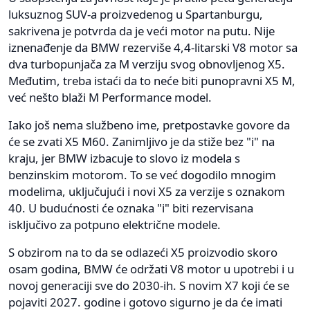
luksuznog SUV-a proizvedenog u Spartanburgu,
sakrivena je potvrda da je veći motor na putu. Nije
iznenađenje da BMW rezerviše 4,4-litarski V8 motor sa
dva turbopunjača za M verziju svog obnovljenog X5.
Međutim, treba istaći da to neće biti punopravni X5 M,
već nešto blaži M Performance model.
Iako još nema službeno ime, pretpostavke govore da
će se zvati X5 M60. Zanimljivo je da stiže bez "i" na
kraju, jer BMW izbacuje to slovo iz modela s
benzinskim motorom. To se već dogodilo mnogim
modelima, uključujući i novi X5 za verzije s oznakom
40. U budućnosti će oznaka "i" biti rezervisana
isključivo za potpuno električne modele.
S obzirom na to da se odlazeći X5 proizvodio skoro
osam godina, BMW će održati V8 motor u upotrebi i u
novoj generaciji sve do 2030-ih. S novim X7 koji će se
pojaviti 2027. godine i gotovo sigurno je da će imati