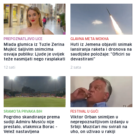
PREPOZNATLJIVO LICE
GLAVNA META MOKHA
Mlada glumica iz Tuzle Zerina
Huti iz Jemena objavili snimak
Mujkić šaljivim snimcima
lansiranja raketa i dronova na
osvaja publiku: Ljude je uvijek
saudijske položaje: "Oficiri su
teže nasmijati nego rasplakati
devastirani"
12 sati
2 sata
SRAMOTA PRVAKA BIH
FESTIVAL U GUČI
Pogrdno skandiranje prema
Viktor Orban snimljen u
sudiji Admiru Musiću nije
neprepoznatljivom izdanju u
prestalo, utakmica Borac -
Srbiji: Muzičari mu svirali na
Velež nastavljena
uho, on uživao u rakiji