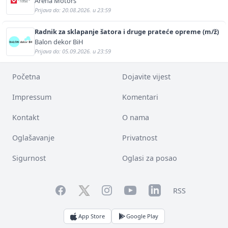
Arena Motors
Prijava do: 20.08.2026. u 23:59
Radnik za sklapanje šatora i druge prateće opreme (m/ž)
Balon dekor BiH
Prijava do: 05.09.2026. u 23:59
Početna
Dojavite vijest
Impressum
Komentari
Kontakt
O nama
Oglašavanje
Privatnost
Sigurnost
Oglasi za posao
Facebook
YouTube
LinkedIn
Twitter
Instagram
RSS
App Store
Google Play