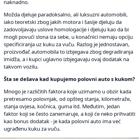
naknadno.
Možda djeluje paradoksalno, ali luksuzni automobili,
iako teoretski zbog jakih motora i šasije djeluju da
zadovoljavaju uslove homologacije i djeluju kao da bi
mogli povući slona iza sebe, u konačnici nemaju opciju
specificiranja uz kuku za vuču. Razlog je jednostavan,
proizvođač automobila to izbjegava zbog degradiranja
imidža, a i kupci uglavno izbjegavaju ovaj dodatak na
takvom vozilu.
Šta se dešava kad kupujemo polovni auto s kukom?
Mnogo je različitih faktora koje uzimamo u obzir kada
pretresamo polovnjak, od opšteg stanja, kilometraže,
stanja ovjesa, kočnica, guma itd. Međutim, jedan
faktor koji se često zanemaruje, a koji će neko prihvatiti
kao bonus dodatak - je kada polovni auto ima već
ugrađenu kuku za vuču.