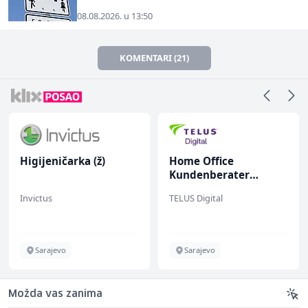
08.08.2026. u 13:50
KOMENTARI (21)
Higijeničarka (ž)
Home Office
Kundenberater
(m/w/d) für ein
Invictus
TELUS Digital
renommiertes
Schuhunternehmen
Sarajevo
Sarajevo
Možda vas zanima