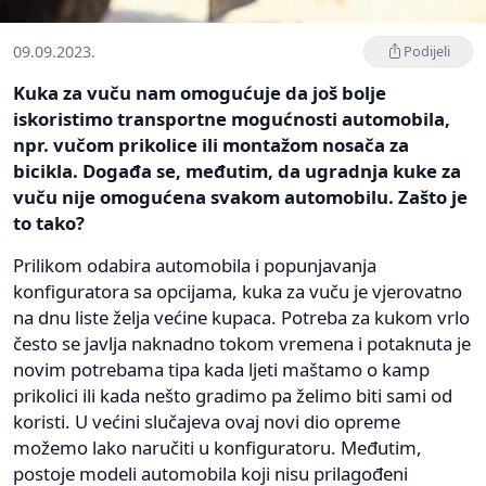
09.09.2023.
Podijeli
Kuka za vuču nam omogućuje da još bolje
iskoristimo transportne mogućnosti automobila,
npr. vučom prikolice ili montažom nosača za
bicikla. Događa se, međutim, da ugradnja kuke za
vuču nije omogućena svakom automobilu. Zašto je
to tako?
Prilikom odabira automobila i popunjavanja
konfiguratora sa opcijama, kuka za vuču je vjerovatno
na dnu liste želja većine kupaca. Potreba za kukom vrlo
često se javlja naknadno tokom vremena i potaknuta je
novim potrebama tipa kada ljeti maštamo o kamp
prikolici ili kada nešto gradimo pa želimo biti sami od
koristi. U većini slučajeva ovaj novi dio opreme
možemo lako naručiti u konfiguratoru. Međutim,
postoje modeli automobila koji nisu prilagođeni