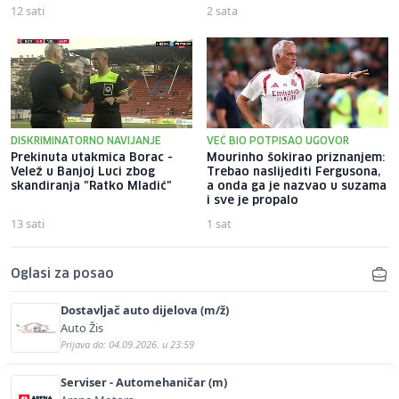
12 sati
2 sata
DISKRIMINATORNO NAVIJANJE
VEĆ BIO POTPISAO UGOVOR
Prekinuta utakmica Borac -
Mourinho šokirao priznanjem:
Velež u Banjoj Luci zbog
Trebao naslijediti Fergusona,
skandiranja "Ratko Mladić"
a onda ga je nazvao u suzama
i sve je propalo
13 sati
1 sat
Oglasi za posao
Dostavljač auto dijelova (m/ž)
Auto Žis
Prijava do: 04.09.2026. u 23:59
Serviser - Automehaničar (m)