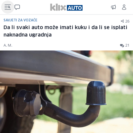
26
SAVJETI ZA VOZAČE
Da li svaki auto može imati kuku i da li se isplati
naknadna ugradnja
A. M.
21