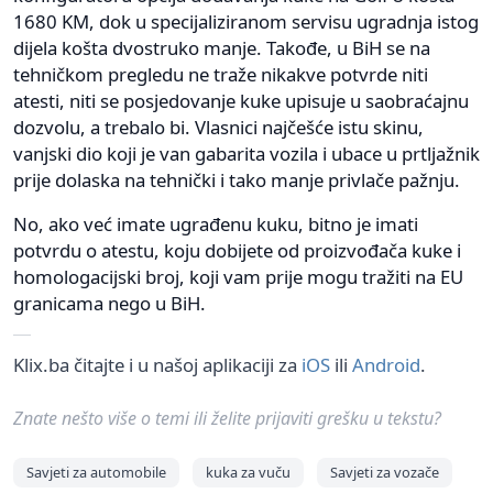
1680 KM, dok u specijaliziranom servisu ugradnja istog
dijela košta dvostruko manje. Takođe, u BiH se na
tehničkom pregledu ne traže nikakve potvrde niti
atesti, niti se posjedovanje kuke upisuje u saobraćajnu
dozvolu, a trebalo bi. Vlasnici najčešće istu skinu,
vanjski dio koji je van gabarita vozila i ubace u prtljažnik
prije dolaska na tehnički i tako manje privlače pažnju.
No, ako već imate ugrađenu kuku, bitno je imati
potvrdu o atestu, koju dobijete od proizvođača kuke i
homologacijski broj, koji vam prije mogu tražiti na EU
granicama nego u BiH.
Klix.ba čitajte i u našoj aplikaciji za
iOS
ili
Android
.
Znate nešto više o temi ili želite prijaviti grešku u tekstu?
Savjeti za automobile
kuka za vuču
Savjeti za vozače