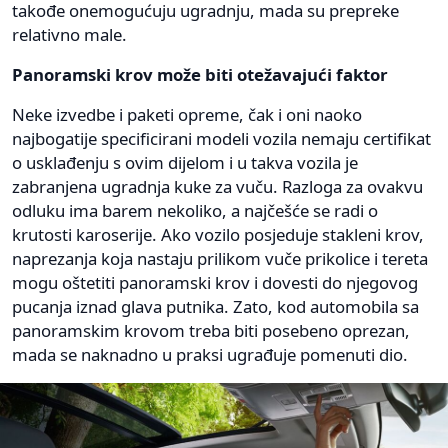
takođe onemogućuju ugradnju, mada su prepreke
relativno male.
Panoramski krov može biti otežavajući faktor
Neke izvedbe i paketi opreme, čak i oni naoko
najbogatije specificirani modeli vozila nemaju certifikat
o usklađenju s ovim dijelom i u takva vozila je
zabranjena ugradnja kuke za vuču. Razloga za ovakvu
odluku ima barem nekoliko, a najčešće se radi o
krutosti karoserije. Ako vozilo posjeduje stakleni krov,
naprezanja koja nastaju prilikom vuče prikolice i tereta
mogu oštetiti panoramski krov i dovesti do njegovog
pucanja iznad glava putnika. Zato, kod automobila sa
panoramskim krovom treba biti posebeno oprezan,
mada se naknadno u praksi ugrađuje pomenuti dio.