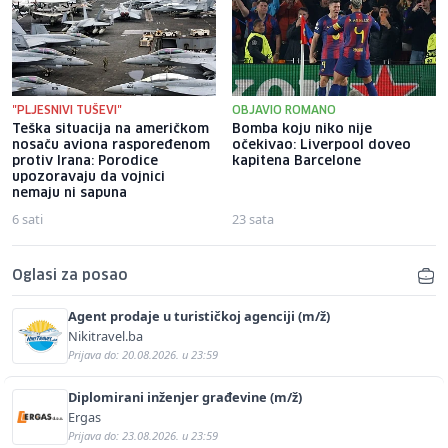
"PLJESNIVI TUŠEVI"
OBJAVIO ROMANO
Teška situacija na američkom
Bomba koju niko nije
nosaču aviona raspoređenom
očekivao: Liverpool doveo
protiv Irana: Porodice
kapitena Barcelone
upozoravaju da vojnici
nemaju ni sapuna
6 sati
23 sata
Oglasi za posao
Agent prodaje u turističkoj agenciji (m/ž)
Nikitravel.ba
Prijava do: 20.08.2026. u 23:59
Diplomirani inženjer građevine (m/ž)
Ergas
Prijava do: 23.08.2026. u 23:59