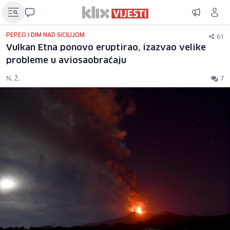
61
PEPEO I DIM NAD SICILIJOM
Vulkan Etna ponovo eruptirao, izazvao velike
probleme u aviosaobraćaju
N. Ž.
7