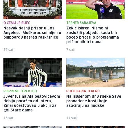
O ČEMU JE RIJEČ
TRENER SARAJEVA
Nesvakidašnji prizor u Los
Zekić iskren: Nismo ni
Angelesu: Muškarac snimljen u
zaslužili pobjedu, kada bih
billboardu nasred raskrsnice
počeo pričati o problemima
pričao bih tri dana
17 sati
7 sati
PRIPREME U PERTHU
POLICIJA NA TERENU
Juventus na Alajbegovićevom
Na isušenom dnu rijeke Save
debiju poražen od Intera,
pronađene kosti koje
Zmaj učestvovao u akciji za
asociraju na ljudske
gol Stare dame
15 sati
11 sati