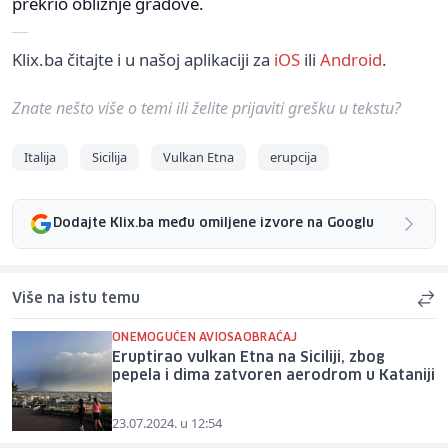
prekrio obližnje gradove.
Klix.ba čitajte i u našoj aplikaciji za
iOS
ili
Android
.
Znate nešto više o temi ili želite prijaviti grešku u tekstu?
Italija
Sicilija
Vulkan Etna
erupcija
Dodajte Klix.ba među omiljene izvore na Googlu
Više na istu temu
ONEMOGUĆEN AVIOSAOBRAĆAJ
Eruptirao vulkan Etna na Siciliji, zbog
pepela i dima zatvoren aerodrom u Kataniji
23.07.2024. u 12:54