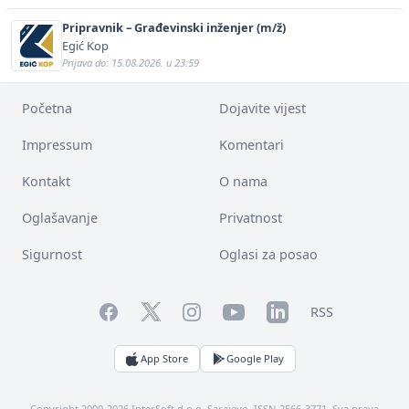
Pripravnik – Građevinski inženjer (m/ž)
Egić Kop
Prijava do: 15.08.2026. u 23:59
Početna
Dojavite vijest
Impressum
Komentari
Kontakt
O nama
Oglašavanje
Privatnost
Sigurnost
Oglasi za posao
Facebook
YouTube
LinkedIn
Twitter
Instagram
RSS
App Store
Google Play
Copyright 2000-2026 InterSoft d.o.o. Sarajevo. ISSN 2566-3771. Sva prava