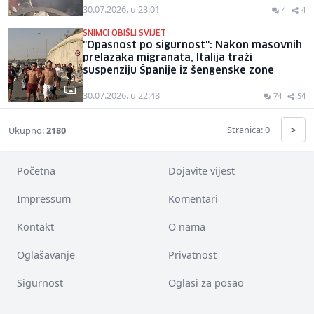
30.07.2026. u 23:01
4
4
SNIMCI OBIŠLI SVIJET
"Opasnost po sigurnost": Nakon masovnih
prelazaka migranata, Italija traži
suspenziju Španije iz šengenske zone
30.07.2026. u 22:48
74
54
>
Stranica: 0
Ukupno:
2180
Početna
Dojavite vijest
Impressum
Komentari
Kontakt
O nama
Oglašavanje
Privatnost
Sigurnost
Oglasi za posao