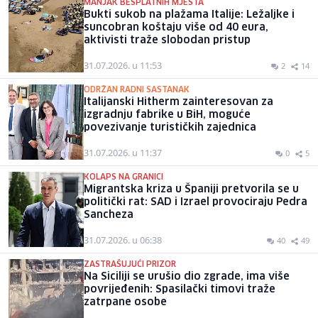
MANJAK BESPLATNIH MJESTA
Bukti sukob na plažama Italije: Ležaljke i
suncobran koštaju više od 40 eura,
aktivisti traže slobodan pristup
31.07.2026. u 11:53
2
14
ODRŽAN RADNI SASTANAK
Italijanski Hitherm zainteresovan za
izgradnju fabrike u BiH, moguće
povezivanje turističkih zajednica
31.07.2026. u 11:37
0
5
KOLAPS NA GRANICI
Migrantska kriza u Španiji pretvorila se u
politički rat: SAD i Izrael provociraju Pedra
Sancheza
31.07.2026. u 06:38
40
49
ZASTRAŠUJUĆI PRIZOR
Na Siciliji se urušio dio zgrade, ima više
povrijeđenih: Spasilački timovi traže
zatrpane osobe