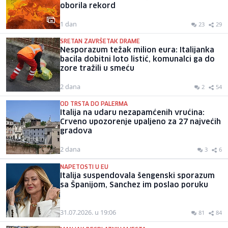
oborila rekord
1 dan
23
29
SRETAN ZAVRŠETAK DRAME
Nesporazum težak milion eura: Italijanka
bacila dobitni loto listić, komunalci ga do
zore tražili u smeću
2 dana
2
54
OD TRSTA DO PALERMA
Italija na udaru nezapamćenih vrućina:
Crveno upozorenje upaljeno za 27 najvećih
gradova
2 dana
3
6
NAPETOSTI U EU
Italija suspendovala šengenski sporazum
sa Španijom, Sanchez im poslao poruku
31.07.2026. u 19:06
81
84