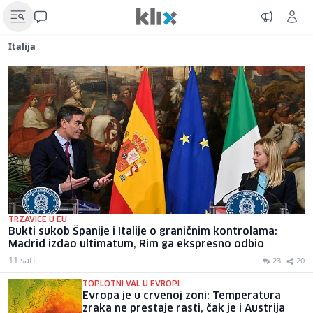
Italija
TRZAVICE U EU
Bukti sukob Španije i Italije o graničnim kontrolama:
Madrid izdao ultimatum, Rim ga ekspresno odbio
11 sati
23
20
TOPLOTNI VAL U EVROPI
Evropa je u crvenoj zoni: Temperatura
zraka ne prestaje rasti, čak je i Austrija