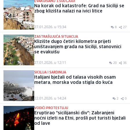
EVAKUISANO 1.500 LJUDI
Na korak od katastrofe: Grad na Siciliji se
zbog klizišta nalazi na ivici litice
27.01.2026. u 15:34
8
27
ZASTRAŠUJUĆA SITUACIJA
Klizište dugo četiri kilometra prijeti
uništavanjem grada na Siciliji, stanovnici
se evakuišu
27.01.2026. u 12:11
20
36
SICILIJA I SARDINIJA
Italijani bježali od talasa visokih osam
metara, morska voda stigla do kuća
22.01.2026. u 14:24
2
0
VODIČI PROTESTUJU
Eruptirao "sicilijanski div": Zabranjeni
noćni izleti na Etni, prošli put turisti bježali
od lave