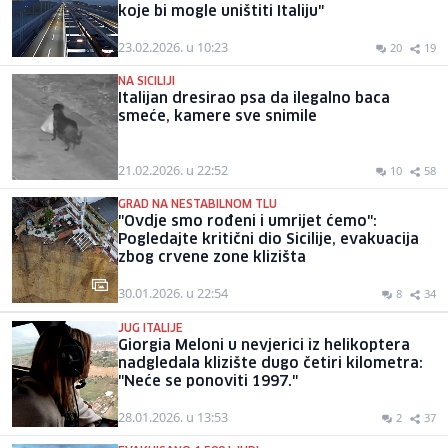
koje bi mogle uništiti Italiju"
23.02.2026. u 10:23
20
19
NA SICILIJI
Italijan dresirao psa da ilegalno baca
smeće, kamere sve snimile
21.02.2026. u 22:52
10
58
GRAD NA NESTABILNOM TLU
"Ovdje smo rođeni i umrijet ćemo":
Pogledajte kritični dio Sicilije, evakuacija
zbog crvene zone klizišta
30.01.2026. u 22:54
8
34
JUG ITALIJE
Giorgia Meloni u nevjerici iz helikoptera
nadgledala klizište dugo četiri kilometra:
"Neće se ponoviti 1997."
28.01.2026. u 13:53
2
37