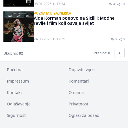
08.01.2026. u 17:34
4
10
POZNATA DIZAJNERICA
Aida Korman ponovo na Siciliji: Modne
revije i film koji osvaja svijet
24.08.2025. u 17:25
0
0
>
Stranica: 0
Ukupno:
82
Početna
Dojavite vijest
Impressum
Komentari
Kontakt
O nama
Oglašavanje
Privatnost
Sigurnost
Oglasi za posao