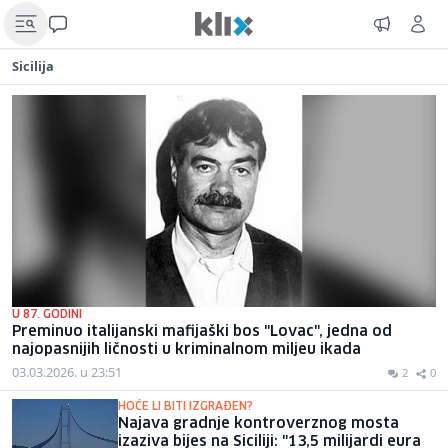
Sicilija
U 87. GODINI
Preminuo italijanski mafijaški bos "Lovac", jedna od
najopasnijih ličnosti u kriminalnom miljeu ikada
03.03.2026. u 23:51
2
0
HOĆE LI BITI IZGRAĐEN?
Najava gradnje kontroverznog mosta
izaziva bijes na Siciliji: "13,5 milijardi eura