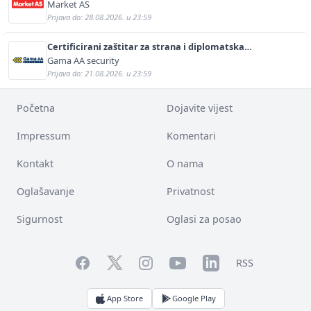
Market AS
Prijava do: 28.08.2026. u 23:59
Certificirani zaštitar za strana i diplomatska
predstavništva (m/ž)
Gama AA security
Prijava do: 21.08.2026. u 23:59
Početna
Dojavite vijest
Impressum
Komentari
Kontakt
O nama
Oglašavanje
Privatnost
Sigurnost
Oglasi za posao
Facebook
YouTube
LinkedIn
Twitter
Instagram
RSS
App Store
Google Play