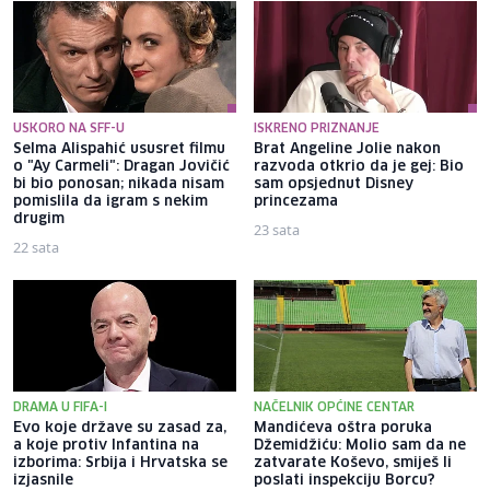
USKORO NA SFF-U
ISKRENO PRIZNANJE
Selma Alispahić ususret filmu
Brat Angeline Jolie nakon
o "Ay Carmeli": Dragan Jovičić
razvoda otkrio da je gej: Bio
bi bio ponosan; nikada nisam
sam opsjednut Disney
pomislila da igram s nekim
princezama
drugim
23 sata
22 sata
DRAMA U FIFA-I
NAČELNIK OPĆINE CENTAR
Evo koje države su zasad za,
Mandićeva oštra poruka
a koje protiv Infantina na
Džemidžiću: Molio sam da ne
izborima: Srbija i Hrvatska se
zatvarate Koševo, smiješ li
izjasnile
poslati inspekciju Borcu?