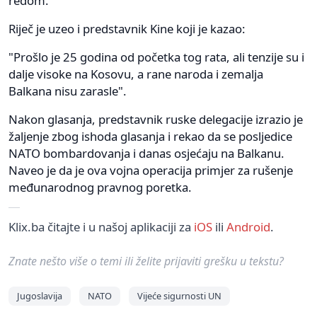
redom.
Riječ je uzeo i predstavnik Kine koji je kazao:
"Prošlo je 25 godina od početka tog rata, ali tenzije su i
dalje visoke na Kosovu, a rane naroda i zemalja
Balkana nisu zarasle".
Nakon glasanja, predstavnik ruske delegacije izrazio je
žaljenje zbog ishoda glasanja i rekao da se posljedice
NATO bombardovanja i danas osjećaju na Balkanu.
Naveo je da je ova vojna operacija primjer za rušenje
međunarodnog pravnog poretka.
Klix.ba čitajte i u našoj aplikaciji za
iOS
ili
Android
.
Znate nešto više o temi ili želite prijaviti grešku u tekstu?
Jugoslavija
NATO
Vijeće sigurnosti UN