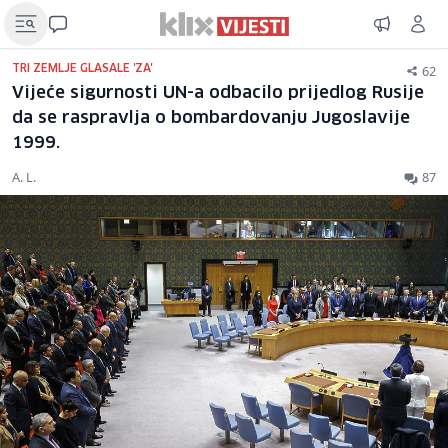
62
TRI ZEMLJE GLASALE 'ZA'
Vijeće sigurnosti UN-a odbacilo prijedlog Rusije
da se raspravlja o bombardovanju Jugoslavije
1999.
A. L.
87