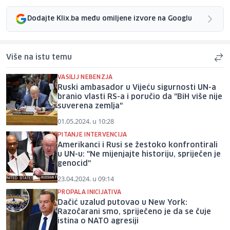
Dodajte Klix.ba među omiljene izvore na Googlu
Više na istu temu
VASILIJ NEBENZJA
Ruski ambasador u Vijeću sigurnosti UN-a
branio vlasti RS-a i poručio da "BiH više nije
suverena zemlja"
01.05.2024. u 10:28
PITANJE INTERVENCIJA
Amerikanci i Rusi se žestoko konfrontirali
u UN-u: "Ne mijenjajte historiju, spriječen je
genocid"
23.04.2024. u 09:14
PROPALA INICIJATIVA
Dačić uzalud putovao u New York:
Razočarani smo, spriječeno je da se čuje
istina o NATO agresiji