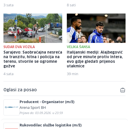
3 sata
8 sati
SUDAR DVA VOZILA
VELIKA ŠANSA
Sarajevo: Saobraćajna nesreća
Italijanski mediji: Alajbegović
na tranzitu, hitna i policija na
od prve minute protiv Intera,
terenu, stvorile se ogromne
evo gdje gledati prijenos
gužve
utakmice
4 sata
39 min
Oglasi za posao
Producent - Organizator (m/ž)
Arena Sport BH
Prijava do: 03.09.2026. u 23:59
Rukovodilac službe logistike (m/ž)