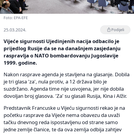
Foto: EPA-EFE
25.03.2024.
Podijeli
Vijeće sigurnosti Ujedinjenih nacija odbacilo je
prijedlog Rusije da se na današnjem zasjedanju
raspravlja o NATO bombardovanju Jugoslavije
1999. godine.
Nakon rasprave agenda je stavljena na glasanje. Dobila
je tri glasa 'za', nula protiv, a 12 država bilo je
suzdržano. Agenda time nije usvojena, jer nije dobila
dovoljan broj glasova. 'Za' su glasali Rusija, Kina i Alžir.
Predstavnik Francuske u Vijeću sigurnosti rekao je na
početku rasprave da Vijeće nema obavezu da uvaži
tačku dnevnog reda ispostavljenu od strane samo
jedne zemlje članice, te da ova zemlja odbija zahtjev