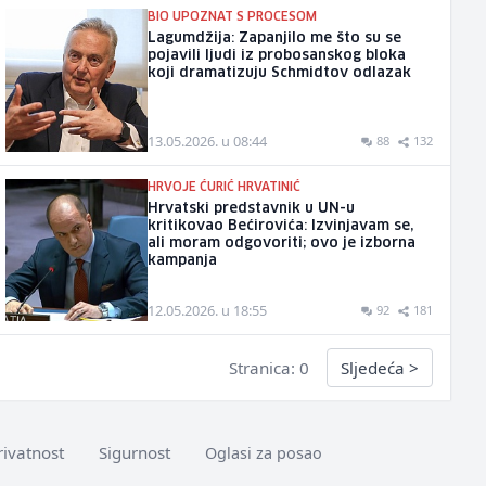
BIO UPOZNAT S PROCESOM
Lagumdžija: Zapanjilo me što su se
pojavili ljudi iz probosanskog bloka
koji dramatizuju Schmidtov odlazak
13.05.2026. u 08:44
88
132
HRVOJE ĆURIĆ HRVATINIĆ
Hrvatski predstavnik u UN-u
kritikovao Bećirovića: Izvinjavam se,
ali moram odgovoriti; ovo je izborna
kampanja
12.05.2026. u 18:55
92
181
Stranica: 0
Sljedeća
>
rivatnost
Sigurnost
Oglasi za posao