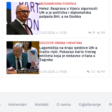
MEĐUNARODNA PODRŠKA
Helez: Rasprava u Vijeću sigurnosti
UN-a je politička i diplomatska
pobjeda BiH, a ne Dodika
13.05.2026. u 13:35
30
284
ODGOVOR SRBIMA I HRVATIMA
Lagumdžija na kraju sjednice UN-a
tražio riječ: Pokazao kartu trećeg
entiteta koja je nedavno crtana u
Zagrebu
12.05.2026. u 19:08
122
693
m
Komentari
Kontakt
O nama
Oglašavanje
P