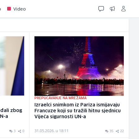
o
Video
PREPUCAVANJE NA MREŽAMA
i
Izraelci snimkom iz Pariza ismijavaju
đali zbog
Francuze koji su tražili hitnu sjednicu
UN-a
Vijeća sigurnosti UN-a
31.05.2026. u 18:11
3
0
35
22