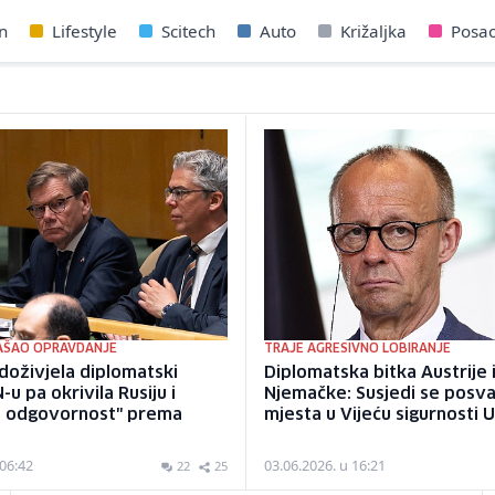
n
Lifestyle
Scitech
Auto
Križaljka
Posa
AŠAO OPRAVDANJE
TRAJE AGRESIVNO LOBIRANJE
doživjela diplomatski
Diplomatska bitka Austrije 
u pa okrivila Rusiju i
Njemačke: Susjedi se posva
nu odgovornost" prema
mjesta u Vijeću sigurnosti 
 06:42
03.06.2026. u 16:21
22
25