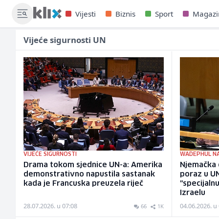
Vijesti
Biznis
Sport
Magazi
Vijeće sigurnosti UN
VIJEĆE SIGURNOSTI
WADEPHUL N
Drama tokom sjednice UN-a: Amerika
Njemačka 
demonstrativno napustila sastanak
poraz u UN-
kada je Francuska preuzela riječ
"specijal
Izraelu
28.07.2026. u 07:08
04.06.2026. u
66
1K