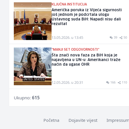
KLJUČNA INSTITUCIJA
Američka poruka iz Vijeća sigurnosti
još jednom je podcrtala ulogu
Ustavnog suda BiH: Napadi nisu dali
rezultat
13.05.2026. u 13:45
39
50
"MANJI SET ODGOVORNOSTI"
Šta znači nova faza za BiH koja je
najavljena u UN-u: Amerikanci traže
način da ugase OHR
12.05.2026. u 20:31
166
110
Ukupno:
615
Dojavite vijest
Impressu
Početna