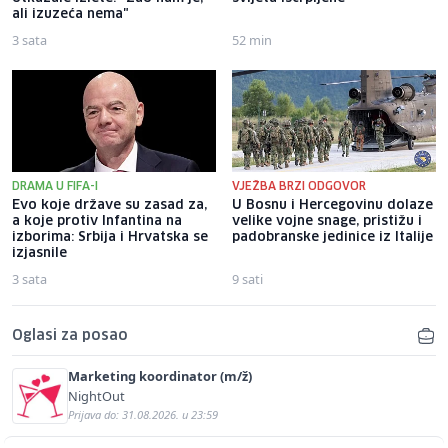
ali izuzeća nema"
3 sata
52 min
DRAMA U FIFA-I
VJEŽBA BRZI ODGOVOR
Evo koje države su zasad za,
U Bosnu i Hercegovinu dolaze
a koje protiv Infantina na
velike vojne snage, pristižu i
izborima: Srbija i Hrvatska se
padobranske jedinice iz Italije
izjasnile
3 sata
9 sati
Oglasi za posao
Marketing koordinator (m/ž)
NightOut
Prijava do: 31.08.2026. u 23:59