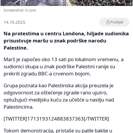
Screenshot: X.com
14.10.2023.
Podijeli
Na protestima u centru Londona, hiljade sudionika
prisustvuje maršu u znak podrške narodu
Palestine.
Marš je započeo oko 13 sati po lokalnom vremenu, a
sudionici skupa u znak podrške Palestini ranije su
prekrili zgradu BBC-a crvenom bojom.
Grupa poznata kao Palestinska akcija preuzela je
odgovornost za oštećenje zgrade rano ujutro,
optužujući medijsku kuću za učešće u nasilju nad
Palestincima.
[TWITTER]1713193124883837363[/TWITTER]
Tokom demonstracija, pristaše su palile baklje u