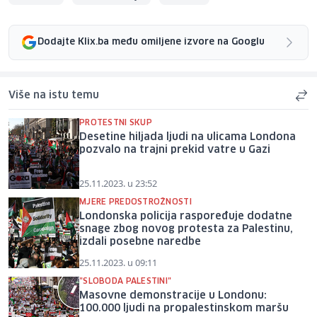
Dodajte Klix.ba među omiljene izvore na Googlu
Više na istu temu
PROTESTNI SKUP
Desetine hiljada ljudi na ulicama Londona
pozvalo na trajni prekid vatre u Gazi
25.11.2023. u 23:52
MJERE PREDOSTROŽNOSTI
Londonska policija raspoređuje dodatne
snage zbog novog protesta za Palestinu,
izdali posebne naredbe
25.11.2023. u 09:11
"SLOBODA PALESTINI"
Masovne demonstracije u Londonu:
100.000 ljudi na propalestinskom maršu