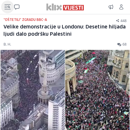
448
"OŠTETILI" ZGRADU BBC-A
Velike demonstracije u Londonu: Desetine hiljada
ljudi dalo podršku Palestini
B. H.
68