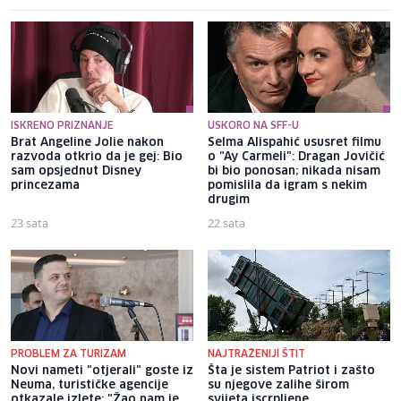
ISKRENO PRIZNANJE
USKORO NA SFF-U
Brat Angeline Jolie nakon
Selma Alispahić ususret filmu
razvoda otkrio da je gej: Bio
o "Ay Carmeli": Dragan Jovičić
sam opsjednut Disney
bi bio ponosan; nikada nisam
princezama
pomislila da igram s nekim
drugim
23 sata
22 sata
PROBLEM ZA TURIZAM
NAJTRAŽENIJI ŠTIT
Novi nameti "otjerali" goste iz
Šta je sistem Patriot i zašto
Neuma, turističke agencije
su njegove zalihe širom
otkazale izlete: "Žao nam je,
svijeta iscrpljene