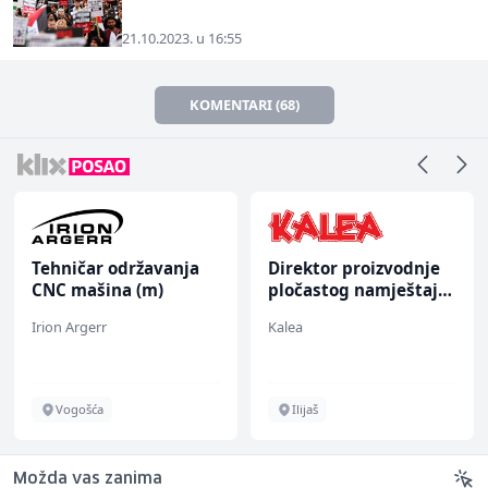
21.10.2023. u 16:55
KOMENTARI (68)
Tehničar održavanja
Direktor proizvodnje
CNC mašina (m)
pločastog namještaja
(m/ž)
Irion Argerr
Kalea
Vogošća
Ilijaš
Možda vas zanima