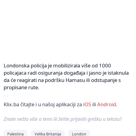
Londonska policija je mobilizirala više od 1000
policajaca radi osiguranja događaja i jasno je istaknula
da će reagirati na podršku Hamasu ili odstupanje s
propisane rute.
Klix.ba čitajte i u našoj aplikaciji za
iOS
ili
Android
.
Znate nešto više o temi ili želite prijaviti grešku u tekstu?
Palestina
Velika Britanija
London