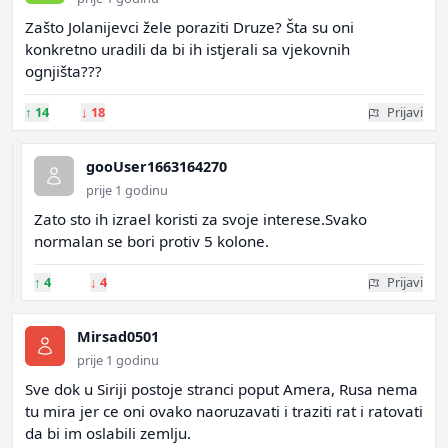
Zašto Jolanijevci žele poraziti Druze? Šta su oni
konkretno uradili da bi ih istjerali sa vjekovnih
ognjišta???
↑
14
↓
18
Prijavi
gooUser1663164270
prije 1 godinu
Zato sto ih izrael koristi za svoje interese.Svako
normalan se bori protiv 5 kolone.
↑
4
↓
4
Prijavi
Mirsad0501
prije 1 godinu
Sve dok u Siriji postoje stranci poput Amera, Rusa nema
tu mira jer ce oni ovako naoruzavati i traziti rat i ratovati
da bi im oslabili zemlju.