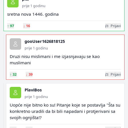
prije 1 godinu
sretna nova 1446. godina
↑
97
↓
16
Prijavi
gooUser1626818125
prije 1 godinu
Druzi nisu mislimani i me izjasnjavaju se kao
muslimani
↑
32
↓
39
Prijavi
PlaviBos
prije 1 godinu
Uopće nije bitno ko su! Pitanje koje se postavlja "Šta su
konkretno uradili da bi bili napadani i protjerivani sa
svojih ognjišta!?