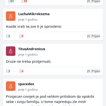
↑
61
↓
19
Prijavi
LuchaMikrokozma
prije 1 godinu
Asade vrati se,sve ti je oprosteno
↑
3
↓
9
Prijavi
TitusAndronicus
prije 1 godinu
Druze ne treba protjerivati.
↑
3
↓
4
Prijavi
spacedex
prije 1 godinu
Prosjecan covijek je pod velikim pritiskom da opskrbi
sebe i svoju familiju. U tome napreduju zle misli