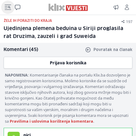
197
ŽELE IH PORAZITI DO KRAJA
Ujedinjena plemena beduina u Siriji proglasila
rat Druzima, zauzeli i grad Suweida
Komentari (45)
Povratak na članak
Prijava korisnika
NAPOMENA:
Komentarisanje članaka na portalu Klix.ba dozvoljeno je
samo registrovanim korisnicima. Molimo korisnike da se suzdrže od
vrijeđanja, psovanja i vulgarnog izražavanja. Komentari odražavaju
stavove isključivo njihovih autora, koji zbog govora mržnje mogu biti i
krivično gonjeni. Kao čitatelj prihvatate mogućnost da među
komentarima mogu biti pronađeni sadržaji koji mogu biti u
suprotnosti sa vašim vjerskim, moralnim i drugim načelima i
uvjerenjima. Svaki korisnik prije pisanja komentara mora se upoznati
sa
Pravilima i uslovima korištenja komentara
.
pici