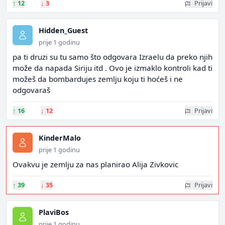
↑
12
↓
3
Prijavi
Hidden_Guest
prije 1 godinu
pa ti druzi su tu samo što odgovara Izraelu da preko njih
može da napada Siriju itd . Ovo je izmaklo kontroli kad ti
možeš da bombardujes zemlju koju ti hoćeš i ne
odgovaraš
↑
16
↓
12
Prijavi
KinderMalo
prije 1 godinu
Ovakvu je zemlju za nas planirao Alija Zivkovic
↑
39
↓
35
Prijavi
PlaviBos
prije 1 godinu