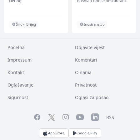
Hering
Bosnian House Restaurant
Široki Brijeg
Inostranstvo
Početna
Dojavite vijest
Impressum
Komentari
Kontakt
O nama
Oglašavanje
Privatnost
Sigurnost
Oglasi za posao
Facebook
YouTube
LinkedIn
Twitter
Instagram
RSS
App Store
Google Play