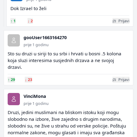
Dok Izrael to želi
↑
1
↓
2
Prijavi
gooUser1663164270
prije 1 godinu
Sto su druzi u siriji to su srbi i hrvati u bosni .5 kolona
koja sluzi interesima susjednih drzava a ne svojoj
drzavi.
↑
29
↓
23
Prijavi
VinciMona
prije 1 godinu
Druzi, jedini muslimani na bliskom istoku koji mogu
slobodno na izbore, žive zajedno s drugim narodima,
slobodni su, ne žive u strahu od verske policije. Poštuju
normalne zakone, mogu glasati i imaju sva građanska