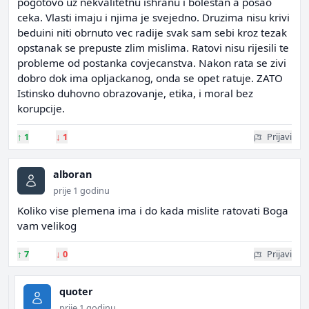
pogotovo uz nekvalitetnu ishranu i bolestan a posao
ceka. Vlasti imaju i njima je svejedno. Druzima nisu krivi
beduini niti obrnuto vec radije svak sam sebi kroz tezak
opstanak se prepuste zlim mislima. Ratovi nisu rijesili te
probleme od postanka covjecanstva. Nakon rata se zivi
dobro dok ima opljackanog, onda se opet ratuje. ZATO
Istinsko duhovno obrazovanje, etika, i moral bez
korupcije.
↑
1
↓
1
Prijavi
alboran
prije 1 godinu
Koliko vise plemena ima i do kada mislite ratovati Boga
vam velikog
↑
7
↓
0
Prijavi
quoter
prije 1 godinu