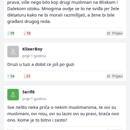
prava, više nego bilo koji drugi musliman na Bliskom i
Dalekom istoku. Mnogima ovdje se to ne sviđa jer žele
diktaturu kako ne bi morali razmišljati, a žene bi bile
građani drugog reda.
↑
19
↓
18
Prijavi
KlixerBoy
prije 1 godinu
Druzi u tuzi a dobit ce još po guzi
↑
14
↓
21
Prijavi
Serif6
prije 1 godinu
Sve nešto neka priča o nekim muslimanima, te ovi su
muslimani, ovi nisu, ovi su lazni ovi su pravi, braća ovo
ono. Kome je to bitno i zasto?