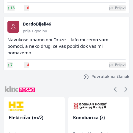
↑
13
↓
6
Prijavi
BordoBijeli46
prije 1 godinu
Navukose anamo oni Druze... lafo mi cemo vam
pomoci, a neko drugi ce vas pobiti dok vas mi
pomazemo.
↑
7
↓
4
Prijavi
Povratak na članak
Električar (m/ž)
Konobarica (ž)