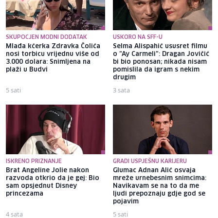
SKUPOCJEN MODNI DODATAK
USKORO NA SFF-U
Mlađa kćerka Zdravka Čolića
Selma Alispahić ususret filmu
nosi torbicu vrijednu više od
o "Ay Carmeli": Dragan Jovičić
3.000 dolara: Snimljena na
bi bio ponosan; nikada nisam
plaži u Budvi
pomislila da igram s nekim
drugim
5 sati
3 sata
ISKRENO PRIZNANJE
GRADI USPJEŠNU KARIJERU
Brat Angeline Jolie nakon
Glumac Adnan Alić osvaja
razvoda otkrio da je gej: Bio
mreže urnebesnim snimcima:
sam opsjednut Disney
Navikavam se na to da me
princezama
ljudi prepoznaju gdje god se
pojavim
4 sata
5 sati