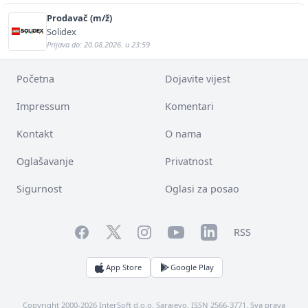
Prodavač (m/ž)
Solidex
Prijava do: 20.08.2026. u 23:59
Početna
Dojavite vijest
Impressum
Komentari
Kontakt
O nama
Oglašavanje
Privatnost
Sigurnost
Oglasi za posao
Facebook
YouTube
LinkedIn
Twitter
Instagram
RSS
App Store
Google Play
Copyright 2000-2026 InterSoft d.o.o. Sarajevo. ISSN 2566-3771. Sva prava