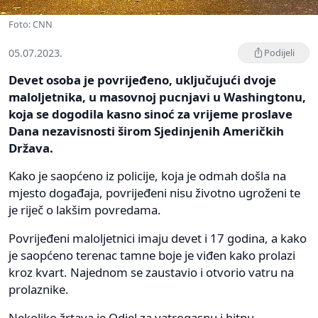
Foto: CNN
05.07.2023.
Podijeli
Devet osoba je povrijeđeno, uključujući dvoje
maloljetnika, u masovnoj pucnjavi u Washingtonu,
koja se dogodila kasno sinoć za vrijeme proslave
Dana nezavisnosti širom Sjedinjenih Američkih
Država.
Kako je saopćeno iz policije, koja je odmah došla na
mjesto događaja, povrijeđeni nisu životno ugroženi te
je riječ o lakšim povredama.
Povrijeđeni maloljetnici imaju devet i 17 godina, a kako
je saopćeno terenac tamne boje je viđen kako prolazi
kroz kvart. Najednom se zaustavio i otvorio vatru na
prolaznike.
Nekoliko žrtava je Odjel za vatrogasnu i hitnu