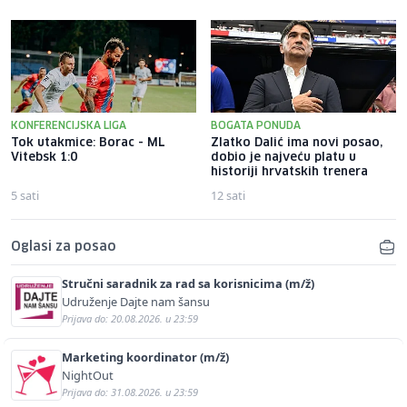
KONFERENCIJSKA LIGA
BOGATA PONUDA
Tok utakmice: Borac - ML
Zlatko Dalić ima novi posao,
Vitebsk 1:0
dobio je najveću platu u
historiji hrvatskih trenera
5 sati
12 sati
Oglasi za posao
Stručni saradnik za rad sa korisnicima (m/ž)
Udruženje Dajte nam šansu
Prijava do: 20.08.2026. u 23:59
Marketing koordinator (m/ž)
NightOut
Prijava do: 31.08.2026. u 23:59