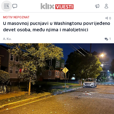
0
MOTIV NEPOZNAT
U masovnoj pucnjavi u Washingtonu povrijeđeno
devet osoba, među njima i maloljetnici
A. Ku.
1