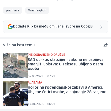
pucnjava
Washington
Dodajte Klix.ba među omiljene izvore na Googlu
Više na istu temu
(NE)OGRANIČENO ORUŽJE
SAD uprkos strožijem zakonu ne uspijeva
smanjiti ubistva: U Teksasu ubijeno osam
osoba
07.05.2023. u 07:21
ALABAMA
Horor na rođendanskoj zabavi u Americi:
Ubijene četiri osobe, a najmanje 28 ranjeno
17.04.2023. u 06:21