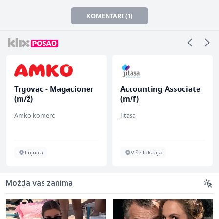
KOMENTARI (1)
Trgovac - Magacioner
Accounting Associate
(m/ž)
(m/f)
Amko komerc
Jitasa
Fojnica
Više lokacija
Možda vas zanima