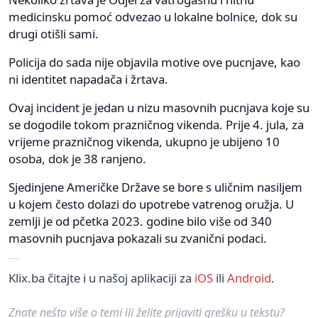
medicinsku pomoć odvezao u lokalne bolnice, dok su
drugi otišli sami.
Policija do sada nije objavila motive ove pucnjave, kao
ni identitet napadača i žrtava.
Ovaj incident je jedan u nizu masovnih pucnjava koje su
se dogodile tokom prazničnog vikenda. Prije 4. jula, za
vrijeme prazničnog vikenda, ukupno je ubijeno 10
osoba, dok je 38 ranjeno.
Sjedinjene Američke Države se bore s uličnim nasiljem
u kojem često dolazi do upotrebe vatrenog oružja. U
zemlji je od pčetka 2023. godine bilo više od 340
masovnih pucnjava pokazali su zvanični podaci.
Klix.ba čitajte i u našoj aplikaciji za
iOS
ili
Android
.
Znate nešto više o temi ili želite prijaviti grešku u tekstu?