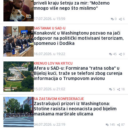
priveli kraju šetnju za mir: "Možemo
mnogo više nego što mislimo"
17.07.2026. u 15:59
0
6
SASTANAK U SAD-U
Konaković u Washingtonu pozvao na jači
odgovor na politički motivisani terorizam,
spomenuo i Dodika
16.07.2026. u 19:22
45
0
KRENUO LOV NA KRTICU
Afera u SAD-u: Formirana "ratna soba" u
Bijeloj kući, traže se telefoni zbog curenja
informacija o Trumpovom avionu
15.07.2026. u 21:02
5
18
SA ZASTAVOM KONFEDERACIJE
Zastrašujući prizori iz Washingtona:
Stotine rasista i neonacista pod bijelim
maskama marširale ulicama
04.07.2026. u 22:19
145
87