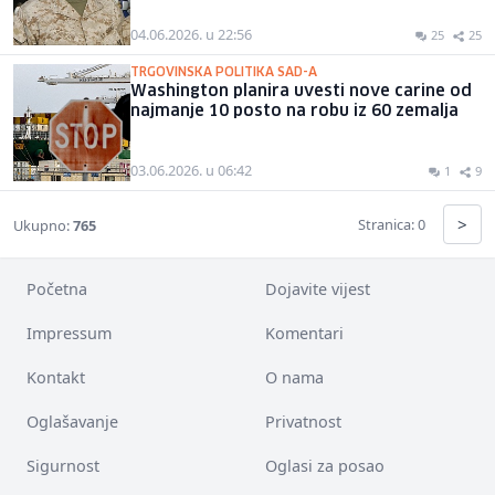
04.06.2026. u 22:56
25
25
TRGOVINSKA POLITIKA SAD-A
Washington planira uvesti nove carine od
najmanje 10 posto na robu iz 60 zemalja
03.06.2026. u 06:42
1
9
>
Stranica: 0
Ukupno:
765
Početna
Dojavite vijest
Impressum
Komentari
Kontakt
O nama
Oglašavanje
Privatnost
Sigurnost
Oglasi za posao