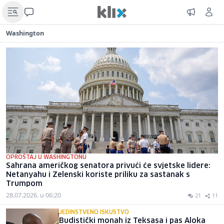
Washington
OPROŠTAJ U WASHINGTONU
Sahrana američkog senatora privući će svjetske lidere:
Netanyahu i Zelenski koriste priliku za sastanak s
Trumpom
28.07.2026. u 06:20
21
11
JEDINSTVENO ISKUSTVO
Budistički monah iz Teksasa i pas Aloka