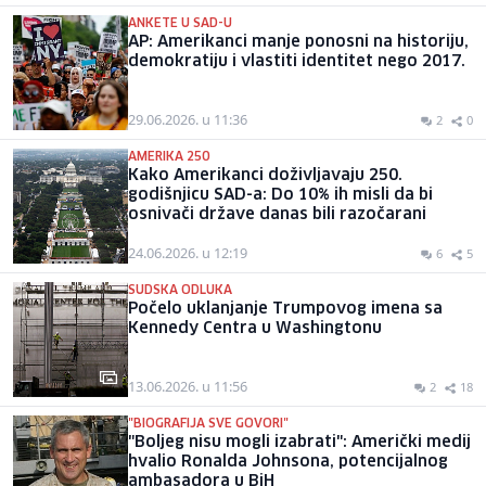
ANKETE U SAD-U
AP: Amerikanci manje ponosni na historiju,
demokratiju i vlastiti identitet nego 2017.
29.06.2026. u 11:36
2
0
AMERIKA 250
Kako Amerikanci doživljavaju 250.
godišnjicu SAD-a: Do 10% ih misli da bi
osnivači države danas bili razočarani
24.06.2026. u 12:19
6
5
SUDSKA ODLUKA
Počelo uklanjanje Trumpovog imena sa
Kennedy Centra u Washingtonu
13.06.2026. u 11:56
2
18
"BIOGRAFIJA SVE GOVORI"
"Boljeg nisu mogli izabrati": Američki medij
hvalio Ronalda Johnsona, potencijalnog
ambasadora u BiH