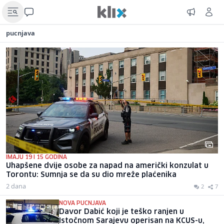
pucnjava
IMAJU 19 I 15 GODINA
Uhapšene dvije osobe za napad na američki konzulat u
Torontu: Sumnja se da su dio mreže plaćenika
2 dana
2
7
NOVA PUCNJAVA
Davor Dabić koji je teško ranjen u
Istočnom Sarajevu operisan na KCUS-u,