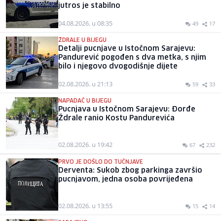
jutros je stabilno
04.08.2026. u 08:35
49
17
ŽDRALE U BIJEGU
Detalji pucnjave u Istočnom Sarajevu:
Pandurević pogođen s dva metka, s njim
bilo i njegovo dvogodišnje dijete
02.08.2026. u 21:13
59
33
NAPADAČ U BIJEGU
Pucnjava u Istočnom Sarajevu: Đorđe
Ždrale ranio Kostu Pandurevića
02.08.2026. u 19:42
67
232
PRVO JE DOŠLO DO TUČNJAVE
Derventa: Sukob zbog parkinga završio
pucnjavom, jedna osoba povrijeđena
02.08.2026. u 13:55
15
14