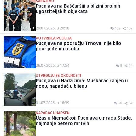
SARAJEVO
Pucnjava na Baščaršiji u blizini brojnih
ugostiteljskih objekata
29.07.2026. u 20:18
162
157
POTVRDILA POLICIJA
Pucnjava na području Trnova, nije bilo
povrijeđenih osoba
26.07.2026. u 17:54
5
14
UTVRĐUJU SE OKOLNOSTI
Pucnjava u Hadžićima: Muškarac ranjen u
nogu, napadač u bijegu
01.07.2026. u 16:39
20
54
NAPADAČ UHAPŠEN
Užas u Njemačkoj: Pucnjava u gradu Stade,
najmanje petero mrtvih