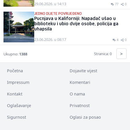
29.06.2026. u 14:13
77
0
JEDNO DIJETE POVRIJEĐENO
Pucnjava u Kaliforniji: Napadač ušao u
biblioteku i ubio dvije osobe, policija ga
uhapsila
23.06.2026. u 08:17
4
0
>
Stranica: 0
Ukupno:
1388
Početna
Dojavite vijest
Impressum
Komentari
Kontakt
O nama
Oglašavanje
Privatnost
Sigurnost
Oglasi za posao