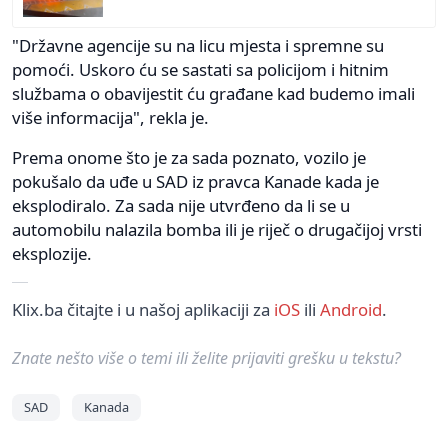
"Državne agencije su na licu mjesta i spremne su
pomoći. Uskoro ću se sastati sa policijom i hitnim
službama o obavijestit ću građane kad budemo imali
više informacija", rekla je.
Prema onome što je za sada poznato, vozilo je
pokušalo da uđe u SAD iz pravca Kanade kada je
eksplodiralo. Za sada nije utvrđeno da li se u
automobilu nalazila bomba ili je riječ o drugačijoj vrsti
eksplozije.
Klix.ba čitajte i u našoj aplikaciji za
iOS
ili
Android
.
Znate nešto više o temi ili želite prijaviti grešku u tekstu?
SAD
Kanada