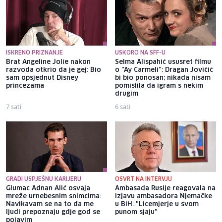
ISKRENO PRIZNANJE
USKORO NA SFF-U
Brat Angeline Jolie nakon
Selma Alispahić ususret filmu
razvoda otkrio da je gej: Bio
o "Ay Carmeli": Dragan Jovičić
sam opsjednut Disney
bi bio ponosan; nikada nisam
princezama
pomislila da igram s nekim
drugim
7 sati
6 sati
GRADI USPJEŠNU KARIJERU
OSVRT NA INTERVJU
Glumac Adnan Alić osvaja
Ambasada Rusije reagovala na
mreže urnebesnim snimcima:
izjavu ambasadora Njemačke
Navikavam se na to da me
u BiH: "Licemjerje u svom
ljudi prepoznaju gdje god se
punom sjaju"
pojavim