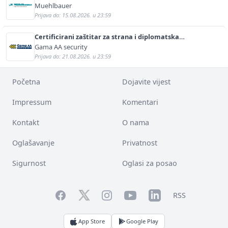
Muehlbauer
Prijava do: 15.08.2026. u 23:59
Certificirani zaštitar za strana i diplomatska
predstavništva (m/ž)
Gama AA security
Prijava do: 21.08.2026. u 23:59
Početna
Dojavite vijest
Impressum
Komentari
Kontakt
O nama
Oglašavanje
Privatnost
Sigurnost
Oglasi za posao
Facebook
YouTube
LinkedIn
Twitter
Instagram
RSS
App Store
Google Play