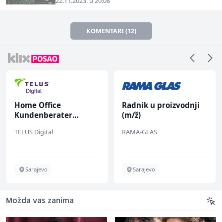
22.11.2023. u 20:08
KOMENTARI (12)
Home Office
Radnik u proizvodnji
Kundenberater
(m/ž)
(m/w/d) für Vattenfall
TELUS Digital
RAMA-GLAS
Sarajevo
Sarajevo
Možda vas zanima