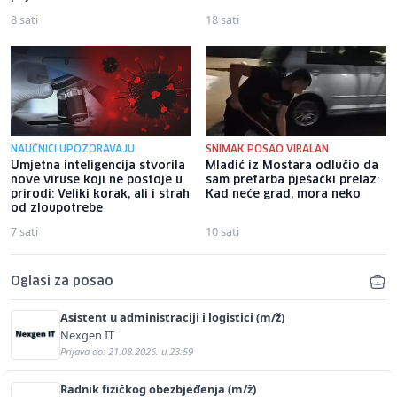
8 sati
18 sati
NAUČNICI UPOZORAVAJU
SNIMAK POSAO VIRALAN
Umjetna inteligencija stvorila
Mladić iz Mostara odlučio da
nove viruse koji ne postoje u
sam prefarba pješački prelaz:
prirodi: Veliki korak, ali i strah
Kad neće grad, mora neko
od zloupotrebe
7 sati
10 sati
Oglasi za posao
Asistent u administraciji i logistici (m/ž)
Nexgen IT
Prijava do: 21.08.2026. u 23:59
Radnik fizičkog obezbjeđenja (m/ž)