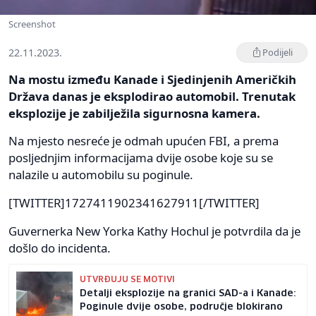
Screenshot
22.11.2023.
Podijeli
Na mostu između Kanade i Sjedinjenih Američkih
Država danas je eksplodirao automobil. Trenutak
eksplozije je zabilježila sigurnosna kamera.
Na mjesto nesreće je odmah upućen FBI, a prema
posljednjim informacijama dvije osobe koje su se
nalazile u automobilu su poginule.
[TWITTER]1727411902341627911[/TWITTER]
Guvernerka New Yorka Kathy Hochul je potvrdila da je
došlo do incidenta.
UTVRĐUJU SE MOTIVI
Detalji eksplozije na granici SAD-a i Kanade:
Poginule dvije osobe, područje blokirano