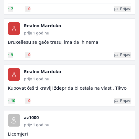
↑
7
↓
0
Prijavi
Realno Marduko
prije 1 godinu
Bruxellesu se gaće tresu, ima da ih nema.
↑
9
↓
0
Prijavi
Realno Marduko
prije 1 godinu
Kupovat ćeš ti kravlji ždepr da bi ostala na vlasti. Tikvo
↑
10
↓
0
Prijavi
az1000
prije 1 godinu
Licemjeri