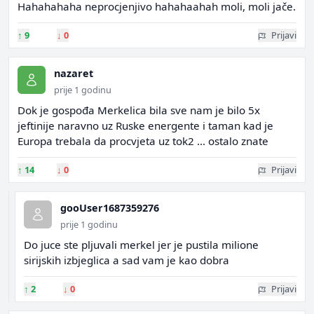
Hahahahaha neprocjenjivo hahahaahah moli, moli jače.
↑
9
↓
0
Prijavi
nazaret
prije 1 godinu
Dok je gospođa Merkelica bila sve nam je bilo 5x
jeftinije naravno uz Ruske energente i taman kad je
Europa trebala da procvjeta uz tok2 ... ostalo znate
↑
14
↓
0
Prijavi
gooUser1687359276
prije 1 godinu
Do juce ste pljuvali merkel jer je pustila milione
sirijskih izbjeglica a sad vam je kao dobra
↑
2
↓
0
Prijavi