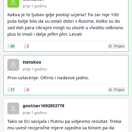
prije 1 godinu
Kakva je to ljubav gdje postoji ucjena? Pa zar nije 100
puta bolje bilo da su ostali dobri s Rusima. Kolko su do
sad dali para Ukrajini mogli su uloziti u vlastitu odbranu
plus bi imali i dalje jeftin plin. Levati
↑
26
↓
2
Prijavi
ttetokoo
prije 1 godinu
Prvo uvlacenje. Ofirno i nadasve jadno.
↑
17
↓
0
Prijavi
gooUser1692853778
prije 1 godinu
Tako se EU savijala i Putinu pa vidjesmo rezultat. Treba
mu uvest recipročne mjere zajedno sa Kinom pa da