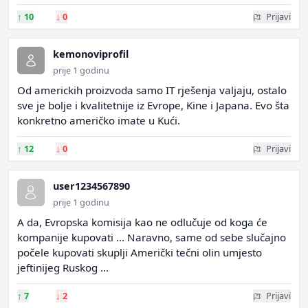
↑
10
↓
0
Prijavi
kemonoviprofil
prije 1 godinu
Od americkih proizvoda samo IT rješenja valjaju, ostalo
sve je bolje i kvalitetnije iz Evrope, Kine i Japana. Evo šta
konkretno američko imate u Kući.
↑
12
↓
0
Prijavi
user1234567890
prije 1 godinu
A da, Evropska komisija kao ne odlučuje od koga će
kompanije kupovati ... Naravno, same od sebe slučajno
počele kupovati skuplji Američki tečni olin umjesto
jeftinijeg Ruskog ...
↑
7
↓
2
Prijavi