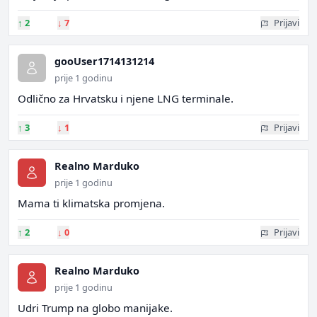
↑
2
↓
7
Prijavi
gooUser1714131214
prije 1 godinu
Odlično za Hrvatsku i njene LNG terminale.
↑
3
↓
1
Prijavi
Realno Marduko
prije 1 godinu
Mama ti klimatska promjena.
↑
2
↓
0
Prijavi
Realno Marduko
prije 1 godinu
Udri Trump na globo manijake.