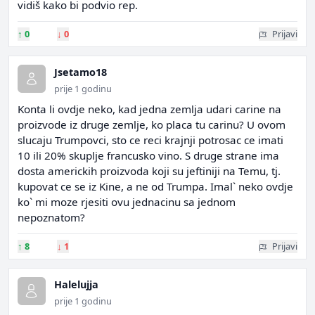
vidiš kako bi podvio rep.
↑
0
↓
0
Prijavi
Jsetamo18
prije 1 godinu
Konta li ovdje neko, kad jedna zemlja udari carine na
proizvode iz druge zemlje, ko placa tu carinu? U ovom
slucaju Trumpovci, sto ce reci krajnji potrosac ce imati
10 ili 20% skuplje francusko vino. S druge strane ima
dosta americkih proizvoda koji su jeftiniji na Temu, tj.
kupovat ce se iz Kine, a ne od Trumpa. Imal` neko ovdje
ko` mi moze rjesiti ovu jednacinu sa jednom
nepoznatom?
↑
8
↓
1
Prijavi
Halelujja
prije 1 godinu