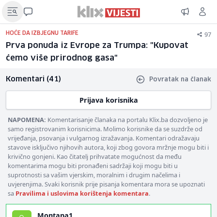
97
HOĆE DA IZBJEGNU TARIFE
Prva ponuda iz Evrope za Trumpa: "Kupovat
ćemo više prirodnog gasa"
Komentari (41)
Povratak na članak
Prijava korisnika
NAPOMENA:
Komentarisanje članaka na portalu Klix.ba dozvoljeno je
samo registrovanim korisnicima. Molimo korisnike da se suzdrže od
vrijeđanja, psovanja i vulgarnog izražavanja. Komentari odražavaju
stavove isključivo njihovih autora, koji zbog govora mržnje mogu biti i
krivično gonjeni. Kao čitatelj prihvatate mogućnost da među
komentarima mogu biti pronađeni sadržaji koji mogu biti u
suprotnosti sa vašim vjerskim, moralnim i drugim načelima i
uvjerenjima. Svaki korisnik prije pisanja komentara mora se upoznati
sa
Pravilima i uslovima korištenja komentara
.
Montana1