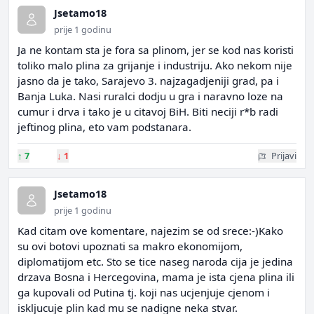
Jsetamo18
prije 1 godinu
Ja ne kontam sta je fora sa plinom, jer se kod nas koristi
toliko malo plina za grijanje i industriju. Ako nekom nije
jasno da je tako, Sarajevo 3. najzagadjeniji grad, pa i
Banja Luka. Nasi ruralci dodju u gra i naravno loze na
cumur i drva i tako je u citavoj BiH. Biti neciji r*b radi
jeftinog plina, eto vam podstanara.
↑
7
↓
1
Prijavi
Jsetamo18
prije 1 godinu
Kad citam ove komentare, najezim se od srece:-)Kako
su ovi botovi upoznati sa makro ekonomijom,
diplomatijom etc. Sto se tice naseg naroda cija je jedina
drzava Bosna i Hercegovina, mama je ista cjena plina ili
ga kupovali od Putina tj. koji nas ucjenjuje cjenom i
iskljucuje plin kad mu se nadigne neka stvar.